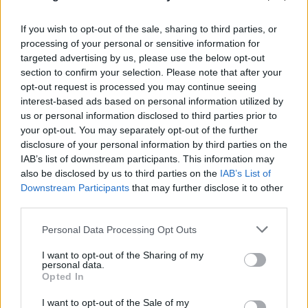
If you wish to opt-out of the sale, sharing to third parties, or
processing of your personal or sensitive information for
targeted advertising by us, please use the below opt-out
section to confirm your selection. Please note that after your
opt-out request is processed you may continue seeing
interest-based ads based on personal information utilized by
us or personal information disclosed to third parties prior to
your opt-out. You may separately opt-out of the further
Θλίψη και οδύνη στο «τελευταίο αντίο» στον
disclosure of your personal information by third parties on the
Λάκη Χαλκιά - Τραγική φιγούρα η σύζυγός του
IAB’s list of downstream participants. This information may
06.08.2026
also be disclosed by us to third parties on the
IAB’s List of
Downstream Participants
that may further disclose it to other
third parties.
Please note that this website/app uses one or more Google
Personal Data Processing Opt Outs
services and may gather and store information including but
not limited to your visit or usage behaviour. You may click to
I want to opt-out of the Sharing of my
personal data.
grant or deny consent to Google and its third-party tags to
Opted In
use your data for below specified purposes in below Google
consent section.
I want to opt-out of the Sale of my