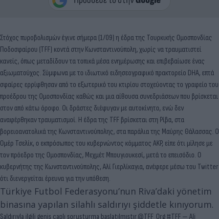
Στόχος πυροβολισμών έγινε σήμερα (1/09) η έδρα της Τουρκικής Ομοσπονδίας
Ποδοσφαίρου (TFF) κοντά στην Κωνσταντινούπολη, χωρίς να τραυματιστεί
κανείς, όπως μεταδίδουν τα τοπικά μέσα ενημέρωσης και επιβεβαίωσε ένας
αξιωματούχος. Σύμφωνα με το ιδιωτικό ειδησεογραφικό πρακτορείο DHA, επτά
σφαίρες ερρίφθησαν από το εξωτερικό του κτιρίου στοχεύοντας το γραφείο του
προέδρου της Ομοσπονδίας καθώς και μια αίθουσα συνεδριάσεων που βρίσκεται
στον από κάτω όροφο. Οι δράστες διέφυγαν με αυτοκίνητο, ενώ δεν
αναφέρθηκαν τραυματισμοί. Η έδρα της TFF βρίσκεται στη Ρίβα, στα
βορειοανατολικά της Κωνσταντινούπολης, στα παράλια της Μαύρης Θάλασσας. Ο
Ομέρ Τσελίκ, ο εκπρόσωπος του κυβερνώντος κόμματος AKP, είπε ότι μίλησε με
τον πρόεδρο της Ομοσπονδίας, Μεχμέτ Μπουγιουκεσί, μετά το επεισόδιο. Ο
κυβερνήτης της Κωνσταντινούπολης, Αλί Γιερλίκαγια, ανέφερε μέσω του Twitter
ότι διενεργείται έρευνα για την υπόθεση.
Türkiye Futbol Federasyonu’nun Riva’daki yönetim
binasına yapılan silahlı saldırıyı şiddetle kınıyorum.
Saldırıyla ilgili geniş çaplı soruşturma başlatılmıştır.
@TFF_Org
#TFF
— Ali