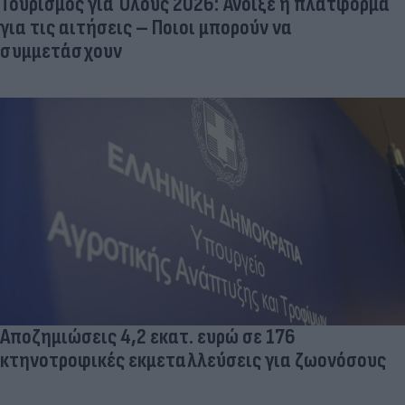
Τουρισμός για Όλους 2026: Άνοιξε η πλατφόρμα
για τις αιτήσεις – Ποιοι μπορούν να
συμμετάσχουν
Αποζημιώσεις 4,2 εκατ. ευρώ σε 176
κτηνοτροφικές εκμεταλλεύσεις για ζωονόσους