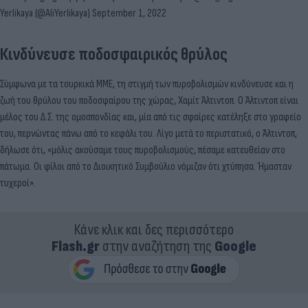
Yerlikaya (@AliYerlikaya)
September 1, 2022
Κινδύνευσε ποδοσφαιρικός θρύλος
Σύμφωνα με τα τουρκικά ΜΜΕ, τη στιγμή των πυροβολισμών κινδύνευσε και η
ζωή του θρύλου του ποδοσφαίρου της χώρας, Χαμίτ Άλτιντοπ. Ο Άλτιντοπ είναι
μέλος του Δ.Σ. της ομοσπονδίας και, μία από τις σφαίρες κατέληξε στο γραφείο
του, περνώντας πάνω από το κεφάλι του. Λίγο μετά το περιστατικό, ο Άλτιντοπ,
δήλωσε ότι, «μόλις ακούσαμε τους πυροβολισμούς, πέσαμε κατευθείαν στο
πάτωμα. Οι φίλοι από το Διοικητικό Συμβούλιο νόμιζαν ότι χτύπησα. Ήμασταν
τυχεροί».
Κάνε κλικ και δες περισσότερο
Flash.gr
στην αναζήτηση της
Google