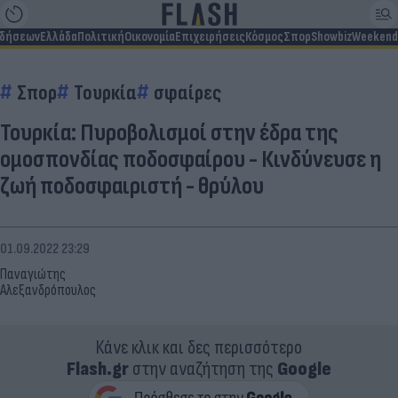
ιδήσεων
Ελλάδα
Πολιτική
Οικονομία
Επιχειρήσεις
Κόσμος
Σπορ
Showbiz
Weekend
Σπορ
Τουρκία
σφαίρες
Τουρκία: Πυροβολισμοί στην έδρα της
ομοσπονδίας ποδοσφαίρου - Κινδύνευσε η
ζωή ποδοσφαιριστή - θρύλου
01.09.2022 23:29
Παναγιώτης
Αλεξανδρόπουλος
Κάνε κλικ και δες περισσότερο
Flash.gr
στην αναζήτηση της
Google