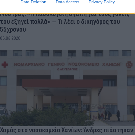
Data Deletion
Data Access
Privacy Policy
Μυστράς: «Η παθολογική αγάπη για τους γονείς
του εξηγεί πολλά» – Τι λέει ο δικηγόρος του
55χρονου
06.08.2026
Χαμός στο νοσοκομείο Χανίων: Άνδρες πιάστηκαν