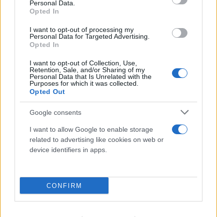
Personal Data.
Opted In
I want to opt-out of processing my
Personal Data for Targeted Advertising.
Opted In
Στην ΑΑΔΕ ο Πρωθυπουργός για το myAGRO: «Η
χώρα δεν μπορεί να είναι αιχμάλωτη του
I want to opt-out of Collection, Use,
Retention, Sale, and/or Sharing of my
ρουσφετιού»
Personal Data that Is Unrelated with the
Purposes for which it was collected.
06.08.2026
Opted Out
Google consents
I want to allow Google to enable storage
related to advertising like cookies on web or
device identifiers in apps.
CONFIRM