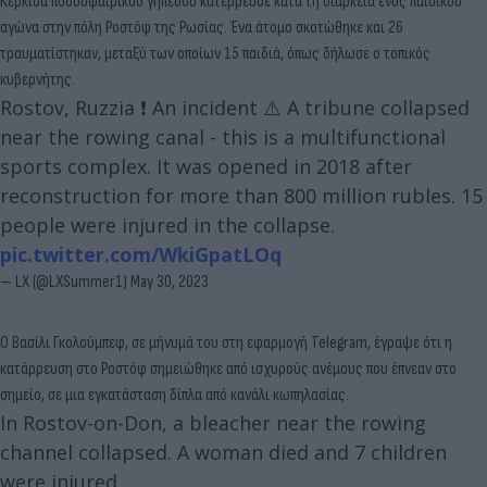
Κερκίδα ποδοσφαιρικού γηπέδου κατέρρευσε κατά τη διάρκεια ενός παιδικού
αγώνα στην πόλη Ροστόφ της Ρωσίας. Ένα άτομο σκοτώθηκε και 26
τραυματίστηκαν, μεταξύ των οποίων 15 παιδιά, όπως δήλωσε ο τοπικός
κυβερνήτης.
Rostov, Ruzzia ❗ An incident ⚠️ A tribune collapsed
near the rowing canal - this is a multifunctional
sports complex. It was opened in 2018 after
reconstruction for more than 800 million rubles. 15
people were injured in the collapse.
pic.twitter.com/WkiGpatLOq
— LX (@LXSummer1)
May 30, 2023
Ο Βασίλι Γκολούμπεφ, σε μήνυμά του στη εφαρμογή Telegram, έγραψε ότι η
κατάρρευση στο Ροστόφ σημειώθηκε από ισχυρούς ανέμους που έπνεαν στο
σημείο, σε μια εγκατάσταση δίπλα από κανάλι κωπηλασίας.
In Rostov-on-Don, a bleacher near the rowing
channel collapsed. A woman died and 7 children
were injured.