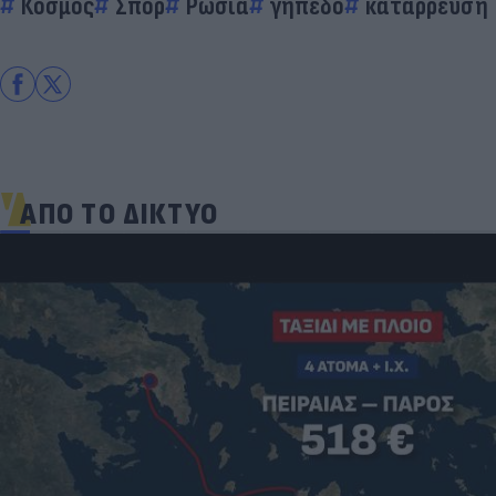
Κόσμος
Σπορ
Ρωσία
γήπεδο
κατάρρευση
ΑΠΟ ΤΟ ΔΙΚΤΥΟ