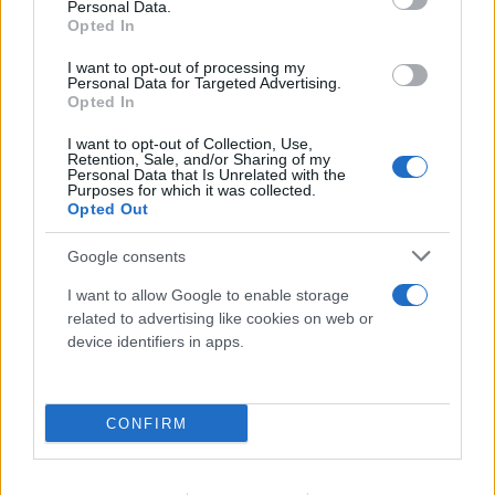
Personal Data.
Opted In
I want to opt-out of processing my
Personal Data for Targeted Advertising.
Opted In
I want to opt-out of Collection, Use,
Retention, Sale, and/or Sharing of my
Personal Data that Is Unrelated with the
Purposes for which it was collected.
Opted Out
Google consents
I want to allow Google to enable storage
related to advertising like cookies on web or
Αντιδράσεις στα social για τον θάνατο του
device identifiers in apps.
κουταβιού που ζούσε με λύκους - Τι απαντά ο δρ
Ζωολογίας
CONFIRM
06.08.2026