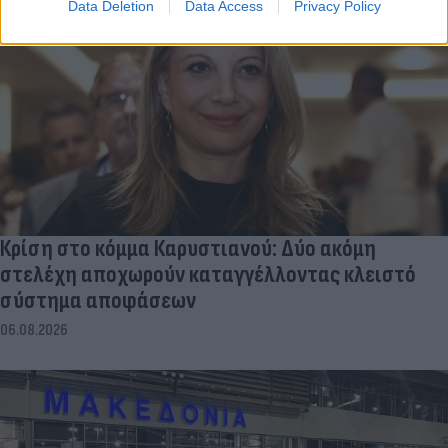
Data Deletion
Data Access
Privacy Policy
Κρίση στο κόμμα Καρυστιανού: Δύο ακόμη
στελέχη αποχωρούν καταγγέλλοντας κλειστό
σύστημα αποφάσεων
06.08.2026