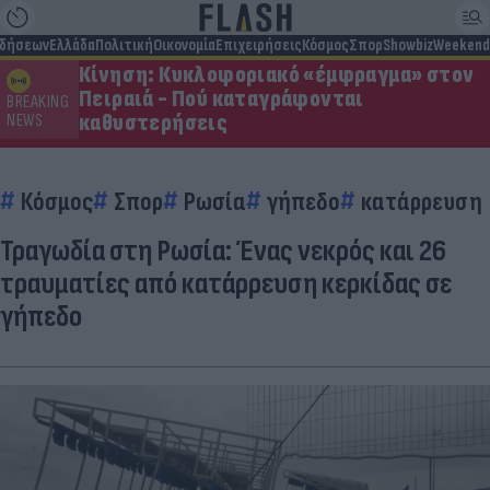
ιδήσεων
Ελλάδα
Πολιτική
Οικονομία
Επιχειρήσεις
Κόσμος
Σπορ
Showbiz
Weekend
Κίνηση: Κυκλοφοριακό «έμφραγμα» στον
Πειραιά - Πού καταγράφονται
BREAKING
καθυστερήσεις
NEWS
Κόσμος
Σπορ
Ρωσία
γήπεδο
κατάρρευση
Τραγωδία στη Ρωσία: Ένας νεκρός και 26
τραυματίες από κατάρρευση κερκίδας σε
γήπεδο