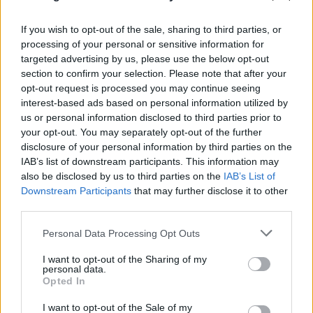
If you wish to opt-out of the sale, sharing to third parties, or
processing of your personal or sensitive information for
Συντριβή ελικοπτέρων στην Ψάθα: Κρίσιμο
targeted advertising by us, please use the below opt-out
section to confirm your selection. Please note that after your
αμοντάριστο βίντεο στα χέρια του
opt-out request is processed you may continue seeing
«ελληνικού FBI»
interest-based ads based on personal information utilized by
us or personal information disclosed to third parties prior to
06.08.2026
your opt-out. You may separately opt-out of the further
disclosure of your personal information by third parties on the
IAB’s list of downstream participants. This information may
also be disclosed by us to third parties on the
IAB’s List of
Downstream Participants
that may further disclose it to other
third parties.
Please note that this website/app uses one or more Google
Personal Data Processing Opt Outs
services and may gather and store information including but
not limited to your visit or usage behaviour. You may click to
I want to opt-out of the Sharing of my
personal data.
grant or deny consent to Google and its third-party tags to
Opted In
use your data for below specified purposes in below Google
consent section.
I want to opt-out of the Sale of my