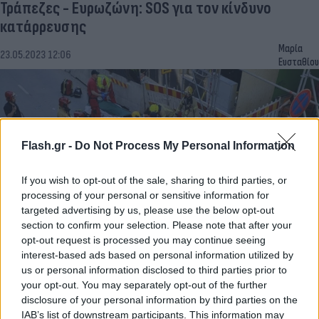
Τράπεζες - Ευρωζώνη: SOS για τον κίνδυνο
κατάρρευσης
Μαρία
23.05.2023 12:06
Ευσταθίου
Flash.gr -
Do Not Process My Personal Information
If you wish to opt-out of the sale, sharing to third parties, or
processing of your personal or sensitive information for
targeted advertising by us, please use the below opt-out
section to confirm your selection. Please note that after your
opt-out request is processed you may continue seeing
Φινλανδία: Κατέρρευσε πεζογέφυρα -
interest-based ads based on personal information utilized by
us or personal information disclosed to third parties prior to
Τραυματίστηκαν πολλά παιδιά
your opt-out. You may separately opt-out of the further
Αγγελική
disclosure of your personal information by third parties on the
11.05.2023 12:00
Γιαννακού
IAB’s list of downstream participants. This information may