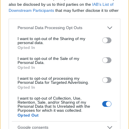
also be disclosed by us to third parties on the
IAB’s List of
Downstream Participants
that may further disclose it to other
third parties.
Please note that this website/app uses one or more Google
Personal Data Processing Opt Outs
services and may gather and store information including but
not limited to your visit or usage behaviour. You may click to
I want to opt-out of the Sharing of my
personal data.
grant or deny consent to Google and its third-party tags to
Opted In
use your data for below specified purposes in below Google
consent section.
I want to opt-out of the Sale of my
Personal Data.
Opted In
ΗΠΑ: Αναθεώρηση του πλαισίου ασφάλισης
I want to opt-out of processing my
καταθέσεων από την FDIC
Personal Data for Targeted Advertising.
Opted In
Εύη
01.05.2023 22:56
Κούρτη
I want to opt-out of Collection, Use,
Retention, Sale, and/or Sharing of my
Personal Data that Is Unrelated with the
Purposes for which it was collected.
Opted Out
Google consents