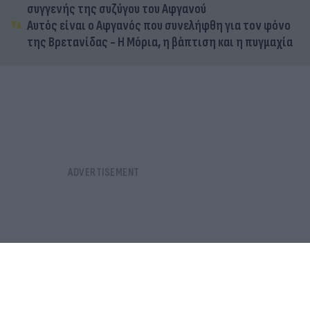
συγγενής της συζύγου του Αφγανού
Αυτός είναι ο Αφγανός που συνελήφθη για τον φόνο
της Βρετανίδας - Η Μόρια, η βάπτιση και η πυγμαχία