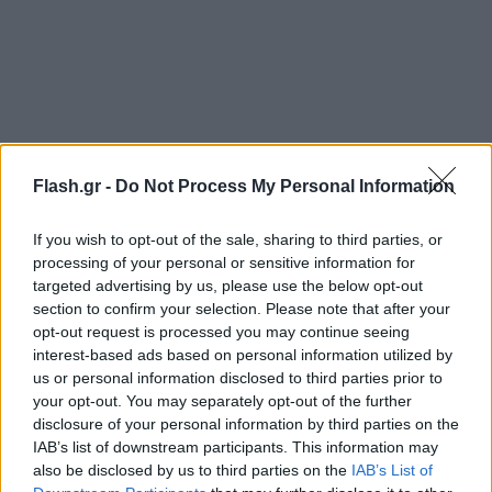
Flash.gr -
Do Not Process My Personal Information
If you wish to opt-out of the sale, sharing to third parties, or
processing of your personal or sensitive information for
Το δυστύχημα συνέβη λίγο μετά τις 5 τα
targeted advertising by us, please use the below opt-out
section to confirm your selection. Please note that after your
ξημερώματα όταν το μαύρο, κάμπριο, κινούμενο
opt-out request is processed you may continue seeing
με ιλιγγιώδη ταχύτητα επί της λεωφόρου Μαρίνου
interest-based ads based on personal information utilized by
Αντύπα, εξετράπη της πορείας του, προσέκρουσε
us or personal information disclosed to third parties prior to
your opt-out. You may separately opt-out of the further
στο κράσπεδο με αποτέλεσμα να «απογειωθεί» και
disclosure of your personal information by third parties on the
να καρφωθεί στο κενό από ύψος 10 μέτρων, μέσα
IAB’s list of downstream participants. This information may
στον υπόγειο σταθμό του ηλεκτρικού.
also be disclosed by us to third parties on the
IAB’s List of