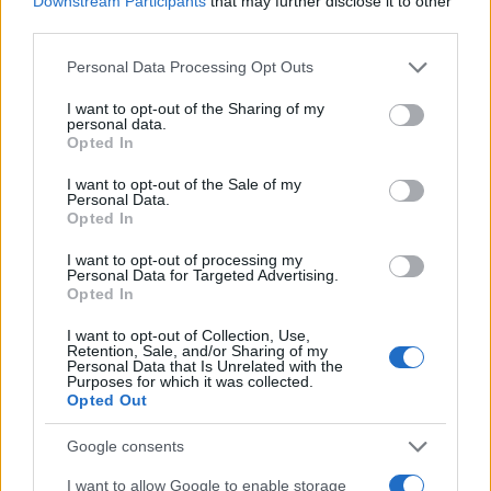
Downstream Participants
that may further disclose it to other
third parties.
Στην περιοχή έσπευσαν δύο οχήματα της
Please note that this website/app uses one or more Google
Πυροσβεστικής με 6 πυροσβέστες που
Personal Data Processing Opt Outs
services and may gather and store information including but
απεγκλώβισαν χωρίς τις αισθήσεις του τον οδηγό
not limited to your visit or usage behaviour. You may click to
I want to opt-out of the Sharing of my
του αυτοκινήτου.
personal data.
grant or deny consent to Google and its third-party tags to
Opted In
use your data for below specified purposes in below Google
consent section.
I want to opt-out of the Sale of my
Personal Data.
Opted In
I want to opt-out of processing my
Personal Data for Targeted Advertising.
Opted In
I want to opt-out of Collection, Use,
Retention, Sale, and/or Sharing of my
Personal Data that Is Unrelated with the
Purposes for which it was collected.
Opted Out
Google consents
I want to allow Google to enable storage