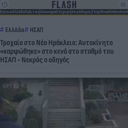
ιδήσεων
Ελλάδα
Πολιτική
Οικονομία
Επιχειρήσεις
Κόσμος
Σπορ
Showbiz
Weekend
Ελλάδα
ΗΣΑΠ
Τροχαίο στο Νέο Ηράκλειο: Αυτοκίνητο
«καρφώθηκε» στο κενό στο σταθμό του
ΗΣΑΠ - Νεκρός ο οδηγός