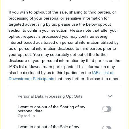
«Hot-dry-windy»: Το καιρικό κοκτέιλ που
If you wish to opt-out of the sale, sharing to third parties, or
processing of your personal or sensitive information for
προκαλεί συναγερμό για φωτιές το
targeted advertising by us, please use the below opt-out
επόμενο 48ωρο
section to confirm your selection. Please note that after your
opt-out request is processed you may continue seeing
08.08.2026
interest-based ads based on personal information utilized by
us or personal information disclosed to third parties prior to
your opt-out. You may separately opt-out of the further
disclosure of your personal information by third parties on the
IAB’s list of downstream participants. This information may
also be disclosed by us to third parties on the
IAB’s List of
Downstream Participants
that may further disclose it to other
third parties.
Please note that this website/app uses one or more Google
Personal Data Processing Opt Outs
services and may gather and store information including but
not limited to your visit or usage behaviour. You may click to
I want to opt-out of the Sharing of my
personal data.
grant or deny consent to Google and its third-party tags to
Opted In
use your data for below specified purposes in below Google
consent section.
I want to opt-out of the Sale of my