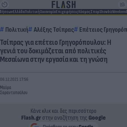
ιδήσεων
Ελλάδα
Πολιτική
Οικονομία
Επιχειρήσεις
Κόσμος
Σπορ
Showbiz
Weekend
Πολιτική
Αλέξης Τσίπρας
Επέτειος Γρηγορό
Τσίπρας για επέτειο Γρηγορόπουλου: Η
γενιά του δοκιμάζεται από πολιτικές
Μεσαίωνα στην εργασία και τη γνώση
06.12.2021 17:56
Μαύρα
Σαραντοπούλου
Κάνε κλικ και δες περισσότερο
Flash.gr
στην αναζήτηση της
Google