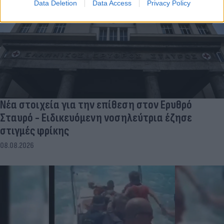
Data Deletion
Data Access
Privacy Policy
Νέα στοιχεία για την επίθεση στον Ερυθρό
Σταυρό - Ειδικευόμενη νοσηλεύτρια έζησε
στιγμές φρίκης
08.08.2026