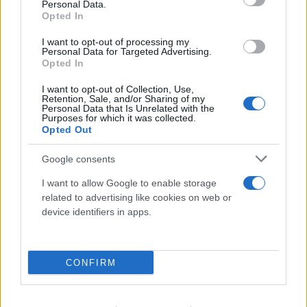
Personal Data.
Opted In
I want to opt-out of processing my
Personal Data for Targeted Advertising.
Opted In
I want to opt-out of Collection, Use,
Retention, Sale, and/or Sharing of my
Personal Data that Is Unrelated with the
Purposes for which it was collected.
Opted Out
Google consents
Έγκλημα στην Κυψέλη: Οι... περιπέτειες του
I want to allow Google to enable storage
related to advertising like cookies on web or
26χρονου, ο γάμος, η ξαφνική αλλαγή και η
device identifiers in apps.
μοιραία νύχτα
08.08.2026
CONFIRM