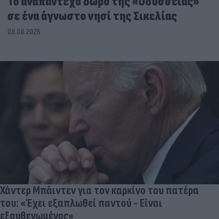
To αναπάντεχο δώρο της «Οδύσσειας»
σε ένα άγνωστο νησί της Σικελίας
08.08.2026
Χάντερ Μπάιντεν για τον καρκίνο του πατέρα
του: «Έχει εξαπλωθεί παντού - Είναι
εξουθενωμένος»