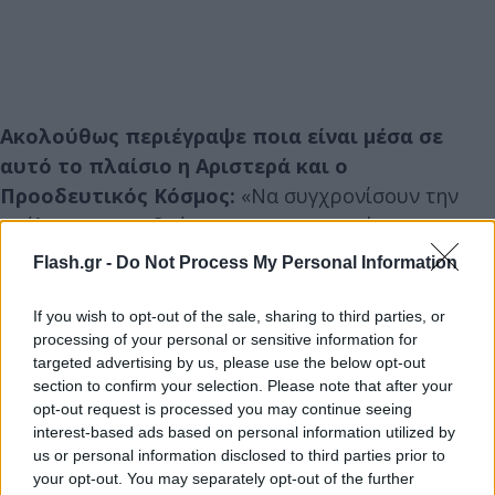
Ακολούθως περιέγραψε ποια είναι μέσα σε
αυτό το πλαίσιο η Αριστερά και ο
Προοδευτικός Κόσμος:
«Να συγχρονίσουν την
ανάλυση και τη δράση τους με τις ταχύτητες της
εποχής. Να αλλάξουν, να εξελιχθούν και να
Flash.gr -
Do Not Process My Personal Information
δώσουν αξιόπιστες απαντήσεις στα υπαρξιακά
αδιέξοδα της εποχής μας. Σε τελική ανάλυση, να
If you wish to opt-out of the sale, sharing to third parties, or
processing of your personal or sensitive information for
καταφέρουν να κάνουν τους πολλούς να έχουν
targeted advertising by us, please use the below opt-out
ξανά προσδοκίες». Περιέγραψε, όμως, και τις
section to confirm your selection. Please note that after your
δυσκολίες λέγοντας ότι «μέσα σε αυτό το πλαίσιο,
opt-out request is processed you may continue seeing
το πιο δύσκολο πράγμα ίσως είναι να
interest-based ads based on personal information utilized by
us or personal information disclosed to third parties prior to
δημιουργήσεις ξανά προσδοκίες. Να πείσεις για
your opt-out. You may separately opt-out of the further
παράδειγμα ότι η κανονικότητα είναι το 35ωρο την