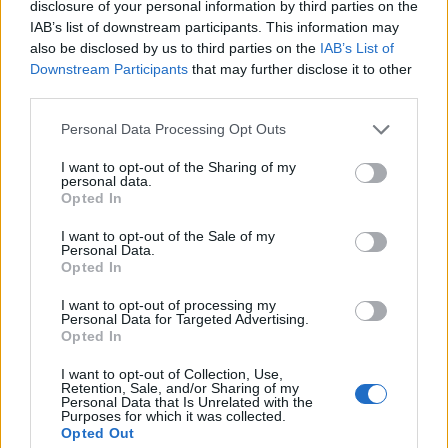
disclosure of your personal information by third parties on the
εβδομάδα και όχι το 12ωρο τη μέρα. Ότι η
IAB’s list of downstream participants. This information may
also be disclosed by us to third parties on the
IAB’s List of
κανονικότητα είναι η φορολογική δικαιοσύνη και
Downstream Participants
that may further disclose it to other
όχι οι φοροαπαλλαγές των ισχυρών με την
third parties.
αφαίμαξη των πολλών. Ότι κανονικότητα και
Please note that this website/app uses one or more Google
Personal Data Processing Opt Outs
ενεργειακή ασφάλεια σημαίνει μια δίκαιη μετάβαση
services and may gather and store information including but
σε ΑΠΕ και ενεργειακές κοινότητες, και όχι
not limited to your visit or usage behaviour. You may click to
I want to opt-out of the Sharing of my
personal data.
διαιώνιση της εξάρτησης από πανάκριβα ρυπογόνα
grant or deny consent to Google and its third-party tags to
Opted In
use your data for below specified purposes in below Google
ορυκτά καύσιμα. Η επιβάρυνση των ενεργειακών
consent section.
I want to opt-out of the Sale of my
κολοσσών και του μεγάλου πλούτου για την
Personal Data.
μετάβαση στην βιώσιμη ανάπτυξη- και όχι των
Opted In
πολιτών».
I want to opt-out of processing my
Personal Data for Targeted Advertising.
Opted In
Οι διαδοχικές κρίσεις, είπε ο κ. Τσίπρας έχουν
I want to opt-out of Collection, Use,
ξαναφέρει στο προσκήνιο της ιδέες της αριστεράς
Retention, Sale, and/or Sharing of my
Personal Data that Is Unrelated with the
ενώ, σημείωσε, τα προγράμματα των πολιτικών της
Purposes for which it was collected.
αντιπάλων φέρνουν ολοένα και πιο κοντά στη
Opted Out