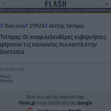
ιδήσεων
Ελλάδα
Πολιτική
Οικονομία
Επιχειρήσεις
Κόσμος
Σπορ
Showbiz
Weekend
Πολιτική
ΣΥΡΙΖΑ
Αλέξης Τσίπρας
Τσίπρας: Οι νεοφιλελευθέρες κυβερνήσεις
φέρνουν τις κοινωνίες πιο κοντά στην
δυστοπία
21.10.2022 21:26
Μάριος
Μπούλης
Κάνε κλικ και δες περισσότερο
Flash.gr
στην αναζήτηση της
Google