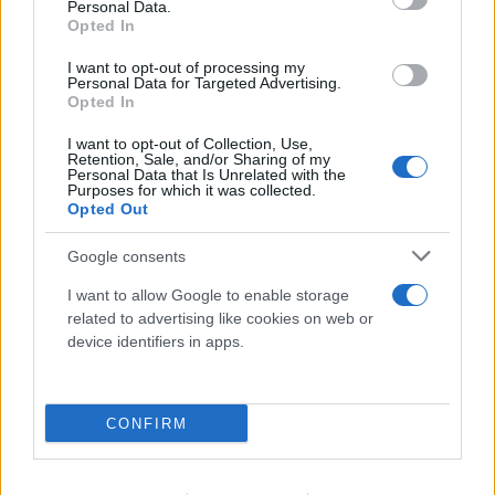
Συμμαχία-ορόσημο για Σαουδική Αραβία, Τουρκία
Personal Data.
Opted In
και Πακιστάν - Υπέγραψαν κοινό αμυντικό
σύμφωνο
I want to opt-out of processing my
Personal Data for Targeted Advertising.
07.08.2026
Opted In
I want to opt-out of Collection, Use,
Retention, Sale, and/or Sharing of my
Personal Data that Is Unrelated with the
Purposes for which it was collected.
Opted Out
Google consents
I want to allow Google to enable storage
related to advertising like cookies on web or
device identifiers in apps.
CONFIRM
Σαρωνικός: Βανδάλισαν εκκλησάκι μία μέρα μετά
τη γιορτή της Μεταμορφώσεως - Μεγάλες ζημιές