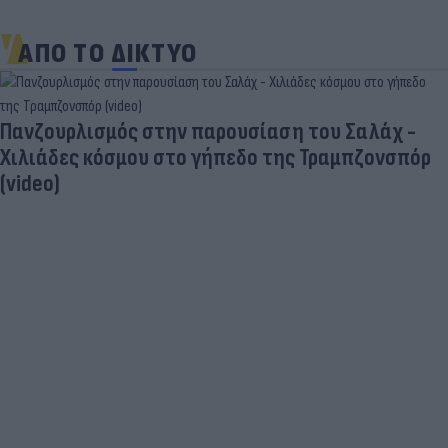
ΑΠΟ ΤΟ ΔΙΚΤΥΟ
Δέκα εκατομμύρια followers δεν κάνουν λάθος- Η
Ντιλέτα Λεότα με μαγιό έγινε ξανά viral (photos)