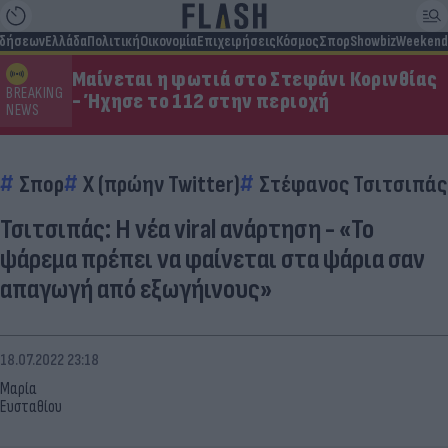
ιδήσεων
Ελλάδα
Πολιτική
Οικονομία
Επιχειρήσεις
Κόσμος
Σπορ
Showbiz
Weekend
Μαίνεται η φωτιά στο Στεφάνι Κορινθίας
BREAKING
- Ήχησε το 112 στην περιοχή
NEWS
Σπορ
X (πρώην Twitter)
Στέφανος Τσιτσιπάς
Τσιτσιπάς: Η νέα viral ανάρτηση - «Το
ψάρεμα πρέπει να φαίνεται στα ψάρια σαν
απαγωγή από εξωγήινους»
18.07.2022 23:18
Μαρία
Ευσταθίου