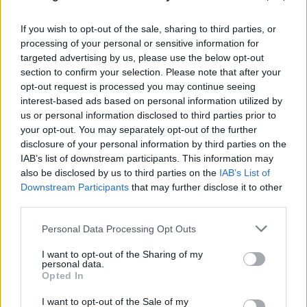
If you wish to opt-out of the sale, sharing to third parties, or
processing of your personal or sensitive information for
Ερυθρός Σταυρός: «Κατέβασε» το βίντεο για τη
targeted advertising by us, please use the below opt-out
ζωή του 26χρονου Αφγανού μετά τη δολοφονία
section to confirm your selection. Please note that after your
στην Κυψέλη
opt-out request is processed you may continue seeing
interest-based ads based on personal information utilized by
07.08.2026
us or personal information disclosed to third parties prior to
your opt-out. You may separately opt-out of the further
disclosure of your personal information by third parties on the
IAB’s list of downstream participants. This information may
also be disclosed by us to third parties on the
IAB’s List of
Downstream Participants
that may further disclose it to other
third parties.
Please note that this website/app uses one or more Google
Personal Data Processing Opt Outs
services and may gather and store information including but
not limited to your visit or usage behaviour. You may click to
I want to opt-out of the Sharing of my
personal data.
grant or deny consent to Google and its third-party tags to
Opted In
use your data for below specified purposes in below Google
consent section.
I want to opt-out of the Sale of my