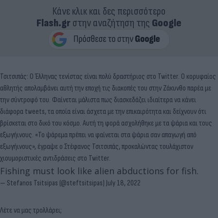
Κάνε κλικ και δες περισσότερο
Flash.gr
στην αναζήτηση της
Google
Τσιτσιπάς: Ο Έλληνας τενίστας είναι πολύ δραστήριος στο Twitter. Ο κορυφαίος
αθλητής απολαμβάνει αυτή την εποχή τις διακοπές του στην Ζάκυνθο παρέα με
την σύντροφό του. Φαίνεται μάλιστα πως διασκεδάζει ιδιαίτερα να κάνει
διάφορα tweets, τα οποία είναι άσχετα με την επικαιρότητα και δείχνουν ότι
βρίσκεται στο δικό του κόσμο. Αυτή τη φορά ασχολήθηκε με τα ψάρια και τους
εξωγήινους. «Το ψάρεμα πρέπει να φαίνεται στα ψάρια σαν απαγωγή από
εξωγήινους», έγραψε ο Στέφανος Τσιτσιπάς, προκαλώντας τουλάχιστον
χιουμοριστικές αντιδράσεις στο Twitter.
Fishing must look like alien abductions for fish.
— Stefanos Tsitsipas (@steftsitsipas)
July 18, 2022
Λέτε να μας τρολλάρει;