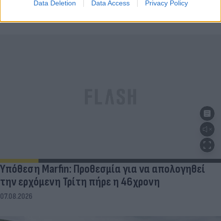
στο Ιερό
Data Deletion
Data Access
Privacy Policy
07.08.2026
Υπόθεση Marfin: Προθεσμία για να απολογηθεί
την ερχόμενη Τρίτη πήρε η 46χρονη
07.08.2026