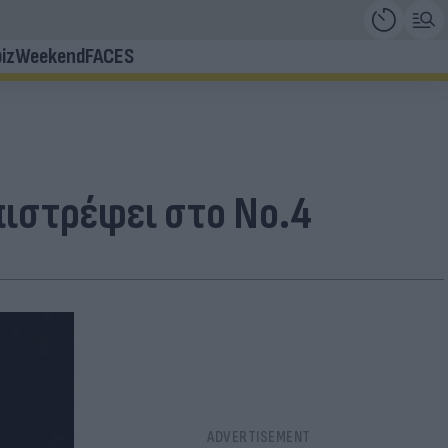
iz
Weekend
FACES
επιστρέφει στο Νο.4