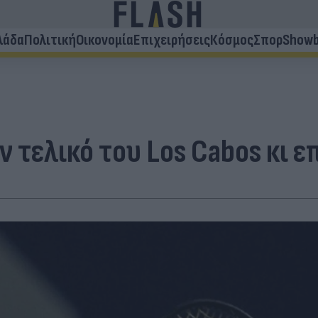
λάδα
Πολιτική
Οικονομία
Επιχειρήσεις
Κόσμος
Σπορ
Showb
ν τελικό του Los Cabos κι 