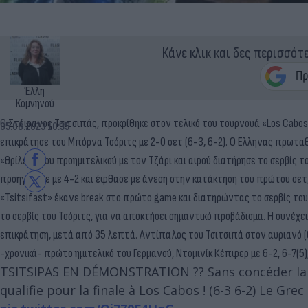
Κάνε κλικ και δες περισσότ
Έλλη
Κομνηνού
Ο Στέφανος Τσιτσιπάς, προκρίθηκε στον τελικό του τουρνουά «Los Cabos O
05.08.2023 10:35
επικράτησε του Μπόρνα Τσόριτς με 2-0 σετ (6-3, 6-2). Ο Ελληνας πρωτα
«θρίλερ» του προημιτελικού με τον Τζάρι και αφού διατήρησε το σερβίς τ
προηγήθηκε με 4-2 και έφθασε με άνεση στην κατάκτηση του πρώτου σετ, 
«Tsitsifast» έκανε break στο πρώτο game και διατηρώντας το σερβίς το
το σερβίς του Τσόριτς, για να αποκτήσει σημαντικό προβάδισμα. Η συνέχε
επικράτηση, μετά από 35 λεπτά. Αντίπαλος του Τσιτσιπά στον αυριανό (6
-χρονικά- πρώτο ημιτελικό του Γερμανού, Ντομινίκ Κέπφερ με 6-2, 6-7(5)
TSITSIPAS EN DÉMONSTRATION ?? Sans concéder la moi
qualifie pour la finale à Los Cabos ! (6-3 6-2) Le Gr