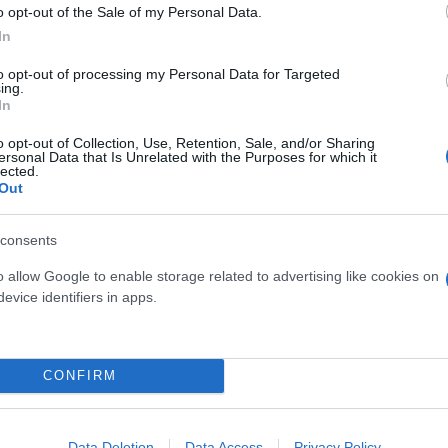
o opt-out of the Sale of my Personal Data.
In
to opt-out of processing my Personal Data for Targeted
ing.
In
o opt-out of Collection, Use, Retention, Sale, and/or Sharing
ersonal Data that Is Unrelated with the Purposes for which it
lected.
τίνια: 3,5 φορές
Out
 ο κίνδυνος σοβαρής
ς κάκωσης
consents
o allow Google to enable storage related to advertising like cookies on
evice identifiers in apps.
Τουρκικές προκλήσεις στο
CONFIRM
Παραβιάσεις και εμπλοκή 
οπλισμένα F16
Data Deletion
Data Access
Privacy Policy