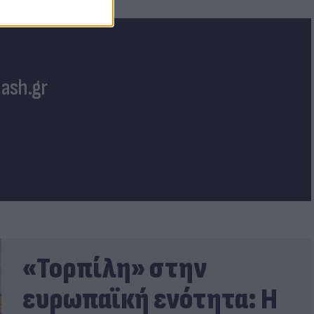
lash.gr
«Τορπίλη» στην
ευρωπαϊκή ενότητα: Η