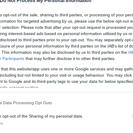
Do Not Process My Personal Information
to opt-out of the sale, sharing to third parties, or processing of your per
formation for targeted advertising by us, please use the below opt-out s
r selection. Please note that after your opt-out request is processed y
eing interest-based ads based on personal information utilized by us or
disclosed to third parties prior to your opt-out. You may separately opt-
losure of your personal information by third parties on the IAB’s list of
. This information may also be disclosed by us to third parties on the
IA
Participants
that may further disclose it to other third parties.
 that this website/app uses one or more Google services and may gath
including but not limited to your visit or usage behaviour. You may click 
 to Google and its third-party tags to use your data for below specifi
ogle consent section.
ός στην παρουσίαση του
Και οι μαϊμούδες έχουν κατ
άδες κόσμου στο γήπεδο
επιστήμονες ρίχνουν φως
l Data Processing Opt Outs
σπόρ (video)
"φιλίες" μεταξύ διαφορε
o opt-out of the Sharing of my personal data.
In