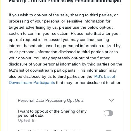
Flash.gr -
Do Not Process My Personal Information
If you wish to opt-out of the sale, sharing to third parties, or
Το Ισραήλ κάλεσε τους κατοίκους της Γάζας να
processing of your personal or sensitive information for
μετακινηθούν προς τον νότο
targeted advertising by us, please use the below opt-out
section to confirm your selection. Please note that after your
Οι Παλαιστίνιοι ανακοίνωσαν ότι έλαβαν νέες
opt-out request is processed you may continue seeing
interest-based ads based on personal information utilized by
προειδοποιήσεις από τον στρατό του Ισραήλ να
us or personal information disclosed to third parties prior to
απομακρυνθούν από το βόρειο τμήμα της Λωρίδας
your opt-out. You may separately opt-out of the further
της Γάζας προς το νότιο, με την προσθετη
disclosure of your personal information by third parties on the
IAB’s list of downstream participants. This information may
προειδοποίηση ότι αν δεν το πράξουν, ενδέχεται
also be disclosed by us to third parties on the
IAB’s List of
να θεωρηθούν υποστηρικτές «τρομοκρατικής
Downstream Participants
that may further disclose it to other
οργάνωσης».
third parties.
Please note that this website/app uses one or more Google
Personal Data Processing Opt Outs
Το μήνυμα αυτό μεταδόθηκε με φυλλάδια τα οποία
services and may gather and store information including but
έφεραν το όνομα και τον λογότυπο των Ισραηλινών
not limited to your visit or usage behaviour. You may click to
I want to opt-out of the Sharing of my
personal data.
grant or deny consent to Google and its third-party tags to
Αμυντικών Δυνάμεων και εστάλη μέσω ηχητικών
Opted In
use your data for below specified purposes in below Google
μηνυμάτων στα κινητά τηλέφωνα των ανθρώπων
consent section.