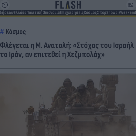
ιδήσεων
Ελλάδα
Πολιτική
Οικονομία
Επιχειρήσεις
Κόσμος
Σπορ
Showbiz
Weekend
Κόσμος
Φλέγεται η Μ. Ανατολή: «Στόχος του Ισραήλ
το Ιράν, αν επιτεθεί η Χεζμπολάχ»