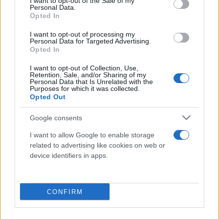
I want to opt-out of the Sale of my
στη Γάζα.
Personal Data.
Opted In
«Επείγουσα προειδοποίηση προς τους κατοίκους
I want to opt-out of processing my
Personal Data for Targeted Advertising.
της Γάζας. Η παρουσία σας βόρεια της Γουάντι
Opted In
Γάζα θέτει τη ζωή σας σε κίνδυνο. Όποιος επιλέξει
I want to opt-out of Collection, Use,
να μην φύγει από τη βόρεια Γάζα (προς τις
Retention, Sale, and/or Sharing of my
Personal Data that Is Unrelated with the
περιοχές) νότια της Γουάντι Γάζα ενδέχεται να
Purposes for which it was collected.
ταυτοποιηθεί ως συνεργός τρομοκρατικής
Opted Out
οργάνωσης», αναφέρει το φυλλάδιο.
Google consents
I want to allow Google to enable storage
related to advertising like cookies on web or
device identifiers in apps.
CONFIRM