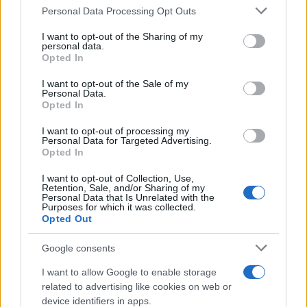
Please note that this website/app uses one or more Google
Personal Data Processing Opt Outs
services and may gather and store information including but
not limited to your visit or usage behaviour. You may click to
I want to opt-out of the Sharing of my
personal data.
grant or deny consent to Google and its third-party tags to
Opted In
use your data for below specified purposes in below Google
consent section.
I want to opt-out of the Sale of my
Personal Data.
Opted In
I want to opt-out of processing my
Personal Data for Targeted Advertising.
Opted In
I want to opt-out of Collection, Use,
Retention, Sale, and/or Sharing of my
Personal Data that Is Unrelated with the
Purposes for which it was collected.
Opted Out
Google consents
I want to allow Google to enable storage
related to advertising like cookies on web or
device identifiers in apps.