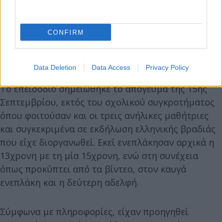
CONFIRM
Data Deletion
Data Access
Privacy Policy
Το επεισόδιο σημειώθηκε το απόγευμα της 15ης
Σεπτεμβρίου, εκτός του σχολικού συγκροτήματος
όπου φοιτούσαν και οι τρεις ανήλικες μαθήτριες
και συγκεκριμένα σε εκδήλωση ελληνικής βραδιάς
που είχε διοργανωθεί. Εκεί ενεπλάκησαν αρχικά η
13χρονη με τη μία 15χρονη, ενώ στη συνέχεια
όπως προκύπτει από τα βίντεο, στον καυγά
ενεπλάκη και η δεύτερη αδελφή.
Σύμφωνα με πληροφορίες, είχαν προηγηθεί