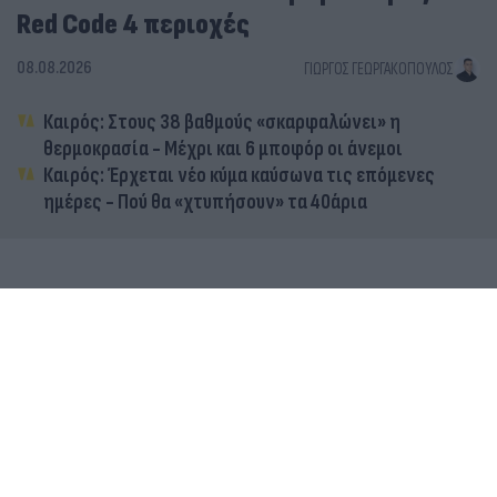
Red Code 4 περιοχές
08.08.2026
ΓΙΏΡΓΟΣ ΓΕΩΡΓΑΚΌΠΟΥΛΟΣ
Καιρός: Στους 38 βαθμούς «σκαρφαλώνει» η
θερμοκρασία - Μέχρι και 6 μποφόρ οι άνεμοι
Καιρός: Έρχεται νέο κύμα καύσωνα τις επόμενες
ημέρες - Πού θα «χτυπήσουν» τα 40άρια