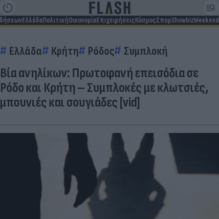
ιδήσεων
Ελλάδα
Πολιτική
Οικονομία
Επιχειρήσεις
Κόσμος
Σπορ
Showbiz
Weekend
Ελλάδα
Κρήτη
Ρόδος
Συμπλοκή
Βία ανηλίκων: Πρωτοφανή επεισόδια σε
Ρόδο και Κρήτη – Συμπλοκές με κλωτσιές,
μπουνιές και σουγιάδες [vid]