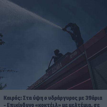
Καιρός: Στα ύψη ο υδράργυρος με 39άρια
- Επικίνδυνο «κοκτέιλ» με μελτέμια, σε