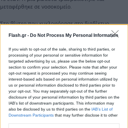
μεταφέρθηκε σε νοσοκομείο.
Στο βίντεο που κυκλοφόρησε στο διαδίκτυο,
καταγράφεται η άγρια
συμπλοκή
των μαθητριών
Flash.gr -
Do Not Process My Personal Information
σε χωριό της
Ρόδου
, με γροθιές αλλά και κλωτσιές
στο πρόσωπο και στο κεφάλι.
If you wish to opt-out of the sale, sharing to third parties, or
processing of your personal or sensitive information for
targeted advertising by us, please use the below opt-out
Η υπόθεση, που έχει πάρει πλέον τον δρόμο της
section to confirm your selection. Please note that after your
δικαιοσύνης έπειτα από μηνύσεις που
opt-out request is processed you may continue seeing
κατατέθηκαν, σημειώθηκε σε μεγάλο χωριό της
interest-based ads based on personal information utilized by
us or personal information disclosed to third parties prior to
ανατολικής πλευράς του νησιού ανάμεσα σε τρεις
your opt-out. You may separately opt-out of the further
μαθήτριες: μία 13χρονη, μαθήτρια της Α’
disclosure of your personal information by third parties on the
Γυμνασίου και άλλες δύο αδελφές 15 ετών, οι
IAB’s list of downstream participants. This information may
οποίες ήταν επίσης μαθήτριες στο ίδιο σχολείο.
also be disclosed by us to third parties on the
IAB’s List of
Downstream Participants
that may further disclose it to other
third parties.