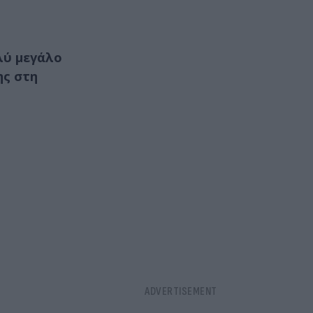
λύ μεγάλο
ης στη