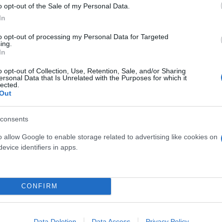
ατα’ που διαλάλησε (ο υπουργός Άμυνας Σα Γουκ), 
o opt-out of the Sale of my Personal Data.
ερίπτωση, η Νότια Κορέα θα μετατραπεί σε στόχο».
In
to opt-out of processing my Personal Data for Targeted
ing.
στη Βόρεια Κορέα, πρόσθεσε, θα βρεθεί αντιμέτωπη
In
ς δυνάμεις της Πιονγκγιάνγκ θα κάνουν το καθήκον
o opt-out of Collection, Use, Retention, Sale, and/or Sharing
ersonal Data that Is Unrelated with the Purposes for which it
lected.
Out
ια λεπτομερειακή εξήγηση της αντίδρασής μας σε πε
consents
 τη Νότια Κορέα», συνέχισε η κυρία Κιμ, τονίζοντ
είποντας τις «ονειροφαντασίες» πως θα εξαπολύσει
o allow Google to enable storage related to advertising like cookies on
 που διαθέτει πυρηνικό οπλοστάσιο.
evice identifiers in apps.
ερο
Flash.gr
στην αναζήτηση της
Google
CONFIRM
Data Deletion
Data Access
Privacy Policy