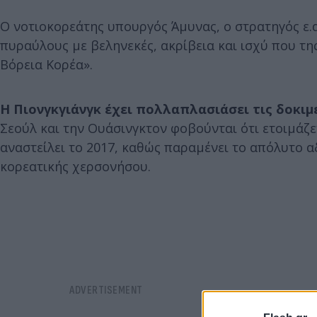
Ο νοτιοκορεάτης υπουργός Άμυνας, ο στρατηγός ε.α
πυραύλους με βεληνεκές, ακρίβεια και ισχύ που τη
Βόρεια Κορέα».
Η Πιονγκγιάνγκ έχει πολλαπλασιάσει τις δοκιμ
Σεούλ και την Ουάσινγκτον φοβούνται ότι ετοιμάζετ
αναστείλει το 2017, καθώς παραμένει το απόλυτο α
κορεατικής χερσονήσου.