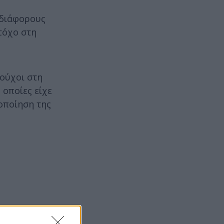
 διάφορους
τόχο στη
ούχοι στη
 οποίες είχε
οποίηση της