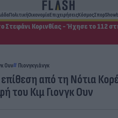
λάδα
Πολιτική
Οικονομία
Επιχειρήσεις
Κόσμος
Σπορ
Showb
ο Στεφάνι Κορινθίας - Ήχησε το 112 σ
γκ Ουν
Πιονγκγιάνγκ
 επίθεση από τη Νότια Κορέ
φή του Κιμ Γιονγκ Ουν