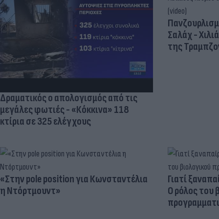
Πανζουρλισμ
Σαλάχ - Χιλι
της Τραμπζον
Δραματικός ο απολογισμός από τις
μεγάλες φωτιές - «Κόκκινα» 118
κτίρια σε 325 ελέγχους
«Στην pole position για Κωνσταντέλια
Γιατί ξαναπα
η Ντόρτμουντ»
Ο ρόλος του 
προγραμματι