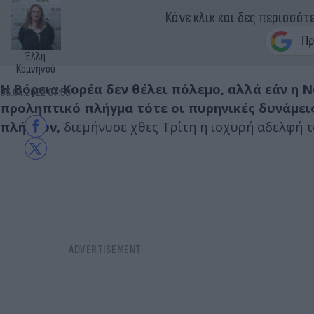
Κάνε κλικ και δες περισσότ
Έλλη
Κομνηνού
Η Βόρεια Κορέα δεν θέλει πόλεμο, αλλά εάν η 
05.04.2022 07:50
προληπτικό πλήγμα τότε οι πυρηνικές δυνάμεις
πλήξουν,
διεμήνυσε χθες Τρίτη η ισχυρή αδελφή 