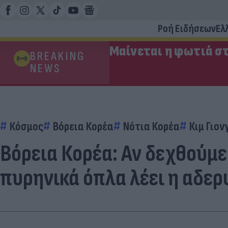
Ροή Ειδήσεων
Ελ
Μαίνεται η φωτιά στ
BREAKING
NEWS
Κόσμος
Βόρεια Κορέα
Νότια Κορέα
Κιμ Γιον
Βόρεια Κορέα: Αν δεχθούμε
πυρηνικά όπλα λέει η αδερ