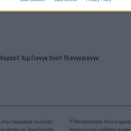
 Κορέα
Κιμ Γιονγκ Ουν
Πιονγκγιάνγκ