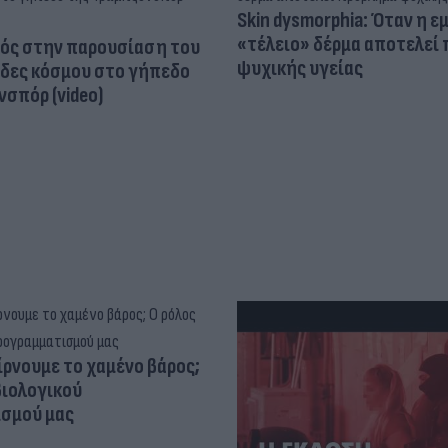
Skin dysmorphia: Όταν η ε
«τέλειο» δέρμα αποτελεί
ός στην παρουσίαση του
ψυχικής υγείας
άδες κόσμου στο γήπεδο
σπόρ (video)
ίρνουμε το χαμένο βάρος;
βιολογικού
σμού μας