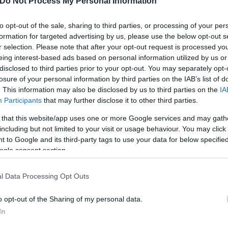
Do Not Process My Personal Information
to opt-out of the sale, sharing to third parties, or processing of your per
formation for targeted advertising by us, please use the below opt-out s
r selection. Please note that after your opt-out request is processed y
eing interest-based ads based on personal information utilized by us or
εάτες αξιωματούχοι έκαναν δηλώσεις καταδίκης της
disclosed to third parties prior to your opt-out. You may separately opt-
losure of your personal information by third parties on the IAB’s list of
 η Πιονγκγιάνγκ θα καταστρέψει σημαντικούς στόχ
. This information may also be disclosed by us to third parties on the
IA
νες στρατιωτικές ενέργειες» όπως προληπτικά πλήγ
Participants
that may further disclose it to other third parties.
 that this website/app uses one or more Google services and may gath
 η Πιονγκγιάνγκ δεν θέλει πόλεμο, διότι αυτός θα σ
including but not limited to your visit or usage behaviour. You may click 
 to Google and its third-party tags to use your data for below specifi
ς, και δεν θεωρεί τη Σεούλ τον βασικό της εχθρό.
ogle consent section.
τιοκορεατικός στρατός προχωρήσει σε επίθεση εναντ
l Data Processing Opt Outs
 επίθεσής μας», επέμεινε.
o opt-out of the Sharing of my personal data.
In
ίτε τυφλώνεται από λάθος κρίση είτε όχι– επιλέξει