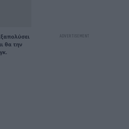
 εξαπολύσει
ι θα την
γκ.