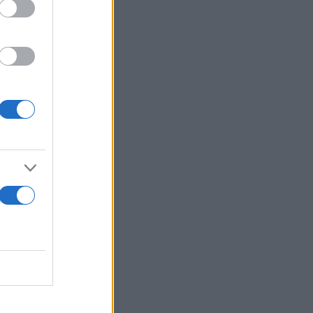
η κατάσταση
 με
 τους,
ρίπτωση
ας πως η
 προληπτική