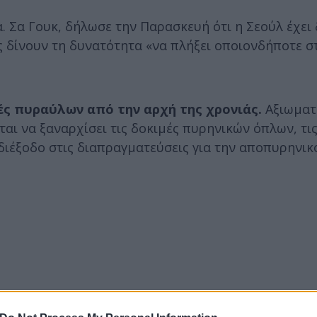
. Σα Γουκ, δήλωσε την Παρασκευή ότι η Σεούλ έχει
ς δίνουν τη δυνατότητα «να πλήξει οποιονδήποτε σ
ές πυραύλων από την αρχή της χρονιάς.
Αξιωματ
αι να ξαναρχίσει τις δοκιμές πυρηνικών όπλων, τις
διέξοδο στις διαπραγματεύσεις για την αποπυρηνικ