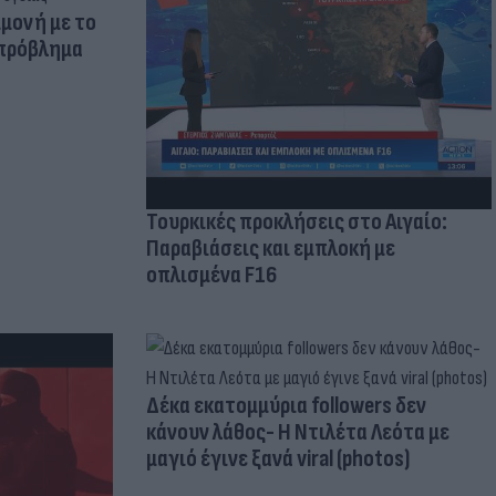
μμονή με το
 πρόβλημα
Τουρκικές προκλήσεις στο Αιγαίο:
Παραβιάσεις και εμπλοκή με
οπλισμένα F16
Δέκα εκατομμύρια followers δεν
κάνουν λάθος- Η Ντιλέτα Λεότα με
μαγιό έγινε ξανά viral (photos)