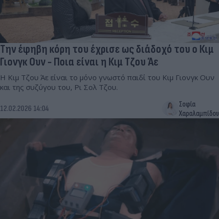
Την έφηβη κόρη του έχρισε ως διάδοχό του ο Κιμ
Γιονγκ Ουν - Ποια είναι η Κιμ Τζου Άε
Η Κιμ Τζου Άε είναι το μόνο γνωστό παιδί του Κιμ Γιονγκ Ουν
και της συζύγου του, Ρι Σολ Τζου.
Σοφία
12.02.2026 14:04
Χαραλαμπίδου