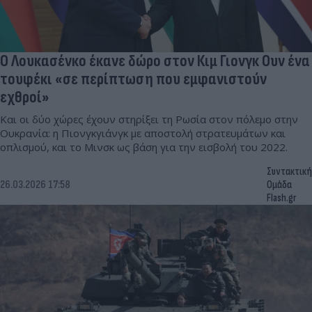
Ο Λουκασένκο έκανε δώρο στον Κιμ Γιονγκ Ουν ένα
τουφέκι «σε περίπτωση που εμφανιστούν
εχθροί»
Και οι δύο χώρες έχουν στηρίξει τη Ρωσία στον πόλεμο στην
Ουκρανία: η Πιονγκγιάνγκ με αποστολή στρατευμάτων και
οπλισμού, και το Μινσκ ως βάση για την εισβολή του 2022.
Συντακτική
26.03.2026 17:58
Ομάδα
Flash.gr