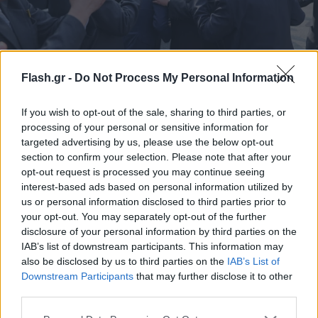
Εκλογές στη Βόρεια Κορέα (!): Νίκη του Κιμ Γιονγκ
Flash.gr -
Do Not Process My Personal Information
Ουν με 99,93% - «Βρείτε το 0,07%»
If you wish to opt-out of the sale, sharing to third parties, or
Αξίζει να σημειωθεί ότι ενισχύεται η θέση της αδελφής του, η
processing of your personal or sensitive information for
οποία προήχθη σε ανώτερο ρόλο στην Κεντρική Επιτροπή του
targeted advertising by us, please use the below opt-out
κόμματος.
section to confirm your selection. Please note that after your
Συντακτική
opt-out request is processed you may continue seeing
18.03.2026 10:06
Ομάδα
interest-based ads based on personal information utilized by
Flash.gr
us or personal information disclosed to third parties prior to
your opt-out. You may separately opt-out of the further
disclosure of your personal information by third parties on the
IAB’s list of downstream participants. This information may
also be disclosed by us to third parties on the
IAB’s List of
Downstream Participants
that may further disclose it to other
third parties.
Please note that this website/app uses one or more Google