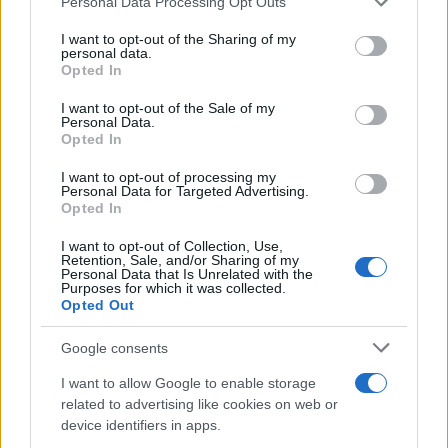
Personal Data Processing Opt Outs
services and may gather and store information including but
not limited to your visit or usage behaviour. You may click to
I want to opt-out of the Sharing of my
personal data.
grant or deny consent to Google and its third-party tags to
Opted In
use your data for below specified purposes in below Google
Ετοιμοπόλεμη η κόρη του Κιμ Γιονγκ Ουν:
consent section.
I want to opt-out of the Sale of my
Personal Data.
Πυροβολεί με πιστόλι μαζί με τον πατέρα της
Opted In
Η Πιονγκγιάνγκ δημοσίευσε φωτογραφίες του ηγέτη της
I want to opt-out of processing my
Βόρειας Κορέας με την έφηβη κόρη του να δοκιμάζουν οπλισμό
Personal Data for Targeted Advertising.
σε εργοστάσιο που κατασκευάζει πιστόλια και ελαφρά όπλα
Opted In
νέου τύπου.
I want to opt-out of Collection, Use,
Μαρία
Retention, Sale, and/or Sharing of my
12.03.2026 11:08
Personal Data that Is Unrelated with the
Κατρινάκη
Purposes for which it was collected.
Opted Out
Google consents
I want to allow Google to enable storage
related to advertising like cookies on web or
device identifiers in apps.