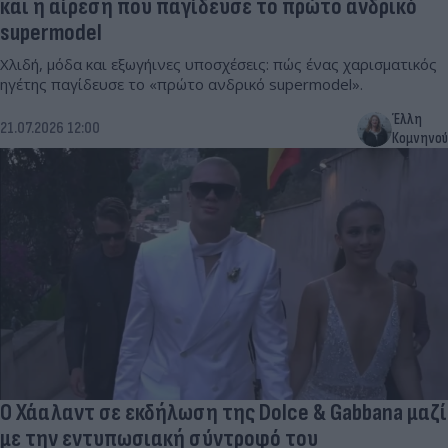
και η αίρεση που παγίδευσε το πρώτο ανδρικό
supermodel
Χλιδή, μόδα και εξωγήινες υποσχέσεις: πώς ένας χαρισματικός
ηγέτης παγίδευσε το «πρώτο ανδρικό supermodel».
Έλλη
21.07.2026 12:00
Κομνηνού
Ο Χάαλαντ σε εκδήλωση της Dolce & Gabbana μαζί
με την εντυπωσιακή σύντροφό του