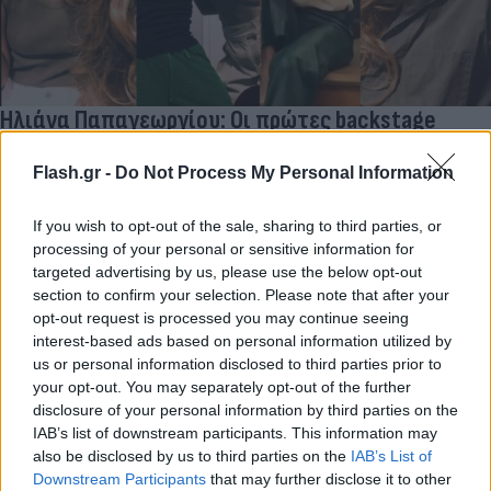
Ηλιάνα Παπαγεωργίου: Οι πρώτες backstage
φωτογραφίες από το GNTM – Τι είπε για τη
Μπέττυ Μαγγίρα
Flash.gr -
Do Not Process My Personal Information
Αντίστροφα μετρά ο χρόνος για την επιστροφή του GNTM, με
If you wish to opt-out of the sale, sharing to third parties, or
την Ηλιάνα Παπαγεωργίου να δημοσιεύει τις πρώτες
processing of your personal or sensitive information for
φωτογραφίες από τα παρασκήνια των γυρισμάτων και να μιλά
targeted advertising by us, please use the below opt-out
για τη νέα προσθήκη της ομάδας, τη Μπέττυ Μαγγίρα.
section to confirm your selection. Please note that after your
Συντακτική
opt-out request is processed you may continue seeing
21.06.2026 12:40
Ομάδα
interest-based ads based on personal information utilized by
Flash.gr
us or personal information disclosed to third parties prior to
your opt-out. You may separately opt-out of the further
disclosure of your personal information by third parties on the
IAB’s list of downstream participants. This information may
also be disclosed by us to third parties on the
IAB’s List of
Downstream Participants
that may further disclose it to other