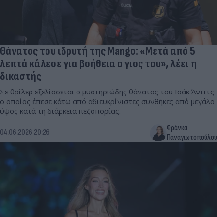
Θάνατος του ιδρυτή της Mango: «Μετά από 5
λεπτά κάλεσε για βοήθεια ο γιος του», λέει η
δικαστής
Σε θρίλερ εξελίσσεται ο μυστηριώδης θάνατος του Ισάκ Άντιτς
ο οποίος έπεσε κάτω από αδιευκρίνιστες συνθήκες από μεγάλο
ύψος κατά τη διάρκεια πεζοπορίας.
Φράνκα
04.06.2026 20:26
Παναγιωτοπούλου