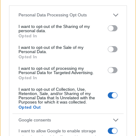
third parties.
Please note that this website/app uses one or more Google
Personal Data Processing Opt Outs
services and may gather and store information including but
not limited to your visit or usage behaviour. You may click to
I want to opt-out of the Sharing of my
personal data.
grant or deny consent to Google and its third-party tags to
Opted In
use your data for below specified purposes in below Google
«Βοήθεια, ο πατέρας μου έπεσε»: Η στιγμή που ο
consent section.
I want to opt-out of the Sale of my
Personal Data.
γιος του ιδρυτή της Mango τηλεφωνεί στο 112
Opted In
Οι κλήσεις που έκανε ο Τζόναθαν Άντικ στο 112, λίγα λεπτά
I want to opt-out of processing my
μετά τη μοιραία πτώση του πατέρα του, Ίσακ Άντικ, σε χαράδρα
Personal Data for Targeted Advertising.
στο Μοντσεράτ, ήρθαν στο φως και μπαίνουν πλέον στο
Opted In
επίκεντρο της δικαστικής διαμάχης.
I want to opt-out of Collection, Use,
Σοφία
Retention, Sale, and/or Sharing of my
15.06.2026 15:37
Personal Data that Is Unrelated with the
Χαραλαμπίδου
Purposes for which it was collected.
Opted Out
Google consents
I want to allow Google to enable storage