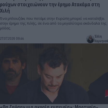
ρούχων στοιχειώνουν την έρημο Ατακάμα στη
Χιλή
Ένα μπλουζάκι που πετάμε στην Ευρώπη μπορεί να καταλήξει
στην έρημο της Χιλής, σε ένα από τα μεγαλύτερα σκάνδαλα της
μόδας.
Έλλη
27.07.2026 09:44
Κομνηνού
«Θα ζούσαν μια ακραία εμπειρία»: Μαρτυρία-