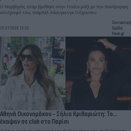
Ο Νορβηγός σταρ βρέθηκε στην Ιταλία μαζί με την πανέμορφη
σύντροφό του, Ισαμπέλ Χάουγκενγκ Γιόχανσεν.
Συντακτική
15.07.2026 15:30
Ομάδα
Flash.gr
Αθηνά Οικονομάκου - Σήλια Κριθαριώτη: Το...
έκαψαν σε club στο Παρίσι
Αμέσως μετά την επιτυχία του fashion show της σχεδιάστριας