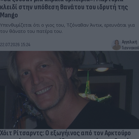
κλειδί στην υπόθεση θανάτου του ιδρυτή της
Mango
Υπενθυμίζεται ότι ο γιος του, Τζόναθαν Άντικ, ερευνάται για
τον θάνατο του πατέρα του.
Αγγελική
22.07.2026 15:24
Γιαννακού
Χόιτ Ρίτσαρντς: Ο εξωγήινος από τον Αρκτούρο