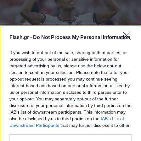
Flash.gr -
Do Not Process My Personal Information
If you wish to opt-out of the sale, sharing to third parties, or
Μουντιάλ 2026: Αγγλία και Αργεντινή «πέταξαν»
processing of your personal or sensitive information for
για τα ημιτελικά και θα «μονομαχήσουν» για τον
targeted advertising by us, please use the below opt-out
τελικό
section to confirm your selection. Please note that after your
opt-out request is processed you may continue seeing
Νορβηγία και Ελβετία έβαλαν «δύσκολα» σε Αγγλία και
interest-based ads based on personal information utilized by
Αργεντινή αλλά «λύγισαν» στην παράταση.
us or personal information disclosed to third parties prior to
your opt-out. You may separately opt-out of the further
Συντακτική
12.07.2026 09:01
Ομάδα
disclosure of your personal information by third parties on the
Flash.gr
IAB’s list of downstream participants. This information may
also be disclosed by us to third parties on the
IAB’s List of
Downstream Participants
that may further disclose it to other
third parties.