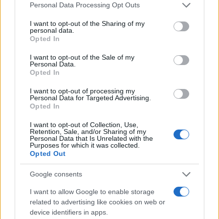
Please note that this website/app uses one or more Google
Personal Data Processing Opt Outs
services and may gather and store information including but
not limited to your visit or usage behaviour. You may click to
I want to opt-out of the Sharing of my
personal data.
grant or deny consent to Google and its third-party tags to
Opted In
use your data for below specified purposes in below Google
consent section.
I want to opt-out of the Sale of my
Personal Data.
Opted In
Τρομερό: Ο Κέιν δεν μπορούσε να κάνει δηλώσεις
I want to opt-out of processing my
Personal Data for Targeted Advertising.
γιατί έκλεισε η φωνή του από τους
Opted In
πανηγυρισμούς
I want to opt-out of Collection, Use,
Η Αγγλία πήρε την επική πρόκριση κόντρα στο Μεξικό με τον
Retention, Sale, and/or Sharing of my
Χάρι Κέιν να μας χαρίζει ΄΄ένα ωραίο στιγμιότυπο.
Personal Data that Is Unrelated with the
Purposes for which it was collected.
Opted Out
Συντακτική
06.07.2026 09:23
Ομάδα
Google consents
Flash.gr
I want to allow Google to enable storage
related to advertising like cookies on web or
device identifiers in apps.