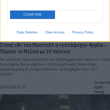
CONFIRM
Data Deletion
Data Access
Privacy Policy
Στους «8» του Μουντιάλ η «επτάψυχη» Αγγλία -
Πέρασε το Μεξικό με 10 παίκτες
Με απόλυτο πρωταγωνιστή τον Μπέλιγχαμ (δύο γκολ) τα «Τρία
Λιοντάρια» θα συνεχίσουν στη διοργάνωση, όπου στην
επόμενη φάση θ' αντιμετωπίσουν τη Νορβηγία στις 12/7
(00:00).
Συντακτική
06.07.2026 07:18
Ομάδα
Flash.gr