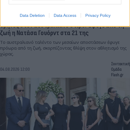
Data Deletion
Data Access
Privacy Policy
Θρήνος στον αυστραλιανό στίβο: Έφυγε από τη
ζωή η Νατάσα Γουόρντ στα 21 της
Το αυστραλιανό ταλέντο των μεσαίων αποστάσεων έφυγε
πρόωρα από τη ζωή, σκορπίζοντας θλίψη στον αθλητισμό της
χώρας.
Συντακτική
04.08.2026 12:00
Ομάδα
Flash.gr