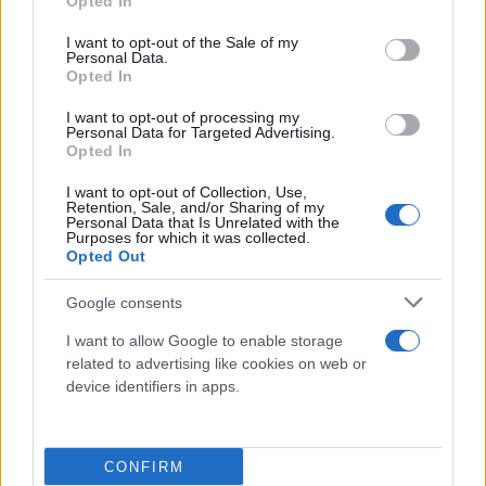
Opted In
use your data for below specified purposes in below Google
consent section.
I want to opt-out of the Sale of my
Personal Data.
Opted In
Μητσοτάκης για Ιωάννη Βαρβιτσιώτη: «Ήταν
πολιτικός φτιαγμένος από σπάνιο μέταλλο μιας
I want to opt-out of processing my
Personal Data for Targeted Advertising.
άλλης εποχής»
Opted In
Στη Μητρόπολη Αθηνών, το τελευταίο αντίο στον Γιάννη
I want to opt-out of Collection, Use,
Βαρβιτσιώτη, με τον πρωθυπουργό να εκφωνεί τον επικήδειο
Retention, Sale, and/or Sharing of my
για το ιστορικό στέλεχος της Νέας Δημοκρατίας.
Personal Data that Is Unrelated with the
Purposes for which it was collected.
Opted Out
Γιάννης
04.08.2026 13:22
Τσούρτης
Google consents
I want to allow Google to enable storage
related to advertising like cookies on web or
device identifiers in apps.
CONFIRM