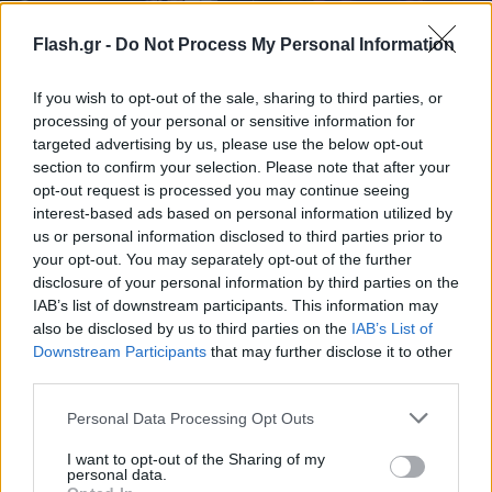
Flash.gr -
Do Not Process My Personal Information
Λάκης Χαλκιάς: Την Πέμπτη η κηδεία δημοσία
If you wish to opt-out of the sale, sharing to third parties, or
δαπάνη στο Α΄ Νεκροταφείο Αθηνών
processing of your personal or sensitive information for
targeted advertising by us, please use the below opt-out
Η εξόδιος ακολουθία θα τελεστεί στις 12:00, ενώ η οικογένεια
section to confirm your selection. Please note that after your
καλεί όσους επιθυμούν να ενισχύσουν την ΕΛΕΠΑΠ αντί
opt-out request is processed you may continue seeing
στεφάνων.
interest-based ads based on personal information utilized by
us or personal information disclosed to third parties prior to
Συντακτική
your opt-out. You may separately opt-out of the further
04.08.2026 16:40
Ομάδα
Flash.gr
disclosure of your personal information by third parties on the
IAB’s list of downstream participants. This information may
also be disclosed by us to third parties on the
IAB’s List of
Downstream Participants
that may further disclose it to other
third parties.
Please note that this website/app uses one or more Google
Personal Data Processing Opt Outs
services and may gather and store information including but
not limited to your visit or usage behaviour. You may click to
I want to opt-out of the Sharing of my
personal data.
grant or deny consent to Google and its third-party tags to