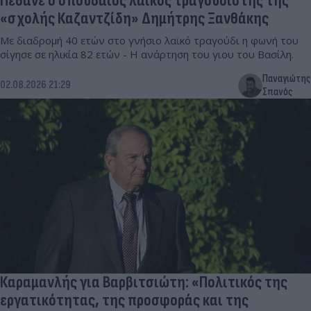
Πέθανε ο σπουδαίος λαϊκός τραγουδιστής της
«σχολής Καζαντζίδη» Δημήτρης Ξανθάκης
Με διαδρομή 40 ετών στο γνήσιο λαϊκό τραγούδι η φωνή του
σίγησε σε ηλικία 82 ετών - Η ανάρτηση του γιου του Βασίλη.
Παναγιώτης
02.08.2026 21:29
Σπανός
Καραμανλής για Βαρβιτσιώτη: «Πολιτικός της
εργατικότητας, της προσφοράς και της