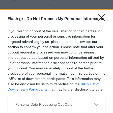
«Συννεφιά» στη Γηραιά Αλβιώνα
Flash.gr -
Do Not Process My Personal Information
Όπως σημειώνει το Reuters, η απροσδόκητη
If you wish to opt-out of the sale, sharing to third parties, or
άνοδος των λιανικών πωλήσεων τον Ιούλιο στο
processing of your personal or sensitive information for
Ηνωμένο Βασίλειο δεν κατάφερε να στηρίξει τη
targeted advertising by us, please use the below opt-out
section to confirm your selection. Please note that after your
στερλίνα, καθώς ο αυξανόμενος πληθωρισμός στη
opt-out request is processed you may continue seeing
Βρετανία και οι κίνδυνοι ύφεσης εξακολουθούν να
interest-based ads based on personal information utilized by
προκαλούν ανησυχία στις αγορές.
us or personal information disclosed to third parties prior to
your opt-out. You may separately opt-out of the further
disclosure of your personal information by third parties on the
IAB’s list of downstream participants. This information may
also be disclosed by us to third parties on the
IAB’s List of
Downstream Participants
that may further disclose it to other
third parties.
Please note that this website/app uses one or more Google
Personal Data Processing Opt Outs
services and may gather and store information including but