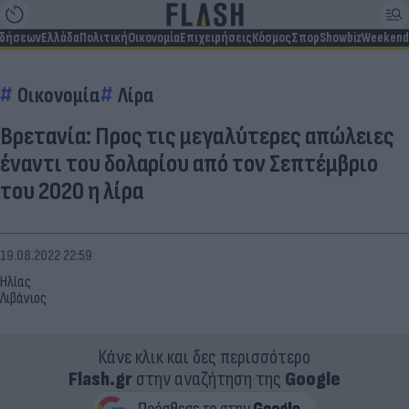
ιδήσεων
Ελλάδα
Πολιτική
Οικονομία
Επιχειρήσεις
Κόσμος
Σπορ
Showbiz
Weekend
Οικονομία
Λίρα
Βρετανία: Προς τις μεγαλύτερες απώλειες
έναντι του δολαρίου από τον Σεπτέμβριο
του 2020 η λίρα
19.08.2022 22:59
Ηλίας
Λιβάνιος
Κάνε κλικ και δες περισσότερο
Flash.gr
στην αναζήτηση της
Google