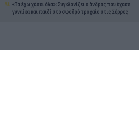
«Τα έχω χάσει όλα»: Συγκλονίζει ο άνδρας που έχασε
γυναίκα και παιδί στο σφοδρό τροχαίο στις Σέρρες