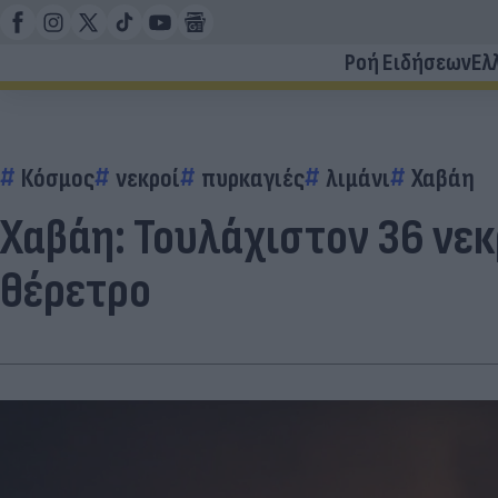
Ροή Ειδήσεων
Ελ
Κόσμος
νεκροί
πυρκαγιές
λιμάνι
Χαβάη
Χαβάη: Τουλάχιστον 36 νεκ
θέρετρο