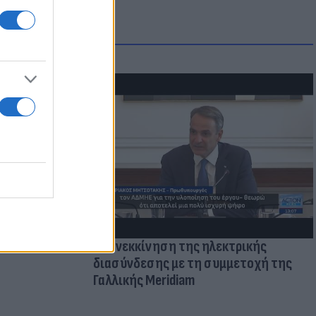
ατί ο
παραίτητος
 παιδιών
Επανεκκίνηση της ηλεκτρικής
διασύνδεσης με τη συμμετοχή της
Γαλλικής Meridiam