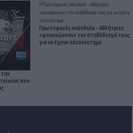
Πρωτοφανές σκάνδαλο - Aθλήτριες
«φουσκώνουν» τον στηθόδεσμό τους
για να έχουν πλεονέκτημα
 την
ατοίκους που
υς