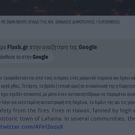
ΜΕ ΕΝΑΝ ΝΕΚΡΟ ΟΠΑΔΟ ΤΗΣ ΑΕΚ. (ΘΑΝΑΣΗΣ ΔΗΜΟΠΟΥΛΟΣ / EUROKINISSI)
ερο
Flash.gr
στην αναζήτηση της
Google
που τροφοδοτούνται από τους ανέμους ενός μακρινού τυφώνα και έχουν 
αργά χθες, Τετάρτη, το βράδυ (τοπική ώρα) σε ανακοίνωσή της η Κομητεία
 έχει σχεδόν αποκοπεί, με μόνο έναν αυτοκινητόδρομο να παραμένει ανοι
όγο για εκτεταμένη καταστροφή στη Λαχέινα, το λιμάνι της και τις γύρ
afety from the fires. Fires in Hawaii, fanned by high
istoric town of Lahaina. In several communities, th
.twitter.com/AFirl2ozuX