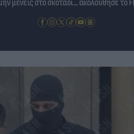
 μην μένεις στο σκοτάδι... ακολούθησε το F