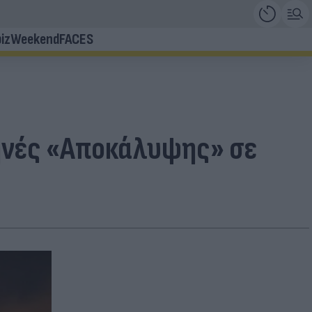
iz
Weekend
FACES
κηνές «Αποκάλυψης» σε