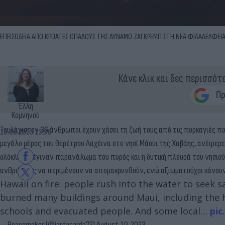
ΕΠΕΙΣΟΔΕΙΑ ΑΠΟ ΚΡΟΑΤΕΣ ΟΠΑΔΟΥΣ ΤΗΣ ΔΥΝΑΜΟ ΖΑΓΚΡΕΜΠ ΣΤΗ ΝΕΑ ΦΙΛΑΔΕΛΦΕΙΑ 
Κάνε κλικ και δες περισσότ
Έλλη
Κομνηνού
Τουλάχιστον 36 άνθρωποι έχουν χάσει τη ζωή τους από τις πυρκαγιές 
10.08.2023 13:08
μεγάλο μέρος του θερέτρου Λαχέινα στο νησί Μάουι της Χαβάης, ανέφερε 
ολόκληρες έγιναν παρανάλωμα του πυρός και η δυτική πλευρά του νησιού
ανθρώπους να περιμένουν να απομακρυνθούν, ενώ αξιωματούχοι κάνουν λ
Hawaii on fire: people rush into the water to seek s
burned many buildings around Maui, including the h
schools and evacuated people. And some local…
pic
— Peacemaker (@jardacarda72)
August 10, 2023