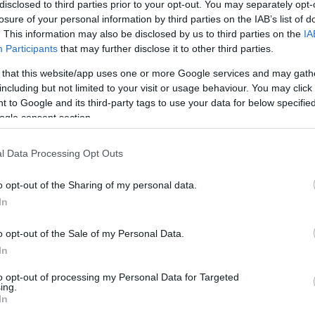
υς ανθρώπους που θέλουν να φύγουν από το νησί, είχε δηλώσει νωρίτερα ο
disclosed to third parties prior to your opt-out. You may separately opt-
losure of your personal information by third parties on the IAB’s list of
. This information may also be disclosed by us to third parties on the
IA
ερο
Flash.gr
στην αναζήτηση της
Google
Participants
that may further disclose it to other third parties.
 that this website/app uses one or more Google services and may gath
including but not limited to your visit or usage behaviour. You may click 
 to Google and its third-party tags to use your data for below specifi
ogle consent section.
l Data Processing Opt Outs
o opt-out of the Sharing of my personal data.
In
o opt-out of the Sale of my Personal Data.
λιμάνι
Χαβάη
In
to opt-out of processing my Personal Data for Targeted
ing.
In