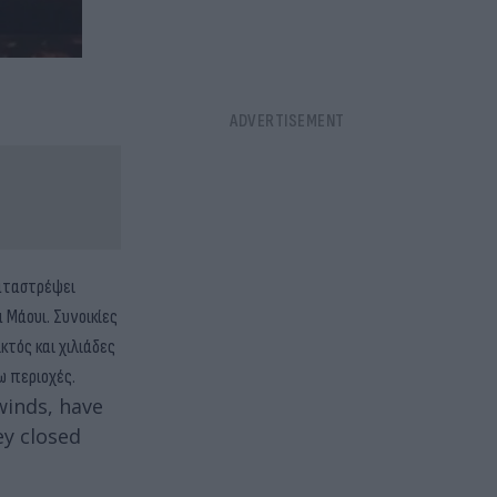
καταστρέψει
 Μάουι. Συνοικίες
κτός και χιλιάδες
ω περιοχές.
 winds, have
ey closed