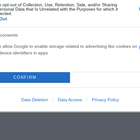
o opt-out of Collection, Use, Retention, Sale, and/or Sharing
ersonal Data that Is Unrelated with the Purposes for which it
lected.
Out
consents
o allow Google to enable storage related to advertising like cookies on
osition για Κωνσταντέλια
evice identifiers in apps.
τ»
Καλοκαιρινές διακοπές: Γι
ελεύθερος χρόνος είναι α
για την ψυχική υγεία των
CONFIRM
Data Deletion
Data Access
Privacy Policy