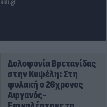
lash.gr
Δολοφονία Βρετανίδας
στην Κυψέλη: Στη
φυλακή ο 26χρονος
Αφγανός-
Επικαλέστηκε το