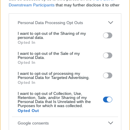
Downstream Participants
that may further disclose it to other
third parties.
Please note that this website/app uses one or more Google
Personal Data Processing Opt Outs
services and may gather and store information including but
not limited to your visit or usage behaviour. You may click to
I want to opt-out of the Sharing of my
personal data.
grant or deny consent to Google and its third-party tags to
Opted In
use your data for below specified purposes in below Google
consent section.
I want to opt-out of the Sale of my
Personal Data.
Opted In
I want to opt-out of processing my
Personal Data for Targeted Advertising.
Opted In
I want to opt-out of Collection, Use,
Retention, Sale, and/or Sharing of my
Personal Data that Is Unrelated with the
Purposes for which it was collected.
Opted Out
Μια δεύτερη καταγγελία κατατέθηκε την Πέμπτη 16
Google consents
Ιουνίου. Σύμφωνα με πηγή με γνώση του φακέλου