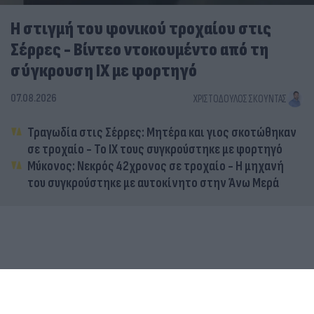
Η στιγμή του φονικού τροχαίου στις
Σέρρες - Βίντεο ντοκουμέντο από τη
σύγκρουση ΙΧ με φορτηγό
07.08.2026
ΧΡΙΣΤΌΔΟΥΛΟΣ ΣΚΟΎΝΤΑΣ
Τραγωδία στις Σέρρες: Μητέρα και γιος σκοτώθηκαν
σε τροχαίο - Το ΙΧ τους συγκρούστηκε με φορτηγό
Μύκονος: Νεκρός 42χρονος σε τροχαίο - Η μηχανή
του συγκρούστηκε με αυτοκίνητο στην Άνω Μερά