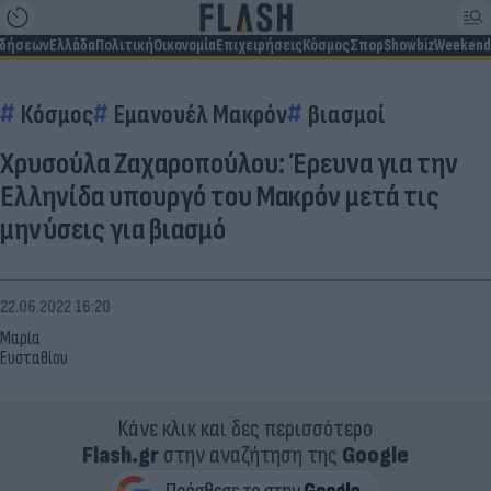
ιδήσεων
Ελλάδα
Πολιτική
Οικονομία
Επιχειρήσεις
Κόσμος
Σπορ
Showbiz
Weekend
Κόσμος
Εμανουέλ Μακρόν
βιασμοί
Χρυσούλα Ζαχαροπούλου: Έρευνα για την
Ελληνίδα υπουργό του Μακρόν μετά τις
μηνύσεις για βιασμό
22.06.2022 16:20
Μαρία
Ευσταθίου
Κάνε κλικ και δες περισσότερο
Flash.gr
στην αναζήτηση της
Google