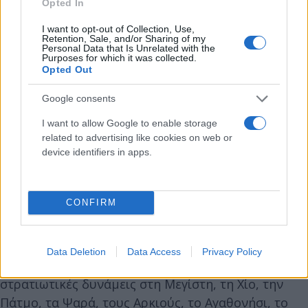
προβάλλοντας τα τουρκικά επιχειρήματα
Opted In
αμφισβήτησης της ελληνικής κυριαρχίας στο
I want to opt-out of Collection, Use,
Αιγαίο.
Retention, Sale, and/or Sharing of my
Personal Data that Is Unrelated with the
Purposes for which it was collected.
Opted Out
Ακόμα αναφέρεται στους στρατιωτικούς
εξοπλισμούς της χώρας μας λέγοντας ότι «η
Google consents
Ελλάδα αποφάσισε τους τελευταίους μήνες να
I want to allow Google to enable storage
ενισχύσει την πολεμική της αεροπορία απέναντι
related to advertising like cookies on web or
στην Τουρκία, παρήγγειλε αεροσκάφη Rafale από
device identifiers in apps.
τη Γαλλία και τα ανέπτυξε στο νησί Λιμένι, λίγες
ώρες μακριά από την Τουρκία. Παρομοίως, στο
CONFIRM
νησί της Σάμου, το πλησιέστερο νησί στην
Τουρκία, εκατοντάδες Έλληνες στρατιώτες είναι
τοποθετημένοι σε 4 βάσεις. Υπάρχουν επίσης
Data Deletion
Data Access
Privacy Policy
συστήματα που ανήκουν στις ελληνικές
στρατιωτικές δυνάμεις στη Μεγίστη, τη Χίο, την
Πάτμο, τα Ψαρά, τους Αρκιούς, το Αγαθονήσι, το