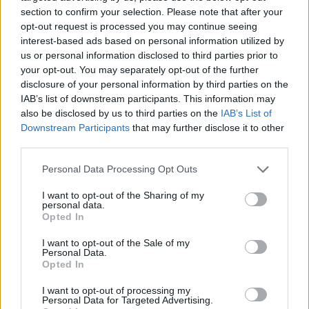
section to confirm your selection. Please note that after your
opt-out request is processed you may continue seeing
interest-based ads based on personal information utilized by
us or personal information disclosed to third parties prior to
your opt-out. You may separately opt-out of the further
disclosure of your personal information by third parties on the
IAB’s list of downstream participants. This information may
«Το πρόβλημα των νησιών μεταξύ των δύο χωρών
also be disclosed by us to third parties on the
IAB’s List of
πηγάζει από την επιθυμία της Ελλάδας να έχει υπό
Downstream Participants
that may further disclose it to other
την κατοχή της όλα τα νησιά, τις νησίδες και τις
third parties.
βραχονησίδες που βρίσκονται σε απόσταση τριών
Please note that this website/app uses one or more Google
Personal Data Processing Opt Outs
ναυτικών μιλίων από τις ακτές της Ανατολίας, κατά
services and may gather and store information including but
not limited to your visit or usage behaviour. You may click to
I want to opt-out of the Sharing of my
παράβαση των κανόνων του διεθνούς δικαίου.
personal data.
grant or deny consent to Google and its third-party tags to
Εξαιτίας της διαφοράς περί EGEAYDAAK, δεν έχει
Opted In
use your data for below specified purposes in below Google
επιτευχθεί λύση σε θέματα όπως ο διαμοιρασμός
consent section.
I want to opt-out of the Sale of my
των περιοχών θαλάσσιας και εναέριας
Personal Data.
Opted In
δικαιοδοσίας στο Αιγαίο, η υφαλοκρηπίδα και τα
θέματα εναέριου χώρου», σημειώνει η εφημερίδα
I want to opt-out of processing my
Personal Data for Targeted Advertising.