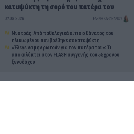
καταψύκτη τη σορό του πατέρα του
07.08.2026
ΕΛΈΝΗ ΚΑΡΑΘΆΝΟΥ
Μυστράς: Από παθολογικά αίτια ο θάνατος του
ηλικιωμένου που βρέθηκε σε καταψύκτη
«Έλεγε να μην ρωτούν για τον πατέρα του»: Τι
αποκαλύπτει στον FLASH συγγενής του 55χρονου
ξενοδόχου