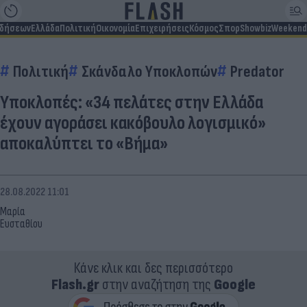
ιδήσεων
Ελλάδα
Πολιτική
Οικονομία
Επιχειρήσεις
Κόσμος
Σπορ
Showbiz
Weekend
Πολιτική
Σκάνδαλο Υποκλοπών
Predator
Υποκλοπές: «34 πελάτες στην Ελλάδα
έχουν αγοράσει κακόβουλο λογισμικό»
αποκαλύπτει το «Βήμα»
28.08.2022 11:01
Μαρία
Ευσταθίου
Κάνε κλικ και δες περισσότερο
Flash.gr
στην αναζήτηση της
Google