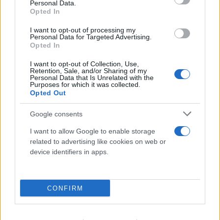
Personal Data.
Opted In
I want to opt-out of processing my
Personal Data for Targeted Advertising.
Opted In
I want to opt-out of Collection, Use,
Retention, Sale, and/or Sharing of my
Personal Data that Is Unrelated with the
Purposes for which it was collected.
Opted Out
Google consents
I want to allow Google to enable storage
related to advertising like cookies on web or
Νέα σύλληψη μέλους της εγκληματικής
device identifiers in apps.
ομάδας του «Έντικ»: Χειροπέδες σε
49χρονο στο Παλαιό Φάληρο
CONFIRM
08.08.2026