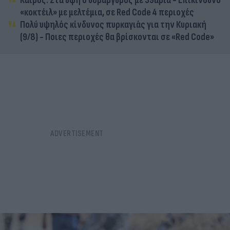
Καιρός: Στα ύψη ο υδράργυρος με 39άρια - Επικίνδυνο
«κοκτέιλ» με μελτέμια, σε Red Code 4 περιοχές
Πολύ υψηλός κίνδυνος πυρκαγιάς για την Κυριακή
(9/8) - Ποιες περιοχές θα βρίσκονται σε «Red Code»