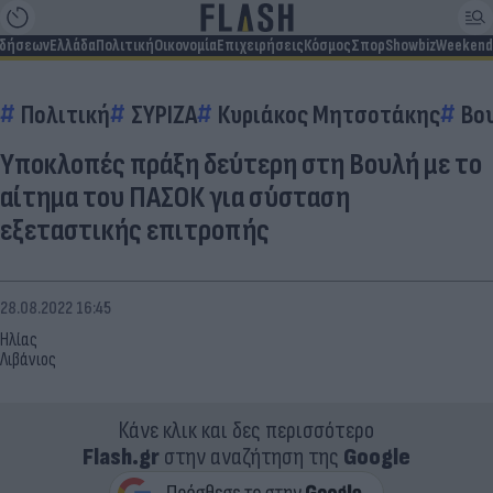
ιδήσεων
Ελλάδα
Πολιτική
Οικονομία
Επιχειρήσεις
Κόσμος
Σπορ
Showbiz
Weekend
Πολιτική
ΣΥΡΙΖΑ
Κυριάκος Μητσοτάκης
Βο
Υποκλοπές πράξη δεύτερη στη Βουλή με το
αίτημα του ΠΑΣΟΚ για σύσταση
εξεταστικής επιτροπής
28.08.2022 16:45
Ηλίας
Λιβάνιος
Κάνε κλικ και δες περισσότερο
Flash.gr
στην αναζήτηση της
Google