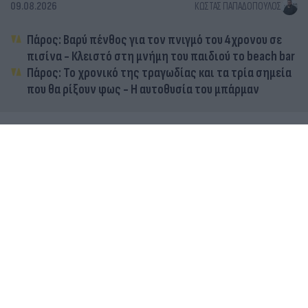
09.08.2026
ΚΏΣΤΑΣ ΠΑΠΑΔΌΠΟΥΛΟΣ
Πάρος: Βαρύ πένθος για τον πνιγμό του 4χρονου σε
πισίνα - Κλειστό στη μνήμη του παιδιού το beach bar
Πάρος: Το χρονικό της τραγωδίας και τα τρία σημεία
που θα ρίξουν φως - Η αυτοθυσία του μπάρμαν