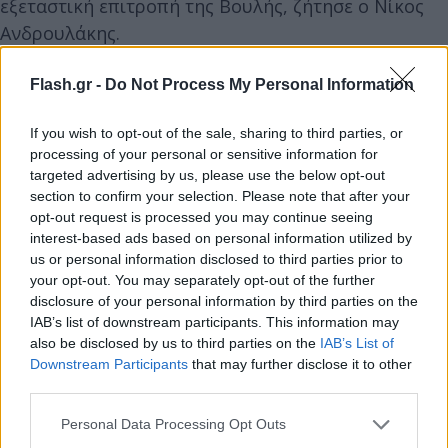
εξεταστική επιτροπή της Βουλής, ζήτησε ο Νίκος
Ανδρουλάκης.
Flash.gr -
Do Not Process My Personal Information
Απέναντι στην κυβέρνηση και τα υπόλοιπα
κόμματα της αντιπολίτευσης
If you wish to opt-out of the sale, sharing to third parties, or
processing of your personal or sensitive information for
targeted advertising by us, please use the below opt-out
Κάνοντας την αποτίμηση της συζήτησης στη Βουλή
section to confirm your selection. Please note that after your
την Παρασκευή, το μέλος της Κεντρικής Επιτροπής
opt-out request is processed you may continue seeing
του ΚΚΕ και κοινοβουλευτικός του εκπρόσωπος
interest-based ads based on personal information utilized by
us or personal information disclosed to third parties prior to
Νίκος Καραθανασόπουλος υποστήριξε μιλώντας
your opt-out. You may separately opt-out of the further
στον REAL FM ότι: “ο κ. πρωθυπουργός προσπάθησε
disclosure of your personal information by third parties on the
ανεπιτυχώς να διασκεδάσει τις σοβαρές ευθύνες
IAB’s list of downstream participants. This information may
also be disclosed by us to third parties on the
IAB’s List of
που έχει για τις υποκλοπές. Η συγγνώμη του ήταν
Downstream Participants
that may further disclose it to other
υποκριτική, γιατί υπερασπίστηκε με κάθε τρόπο το
third parties.
απαράδεκτο και αντιδραστικό θεσμικό πλαίσιο, το
Please note that this website/app uses one or more Google
Personal Data Processing Opt Outs
οποίο δίνει τη δυνατότητα να παρακολουθούνται
services and may gather and store information including but