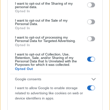
όλοι”.
not limited to your visit or usage behaviour. You may click to
I want to opt-out of the Sharing of my
personal data.
grant or deny consent to Google and its third-party tags to
Opted In
use your data for below specified purposes in below Google
consent section.
I want to opt-out of the Sale of my
Personal Data.
Opted In
“Κουρελιάσατε το Σύνταγμα και ό,τι απέμεινε από
την αστική κοινουβουλευτική δημοκρατία και αυτό
I want to opt-out of processing my
Personal Data for Targeted Advertising.
θα το πληρώσετε” υπογράμμισε στη χθεσινή
Opted In
συζήτηση στη Βουλή ο Γραμματέας του ΜέΡΑ 25
I want to opt-out of Collection, Use,
Γιάνης Βαρουφάκης.
Retention, Sale, and/or Sharing of my
Personal Data that Is Unrelated with the
Purposes for which it was collected.
Opted Out
Google consents
Το θέμα των παρακολουθήσεων κυριάρχησε στη
I want to allow Google to enable storage
δημόσια συζήτηση με τους εκπροσώπους των
related to advertising like cookies on web or
device identifiers in apps.
κομμάτων να διασταυρώνουν τα ξίφη τους.