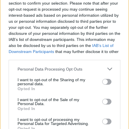
συμμόρφωσης προς την υποχρεωτικότητα
section to confirm your selection. Please note that after your
opt-out request is processed you may continue seeing
μέσω ηλεκτρονικών διασταυρώσεων
interest-based ads based on personal information utilized by
us or personal information disclosed to third parties prior to
your opt-out. You may separately opt-out of the further
1. Για την επίτευξη του σκοπού του ελέγχου της
disclosure of your personal information by third parties on the
συμμόρφωσης προς την υποχρεωτικότητα του
IAB’s list of downstream participants. This information may
εμβολιασμού, μπορούν να πραγματοποιούνται
also be disclosed by us to third parties on the
IAB’s List of
Downstream Participants
that may further disclose it to other
ηλεκτρονικές διασταυρώσεις με τις αντίστοιχες
third parties.
εγγραφές στα μητρώα και πληροφοριακά
Please note that this website/app uses one or more Google
συστήματα του δημοσίου τομέα.
Personal Data Processing Opt Outs
services and may gather and store information including but
not limited to your visit or usage behaviour. You may click to
I want to opt-out of the Sharing of my
personal data.
2. Το πληροφοριακό σύστημα του «Μητρώου
grant or deny consent to Google and its third-party tags to
Opted In
use your data for below specified purposes in below Google
Ανθρώπινου Δυναμικού Ελληνικού Δημοσίου» ή το
consent section.
I want to opt-out of the Sale of my
Πληροφοριακό Σύστημα ΕΡΓΑΝΗ του Υπουργείου
Personal Data.
Opted In
Εργασίας και Κοινωνικών Υποθέσεων δύνανται να
διαλειτουργούν για τον σκοπό αυτό με το «Εθνικό
I want to opt-out of processing my
Personal Data for Targeted Advertising.
Μητρώο Εμβολιασμών κατά του κορονοϊού COVID-
Opted In