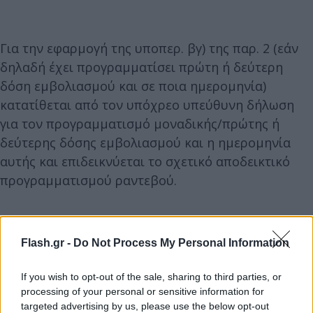
Για την εφαρμογή της υποπερ. βγ) της παρ. 2 (εάν
δηλαδή έχει προγραμματίσει πρώτη ή δεύτερη
δόση εμβολιασμού και σε ποια ημερομηνία)
κατατίθεται από τον υπόχρεο υπεύθυνη δήλωση
για τον προγραμματισμό μοναδικής/πρώτης ή
δεύτερης δόσης εμβολιασμού και η ημερομηνία
αυτής και επιδεικνύεται το σχετικό αποδεικτικό
προγραμματισμού ραντεβού.
Η κατά τα ανωτέρω δήλωση υπέχει θέση
υπεύθυνης δήλωσης και επισύρει τις νόμιμες
Flash.gr -
Do Not Process My Personal Information
κυρώσεις σε περίπτωση ψευδούς δήλωσης.
If you wish to opt-out of the sale, sharing to third parties, or
processing of your personal or sensitive information for
Άρθρο 3 της απόφασης – Διαδικασίες ελέγχου
targeted advertising by us, please use the below opt-out