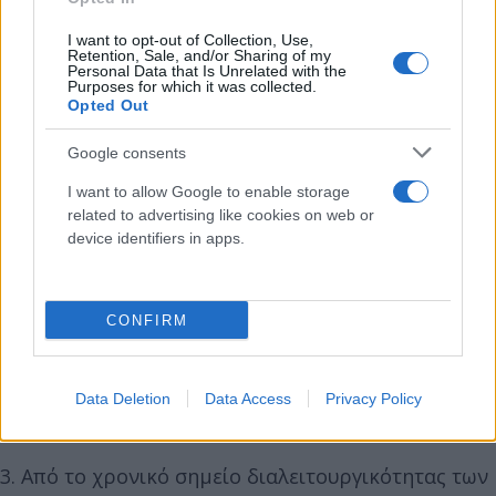
19», το «Εθνικό Μητρώο Ασθενών από COVID-19»,
I want to opt-out of Collection, Use,
με το σύστημα Προτεραιοποίησης Εμβολιαζομένων
Retention, Sale, and/or Sharing of my
Personal Data that Is Unrelated with the
κατά του κορονοϊού COVID-19, καθώς και με το
Purposes for which it was collected.
Σύστημα προγραμματισμού συνεδριών
Opted Out
εμβολιασμού κατά του κορονοϊού COVID-19,
Google consents
προκει-μένου να υποβάλλονται, μέσω της
εφαρμογής του Μητρώου Ανθρώπινου Δυναμικού
I want to allow Google to enable storage
related to advertising like cookies on web or
Ελληνικού Δημοσίου ή του Πληροφοριακού
device identifiers in apps.
Συστήματος ΕΡΓΑΝΗ, οι υπόχρεοι εμβολιασμού
των φορέων και να λαμβάνεται απόκριση ως προς
την κατάσταση του εμβολιασμού τους ή τυχόν
CONFIRM
νόσησής τους.
Data Deletion
Data Access
Privacy Policy
3. Από το χρονικό σημείο διαλειτουργικότητας των