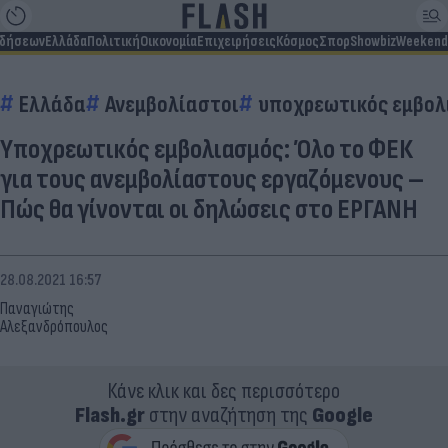
ιδήσεων
Ελλάδα
Πολιτική
Οικονομία
Επιχειρήσεις
Κόσμος
Σπορ
Showbiz
Weekend
Ελλάδα
Ανεμβολίαστοι
υποχρεωτικός εμβολ
Υποχρεωτικός εμβολιασμός: Όλο το ΦΕΚ
για τους ανεμβολίαστους εργαζόμενους –
Πώς θα γίνονται οι δηλώσεις στο ΕΡΓΑΝΗ
28.08.2021 16:57
Παναγιώτης
Αλεξανδρόπουλος
Κάνε κλικ και δες περισσότερο
Flash.gr
στην αναζήτηση της
Google