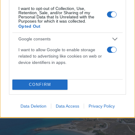
I want to opt-out of Collection, Use,
Retention, Sale, and/or Sharing of my
Personal Data that Is Unrelated with the
Purposes for which it was collected.
Opted Out
Google consents
I want to allow Google to enable storage
related to advertising like cookies on web or
device identifiers in apps.
Αυτό είναι το ΦΕΚ για τους γιατρούς του ΕΣΥ - Θα
μπορούν να ασκούν ιδιωτικό έργο
CONFIRM
Στο πλαίσιο στελέχωσης του ΕΣΥ, το ΦΕΚ επιτρέπει στους
γιατρούς του να ασκούν και ιδιωτικά το επάγγελμα.
Βασιλική
20.07.2024 16:48
Data Deletion
Data Access
Privacy Policy
Αγγουρίδη