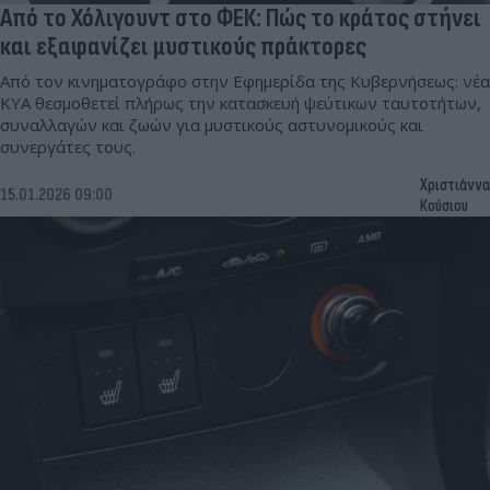
Από το Χόλιγουντ στο ΦΕΚ: Πώς το κράτος στήνει
και εξαφανίζει μυστικούς πράκτορες
Από τον κινηματογράφο στην Εφημερίδα της Κυβερνήσεως: νέα
ΚΥΑ θεσμοθετεί πλήρως την κατασκευή ψεύτικων ταυτοτήτων,
συναλλαγών και ζωών για μυστικούς αστυνομικούς και
συνεργάτες τους.
Χριστιάννα
15.01.2026 09:00
Κούσιου