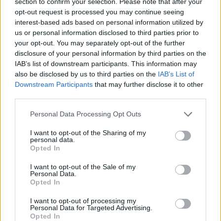
section to confirm your selection. Please note that after your
opt-out request is processed you may continue seeing
interest-based ads based on personal information utilized by
us or personal information disclosed to third parties prior to
your opt-out. You may separately opt-out of the further
disclosure of your personal information by third parties on the
IAB’s list of downstream participants. This information may
also be disclosed by us to third parties on the
IAB’s List of
Downstream Participants
that may further disclose it to other
third parties.
Please note that this website/app uses one or more Google
Personal Data Processing Opt Outs
Απουσίες σε Γυμνάσια και Λύκεια: Ποιες είναι
services and may gather and store information including but
δικαιολογημένες, τι αναφέρει η υπουργική
not limited to your visit or usage behaviour. You may click to
I want to opt-out of the Sharing of my
personal data.
grant or deny consent to Google and its third-party tags to
απόφαση
Opted In
use your data for below specified purposes in below Google
Δείτε αναλυτικά τι ισχύει και τι αναγράφεται στο ΦΕΚ για τις
consent section.
I want to opt-out of the Sale of my
περιπτώσεις απουσίας των μαθητών από το σχολείο.
Personal Data.
Opted In
Χρήστος
11.09.2024 20:03
Τέλιος
I want to opt-out of processing my
Personal Data for Targeted Advertising.
Opted In