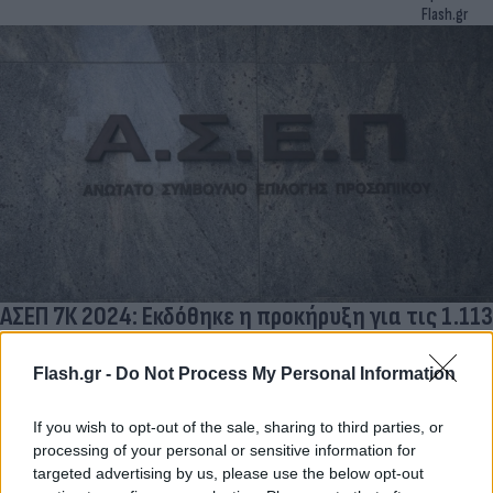
Flash.gr
ΑΣΕΠ 7Κ 2024: Εκδόθηκε η προκήρυξη για τις 1.113
μόνιμες προσλήψεις στο Δημόσιο - Δείτε τα ΦΕΚ
Flash.gr -
Do Not Process My Personal Information
Τα ΦΕΚ της προκήρυξης έχουν καταχωριστεί στην ιστοσελίδα
του ΑΣΕΠ και διατίθενται δωρεάν από το Εθνικό Τυπογραφείο.
If you wish to opt-out of the sale, sharing to third parties, or
Χρήστος
31.10.2024 17:12
processing of your personal or sensitive information for
Τέλιος
targeted advertising by us, please use the below opt-out