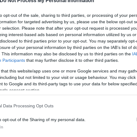
Do Not Process My Personal Information
to opt-out of the sale, sharing to third parties, or processing of your per
formation for targeted advertising by us, please use the below opt-out s
r selection. Please note that after your opt-out request is processed y
svuitton)
eing interest-based ads based on personal information utilized by us or
disclosed to third parties prior to your opt-out. You may separately opt-
losure of your personal information by third parties on the IAB’s list of
. This information may also be disclosed by us to third parties on the
IA
 με φράντζα - η 28χρονη ηθοποιός ποζάρει με μπικί
Participants
that may further disclose it to other third parties.
ίζει με τεράστια κεράσια, δείχνοντας να απολαμβάν
 that this website/app uses one or more Google services and may gath
το συγκεκριμένο μοτίβο μοιάζει οικείο γιατί λανσα
including but not limited to your visit or usage behaviour. You may click 
ό τις γυναίκες όλου του πλανήτη.
 to Google and its third-party tags to use your data for below specifi
ogle consent section.
l Data Processing Opt Outs
o opt-out of the Sharing of my personal data.
In