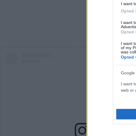
I want t
Opted 
I want 
Advertis
Opted 
I want t
of my P
was col
Opted 
Google 
I want t
web or d