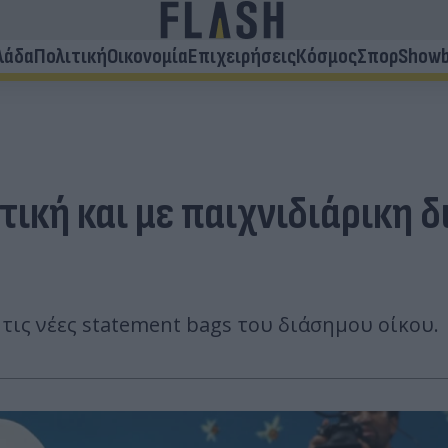
λάδα
Πολιτική
Οικονομία
Επιχειρήσεις
Κόσμος
Σπορ
Showb
ική και με παιχνιδιάρικη 
 τις νέες statement bags του διάσημου οίκου.