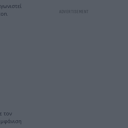
αγωνιστεί
ton.
ε τον
 εμφάνιση