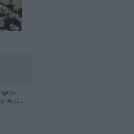
 τρίτο
ην House