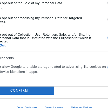
o opt-out of the Sale of my Personal Data.
In
to opt-out of processing my Personal Data for Targeted
ing.
In
o opt-out of Collection, Use, Retention, Sale, and/or Sharing
ersonal Data that Is Unrelated with the Purposes for which it
lected.
Out
consents
o allow Google to enable storage related to advertising like cookies on
evice identifiers in apps.
CONFIRM
Data Deletion
Data Access
Privacy Policy