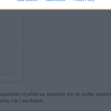
svuitton)
ιμοποιεί τη μόδα ως εργαλείο για να νιώθει μεγαλ
ίστας της Law Roach.