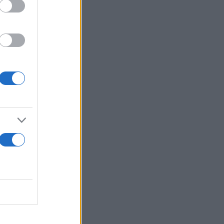
τη βάναυση
οποθέτηση
γριο ζώο.
το ζώο να