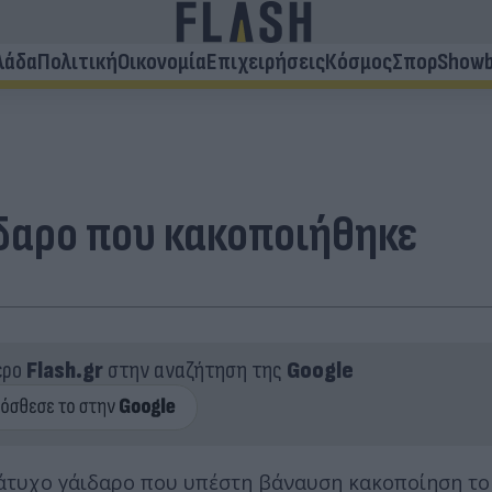
λάδα
Πολιτική
Οικονομία
Επιχειρήσεις
Κόσμος
Σπορ
Showb
ιδαρο που κακοποιήθηκε
ερο
Flash.gr
στην αναζήτηση της
Google
ν άτυχο γάιδαρο που υπέστη βάναυση κακοποίηση το