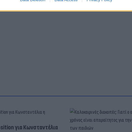
osition για Κωνσταντέλια