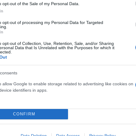
o opt-out of the Sale of my Personal Data.
In
εισαγγελέα, ο αντιδήμαρχος που κατηγορείται για 
to opt-out of processing my Personal Data for Targeted
ος με περιοριστικούς όρους.
ing.
In
o opt-out of Collection, Use, Retention, Sale, and/or Sharing
ήμου, επέμεινε για ακόμα μία φορά στην αρχική τ
ersonal Data that Is Unrelated with the Purposes for which it
οηγουμένως είχε δεχθεί επίθεση από λύκο ή άλλο ά
lected.
Out
ν καρότσα και στην συνέχεια έπεσε, με αποτέλεσμα 
consents
o allow Google to enable storage related to advertising like cookies on
evice identifiers in apps.
ερο
Flash.gr
στην αναζήτηση της
Google
CONFIRM
Data Deletion
Data Access
Privacy Policy