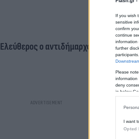
Flash.gr -
If you wish 
sensitive in
confirm you
continue se
information 
Ελεύθερος ο αντιδήμαρχος που κατηγορ
further disc
participants
Downstream 
Please note
information 
deny consent
in below Go
Persona
I want t
Opted 