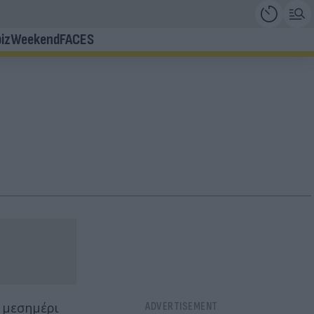
iz
Weekend
FACES
 μεσημέρι