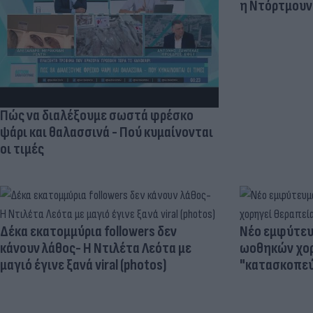
η Ντόρτμουν
Πώς να διαλέξουμε σωστά φρέσκο
ψάρι και θαλασσινά - Πού κυμαίνονται
οι τιμές
Δέκα εκατομμύρια followers δεν
Νέο εμφύτευμ
κάνουν λάθος- Η Ντιλέτα Λεότα με
ωοθηκών χορ
μαγιό έγινε ξανά viral (photos)
"κατασκοπεύ