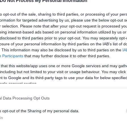
Do Not Process My Personal Information
to opt-out of the sale, sharing to third parties, or processing of your per
formation for targeted advertising by us, please use the below opt-out s
r selection. Please note that after your opt-out request is processed y
eing interest-based ads based on personal information utilized by us or
disclosed to third parties prior to your opt-out. You may separately opt-
είται για τον βασανισμό του ζώου
losure of your personal information by third parties on the IAB’s list of
. This information may also be disclosed by us to third parties on the
IA
Participants
that may further disclose it to other third parties.
 that this website/app uses one or more Google services and may gath
including but not limited to your visit or usage behaviour. You may click 
 to Google and its third-party tags to use your data for below specifi
ogle consent section.
l Data Processing Opt Outs
o opt-out of the Sharing of my personal data.
In