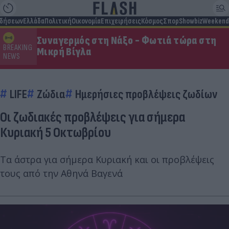
ιδήσεων
Ελλάδα
Πολιτική
Οικονομία
Επιχειρήσεις
Κόσμος
Σπορ
Showbiz
Weekend
Συναγερμός στη Νάξο - Φωτιά τώρα στη
BREAKING
Μικρή Βίγλα
NEWS
LIFE
Ζώδια
Ημερήσιες προβλέψεις ζωδίων
Οι ζωδιακές προβλέψεις για σήμερα
Κυριακή 5 Οκτωβρίου
Τα άστρα για σήμερα Κυριακή και οι προβλέψεις
τους από την Αθηνά Βαγενά