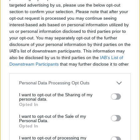
Η Αστρολογική Συμβουλή της Ημέρας:
targeted advertising by us, please use the below opt-out
section to confirm your selection. Please note that after your
Εμπιστεύσου την καλοσύνη και τη θετική ενέργεια
opt-out request is processed you may continue seeing
γύρω σου· σήμερα η αγάπη μπορεί να σε
interest-based ads based on personal information utilized by
καθοδηγήσει σωστά.
us or personal information disclosed to third parties prior to
your opt-out. You may separately opt-out of the further
disclosure of your personal information by third parties on the
Λέων – «Συναισθήματα σε έξαρση»
IAB’s list of downstream participants. This information may
also be disclosed by us to third parties on the
IAB’s List of
Η αντίθεση Σελήνης–Αφροδίτης σήμερα Κυριακή,
Downstream Participants
that may further disclose it to other
σε φέρνει σε αναστάτωση για οικονομικά θέματα ή
third parties.
για ζητήματα που σχετίζονται με μία
Please note that this website/app uses one or more Google
Personal Data Processing Opt Outs
συναισθηματική σχέση του χτες Μπορεί να νιώσεις
services and may gather and store information including but
not limited to your visit or usage behaviour. You may click to
I want to opt-out of the Sharing of my
ότι οι απαιτήσεις των άλλων σε πιέζουν ή ότι δεν
personal data.
grant or deny consent to Google and its third-party tags to
υπάρχει η ισορροπία που χρειάζεσαι. Μην
Opted In
use your data for below specified purposes in below Google
παρασυρθείς σε υπερβολικές αντιδράσεις. Το
consent section.
I want to opt-out of the Sale of my
Personal Data.
τρίγωνο Σελήνης–Δία σε βοηθά να βρεις πιο
Opted In
αισιόδοξη ματιά, ειδικά μέσα από οικογενειακές
I want to opt-out of processing my
επαφές ή ένα ευχάριστο νέο. Η μέρα μπορεί να