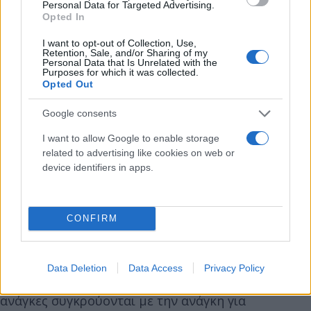
Personal Data for Targeted Advertising.
ξεκινά απαιτητικά, αλλά έχει τη δυνατότητα να σου
Opted In
χαρίσει χαμόγελα αν δείξεις υπομονή.
I want to opt-out of Collection, Use,
Retention, Sale, and/or Sharing of my
Personal Data that Is Unrelated with the
Purposes for which it was collected.
Η Αστρολογική Συμβουλή της Ημέρας:
Opted Out
Διαχειρίσου με ψυχραιμία τα οικονομικά και
συναισθηματικά ζητήματα· η ελπίδα έρχεται μέσα
Google consents
από στήριξη αγαπημένων.
I want to allow Google to enable storage
related to advertising like cookies on web or
device identifiers in apps.
Παρθένος – «Σχέσεις σε ανάλυση»
Σήμερα Κυριακή, με τη Σελήνη απέναντί σου στους
CONFIRM
Ιχθύες σε αντίθεση με την Αφροδίτη από το ζώδιό
σου, οι σχέσεις μπαίνουν στο μικροσκόπιο. Μπορεί
να προκύψουν παρεξηγήσεις με σύντροφο ή
Data Deletion
Data Access
Privacy Policy
συνεργάτες, καθώς οι συναισθηματικές σου
ανάγκες συγκρούονται με την ανάγκη για