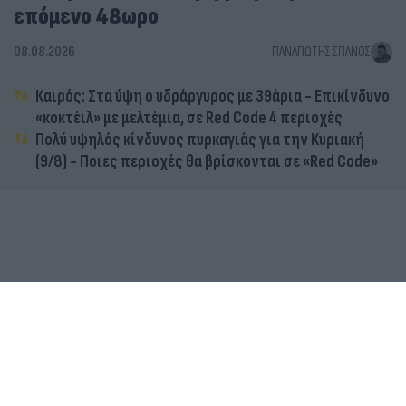
επόμενο 48ωρο
08.08.2026
ΠΑΝΑΓΙΏΤΗΣ ΣΠΑΝΌΣ
Καιρός: Στα ύψη ο υδράργυρος με 39άρια - Επικίνδυνο
«κοκτέιλ» με μελτέμια, σε Red Code 4 περιοχές
Πολύ υψηλός κίνδυνος πυρκαγιάς για την Κυριακή
(9/8) - Ποιες περιοχές θα βρίσκονται σε «Red Code»