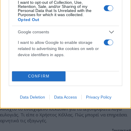
13.10.2025 09:15
I want to opt-out of Collection, Use,
Κούσιου
Retention, Sale, and/or Sharing of my
Personal Data that Is Unrelated with the
Purposes for which it was collected.
Opted Out
Google consents
I want to allow Google to enable storage
related to advertising like cookies on web or
device identifiers in apps.
CONFIRM
Κίνδυνος-σοκ για τη φέτα: Το «λουκέτο» που
έρχεται και η απειλή να χάσει η Ελλάδα Αμερική,
Data Deletion
Data Access
Privacy Policy
Βρετανία
Ανοιχτό το ενδεχόμενο lockdown για τα αιγοπρόβατα λόγω
ευλογιάς. Τι είπε ο Χρήστος Κέλλας. Πώς μπορεί να επηρεάσει
αρνητικά τις εξαγωγές.
Συντακτική