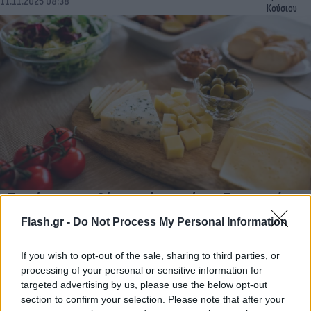
11.11.2025 08:38
Κούσιου
«Τυριά πιο ακριβά κι από το κρέας» Ξεπερνούν
ακόμα και το κατώτατο ημερομίσθιο των 39,30
Flash.gr -
Do Not Process My Personal Information
ευρώ
If you wish to opt-out of the sale, sharing to third parties, or
Κίνδυνος να καταστεί είδος πολυτελείας το τυρί, για την
ελληνική οικογένεια που συνηθίζει να το σερβίρει εδώ και
processing of your personal or sensitive information for
δεκαετίες σε περίοπτη θέση, στο οικογενειακό τραπέζι…
targeted advertising by us, please use the below opt-out
section to confirm your selection. Please note that after your
Αθανασία