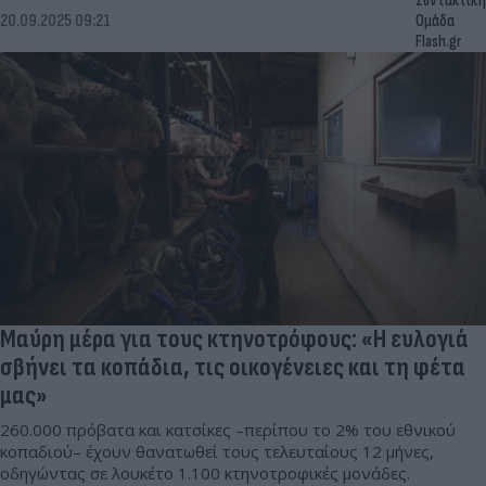
Συντακτική
20.09.2025 09:21
Ομάδα
Flash.gr
Μαύρη μέρα για τους κτηνοτρόφους: «Η ευλογιά
σβήνει τα κοπάδια, τις οικογένειες και τη φέτα
μας»
260.000 πρόβατα και κατσίκες –περίπου το 2% του εθνικού
κοπαδιού– έχουν θανατωθεί τους τελευταίους 12 μήνες,
οδηγώντας σε λουκέτο 1.100 κτηνοτροφικές μονάδες.