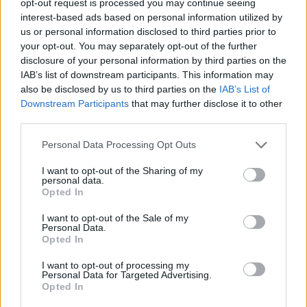
opt-out request is processed you may continue seeing
21.10.2025 09:00
Ανεζάκη
interest-based ads based on personal information utilized by
us or personal information disclosed to third parties prior to
your opt-out. You may separately opt-out of the further
disclosure of your personal information by third parties on the
IAB’s list of downstream participants. This information may
also be disclosed by us to third parties on the
IAB’s List of
Downstream Participants
that may further disclose it to other
third parties.
Please note that this website/app uses one or more Google
Personal Data Processing Opt Outs
services and may gather and store information including but
not limited to your visit or usage behaviour. You may click to
I want to opt-out of the Sharing of my
personal data.
grant or deny consent to Google and its third-party tags to
Opted In
Φέτα ή «λευκό τυρί»; Έτσι θα ξεχωρίσεις το
use your data for below specified purposes in below Google
αυθεντικό ελληνικό προϊόν από τις απομιμήσεις
consent section.
I want to opt-out of the Sale of my
Personal Data.
Η φέτα παράγεται αποκλειστικά στην Ελλάδα, από πρόβειο
Opted In
γάλα ή μείγμα πρόβειου με έως 30% κατσικίσιο, ενώ το λευκό
τυρί μπορεί να παραχθεί οπουδήποτε στον κόσμο, συνήθως
I want to opt-out of processing my
Personal Data for Targeted Advertising.
από αγελαδινό γάλα. Δεν είναι προϊόν Π.Ο.Π.
Opted In
Χριστιάννα