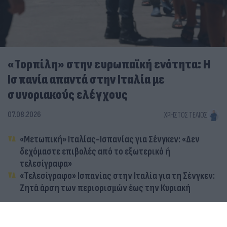
«Τορπίλη» στην ευρωπαϊκή ενότητα: Η
Ισπανία απαντά στην Ιταλία με
συνοριακούς ελέγχους
07.08.2026
ΧΡΉΣΤΟΣ ΤΈΛΙΟΣ
«Μετωπική» Ιταλίας-Ισπανίας για Σένγκεν: «Δεν
δεχόμαστε επιβολές από το εξωτερικό ή
τελεσίγραφα»
«Τελεσίγραφο» Ισπανίας στην Ιταλία για τη Σένγκεν:
Ζητά άρση των περιορισμών έως την Κυριακή