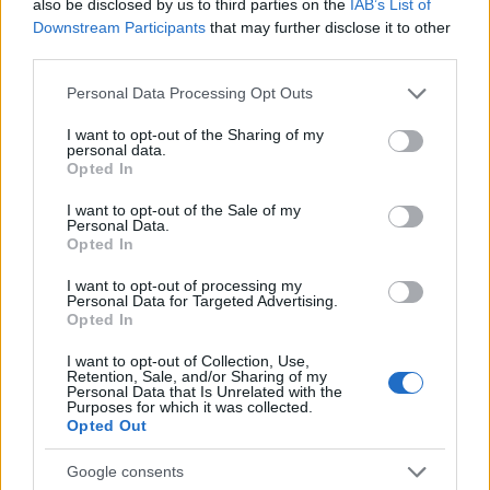
also be disclosed by us to third parties on the
IAB’s List of
Downstream Participants
that may further disclose it to other
third parties.
Please note that this website/app uses one or more Google
Personal Data Processing Opt Outs
services and may gather and store information including but
not limited to your visit or usage behaviour. You may click to
I want to opt-out of the Sharing of my
personal data.
grant or deny consent to Google and its third-party tags to
Opted In
use your data for below specified purposes in below Google
consent section.
I want to opt-out of the Sale of my
Personal Data.
Το σύστημα της ΑΑΔΕ
δίνει αυτόματα οκτώ
Opted In
δόσεις, από τον Ιούλιο έως και τον Φεβρουάριο
I want to opt-out of processing my
του 2024.
Υπενθυμίζεται ότι και φέτος
ισχύει η
Personal Data for Targeted Advertising.
Opted In
έκπτωση του 3%
για όσους πληρώσουν εφάπαξ
τον φόρο μέχρι την 31η Ιουλίου. Στην περίπτωση
I want to opt-out of Collection, Use,
Retention, Sale, and/or Sharing of my
παράτασης θα δοθεί η δυνατότητα στους
Personal Data that Is Unrelated with the
Purposes for which it was collected.
φορολογούμενους
να πληρώσουν χωρίς
Opted Out
πρόστιμο την πρώτη δόση του φόρου εισοδήματος
Google consents
μαζί με τη δεύτερη δόση μέχρι τα
τέλη