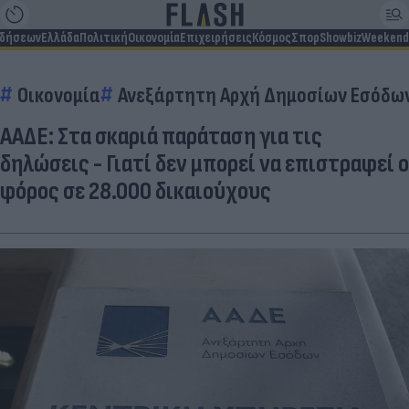
ιδήσεων
Ελλάδα
Πολιτική
Οικονομία
Επιχειρήσεις
Κόσμος
Σπορ
Showbiz
Weekend
Οικονομία
Ανεξάρτητη Αρχή Δημοσίων Εσόδων
ΑΑΔΕ: Στα σκαριά παράταση για τις
δηλώσεις - Γιατί δεν μπορεί να επιστραφεί ο
φόρος σε 28.000 δικαιούχους