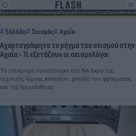
ιδήσεων
Ελλάδα
Πολιτική
Οικονομία
Επιχειρήσεις
Κόσμος
Σπορ
Showbiz
Weekend
Ελλάδα
Σεισμός
Αχαΐα
Αχαρτογράφητο το ρήγμα του σεισμού στην
Αχαΐα - Τι εξετάζουν οι σεισμολόγοι
Το επίκεντρο εντοπίστηκε στο ΝΑ άκρο της
τεχνητής λίμνης Αστερίου, μεταξύ του φράγματος
και της Ερυμάνθειας