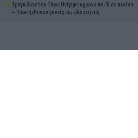
Τραγωδία στην Πάρο: Πνίγηκε 4χρονο παιδί σε πισίνα
– Προσήχθησαν γονείς και ιδιοκτήτης