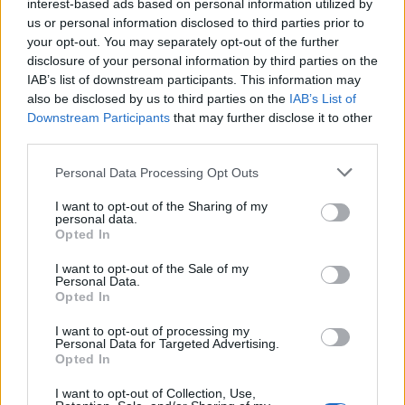
Παραπείρου, προχώρησαν νωρίς το πρωί της
interest-based ads based on personal information utilized by
us or personal information disclosed to third parties prior to
Τετάρτης σε αυτοψία του έργου, μαζί με
your opt-out. You may separately opt-out of the further
υπεύθυνους της επιβλέπουσας υπηρεσίας ΕΥΔΕ
disclosure of your personal information by third parties on the
Φραγμάτων, όπου διαπιστώθηκε από τους
IAB’s list of downstream participants. This information may
also be disclosed by us to third parties on the
IAB’s List of
αισθητήρες και τον οπτικό έλεγχο, ότι δεν υπήρξε
Downstream Participants
that may further disclose it to other
κανένα απολύτως πρόβλημα για τη δομική
third parties.
ασφάλεια του έργου. Η δόνηση άλλωστε, δεν ήταν
Please note that this website/app uses one or more Google
Personal Data Processing Opt Outs
τόσο ισχυρή (4,3) αλλά, το επίκεντρο εντοπίστηκε
services and may gather and store information including but
στο νότιο άκρο της τεχνητής λίμνης Αστερίου και
not limited to your visit or usage behaviour. You may click to
I want to opt-out of the Sharing of my
personal data.
γι΄αυτό υπήρξε αυτή η κινητοποίηση.
grant or deny consent to Google and its third-party tags to
Opted In
use your data for below specified purposes in below Google
consent section.
I want to opt-out of the Sale of my
Personal Data.
Opted In
I want to opt-out of processing my
Personal Data for Targeted Advertising.
Opted In
I want to opt-out of Collection, Use,