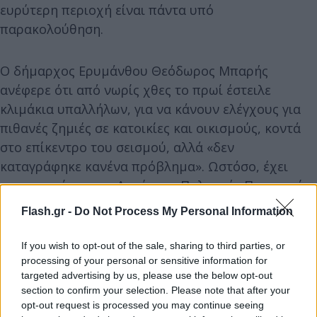
ευρύτερη περιοχή είναι πάντα υπό
παρακολούθηση.
Ο δήμαρχος Ερυμάνθου Θεόδωρος Μπαρής
ανέφερε ότι από νωρίς χθες το πρωί έστειλε
κλιμάκια υπαλλήλων, για να κάνουν ελέγχους για
πιθανές ζημιές σε κατοικίες και οικισμούς, κοντά
στο επίκεντρο του σεισμού, αλλά «δεν
καταγράφηκε κανένα πρόβλημα». Ωστόσο, έχει
επικοινωνία με τις Αρχές της Πολιτικής Προστασίας
κι εφόσον κριθεί αναγκαίο θα γίνουν όλα όσα
Flash.gr -
Do Not Process My Personal Information
πρέπει. «Καμία ενημέρωση δεν έχουμε, ώστε να
ανησυχούν οι κάτοικοι για κάτι» δήλωσε.
If you wish to opt-out of the sale, sharing to third parties, or
processing of your personal or sensitive information for
targeted advertising by us, please use the below opt-out
Στελέχη της κοινοπραξίας Intrakat–Γκολιόπουλος
section to confirm your selection. Please note that after your
ΑΤΕ που διαχειρίζεται το φράγμα Πείρου–
opt-out request is processed you may continue seeing