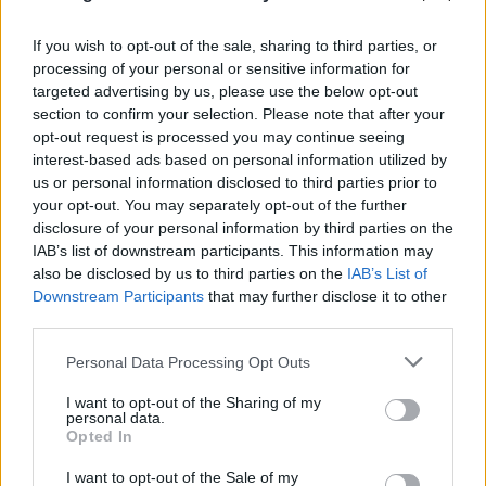
If you wish to opt-out of the sale, sharing to third parties, or
processing of your personal or sensitive information for
targeted advertising by us, please use the below opt-out
section to confirm your selection. Please note that after your
opt-out request is processed you may continue seeing
interest-based ads based on personal information utilized by
us or personal information disclosed to third parties prior to
your opt-out. You may separately opt-out of the further
disclosure of your personal information by third parties on the
IAB’s list of downstream participants. This information may
also be disclosed by us to third parties on the
IAB’s List of
Downstream Participants
that may further disclose it to other
third parties.
Please note that this website/app uses one or more Google
Personal Data Processing Opt Outs
Πραγματογνώμονας για το τροχαίο στις
services and may gather and store information including but
not limited to your visit or usage behaviour. You may click to
I want to opt-out of the Sharing of my
Σέρρες: «Κάτι απέσπασε την προσοχή του
personal data.
grant or deny consent to Google and its third-party tags to
Opted In
οδηγού»
use your data for below specified purposes in below Google
consent section.
I want to opt-out of the Sale of my
07.08.2026