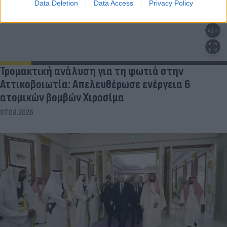
Data Deletion
Data Access
Privacy Policy
Τρομακτική ανάλυση για τη φωτιά στην
Αττικοβοιωτία: Απελευθέρωσε ενέργεια 6
ατομικών βομβών Χιροσίμα
07.08.2026