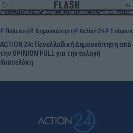
ιδήσεων
Ελλάδα
Πολιτική
Οικονομία
Επιχειρήσεις
Κόσμος
Σπορ
Showbiz
Weekend
Πολιτική
Δημοσκόπηση
Action 24
Στέφανο
ACTION 24: Πανελλαδική Δημοσκόπηση από
την OPINION POLL για την εκλογή
Κασσελάκη