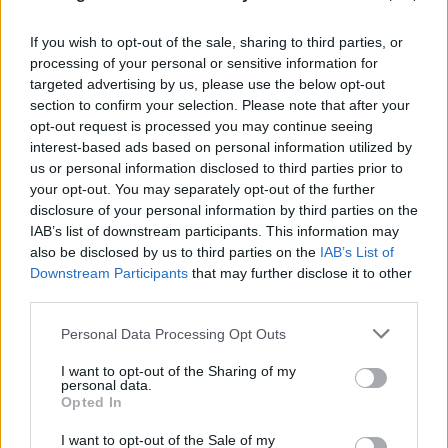
If you wish to opt-out of the sale, sharing to third parties, or
processing of your personal or sensitive information for
targeted advertising by us, please use the below opt-out
section to confirm your selection. Please note that after your
opt-out request is processed you may continue seeing
interest-based ads based on personal information utilized by
us or personal information disclosed to third parties prior to
your opt-out. You may separately opt-out of the further
disclosure of your personal information by third parties on the
IAB’s list of downstream participants. This information may
also be disclosed by us to third parties on the
IAB’s List of
Downstream Participants
that may further disclose it to other
third parties.
Νίκος Καλογερόπουλος: Ο καλλιτέχνης μέσα από
το έργο του και ο άνθρωπος μέσα από τις ατάκες
Please note that this website/app uses one or more Google
Personal Data Processing Opt Outs
services and may gather and store information including but
του
not limited to your visit or usage behaviour. You may click to
I want to opt-out of the Sharing of my
personal data.
grant or deny consent to Google and its third-party tags to
10.08.2026
ΒΑΣΊΛΗΣ ΑΝΔΡΙΤΣΆΝΟΣ
Opted In
use your data for below specified purposes in below Google
consent section.
I want to opt-out of the Sale of my