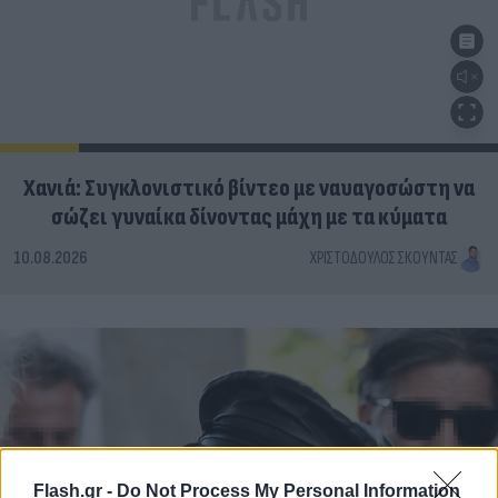
Χανιά: Συγκλονιστικό βίντεο με ναυαγοσώστη να
σώζει γυναίκα δίνοντας μάχη με τα κύματα
10.08.2026
ΧΡΙΣΤΌΔΟΥΛΟΣ ΣΚΟΎΝΤΑΣ
Flash.gr -
Do Not Process My Personal Information