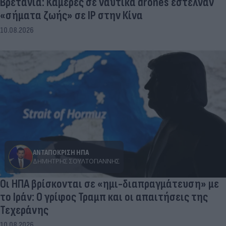
Βρετανία: Κάμερες σε ναυτικά drones έστελναν
«σήματα ζωής» σε IP στην Κίνα
10.08.2026
ΑΝΤΑΠΟΚΡΙΣΗ ΗΠΑ
ΔΗΜΉΤΡΗΣ ΣΟΥΛΤΟΓΙΆΝΝΗΣ
Οι ΗΠΑ βρίσκονται σε «ημι-διαπραγμάτευση» με
το Ιράν: Ο γρίφος Τραμπ και οι απαιτήσεις της
Τεχεράνης
10.08.2026