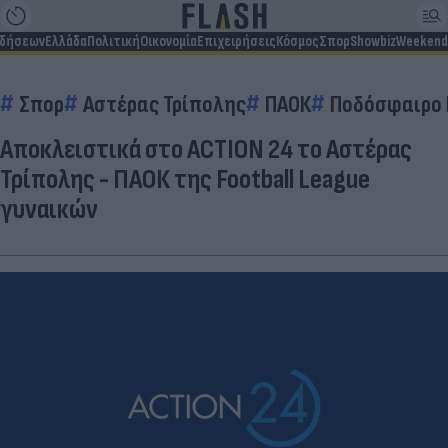
ιδήσεων
Ελλάδα
Πολιτική
Οικονομία
Επιχειρήσεις
Κόσμος
Σπορ
Showbiz
Weekend
Σπορ
Αστέρας Τρίπολης
ΠΑΟΚ
Ποδόσφαιρο 
Αποκλειστικά στο ACTION 24 το Αστέρας
Τρίπολης - ΠΑΟΚ της Football League
γυναικών