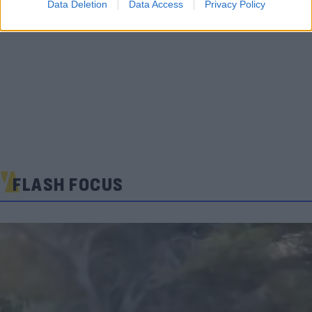
Data Deletion
Data Access
Privacy Policy
FLASH FOCUS