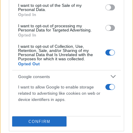
consent section.
I want to opt-out of the Sale of my
Personal Data.
Opted In
I want to opt-out of processing my
Personal Data for Targeted Advertising.
«Εδώ, θέλω να απευθύνω το κύριο κάλεσμα προς
Opted In
τους πολίτες και την πολιτική ηγεσία της
I want to opt-out of Collection, Use,
ελληνοκυπριακής
πλευράς. Τους καλώ να είναι
Retention, Sale, and/or Sharing of my
Personal Data that Is Unrelated with the
γενναίοι ως προς αυτό. Θέλω η θετική ατμόσφαιρα
Purposes for which it was collected.
Opted Out
μεταξύ Ελλάδας και Τουρκίας να αντηχήσει στο
νησί, να ενωθούν και να οικοδομήσουμε ένα
Google consents
καλύτερο μέλλον. Είναι δυνατό να οικοδομήσουμε
I want to allow Google to enable storage
ένα ειρηνικό μέλλον στο Αιγαίο και τη Μεσόγειο».
related to advertising like cookies on web or
device identifiers in apps.
Στο ίδιο μήκος κύματος και η τοποθέτηση του
ηγέτη του Ψευδοκράτους Ερσίν Τατάρ, ο οποίος για
άλλη μια φορά απέρριψε το ομοσπονδιακό μοντέλο
CONFIRM
λύσης για την Κύπρο.