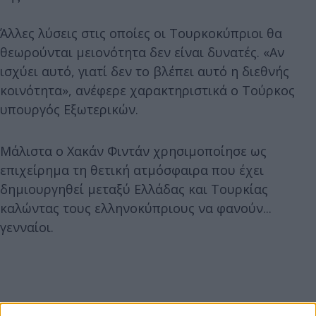
Άλλες λύσεις στις οποίες οι Τουρκοκύπριοι θα
θεωρούνται μειονότητα δεν είναι δυνατές. «Αν
ισχύει αυτό, γιατί δεν το βλέπει αυτό η διεθνής
κοινότητα», ανέφερε χαρακτηριστικά ο Τούρκος
υπουργός Εξωτερικών.
Μάλιστα ο Χακάν Φιντάν χρησιμοποίησε ως
επιχείρημα τη θετική ατμόσφαιρα που έχει
δημιουργηθεί μεταξύ Ελλάδας και Τουρκίας
καλώντας τους ελληνοκύπριους να φανούν...
γενναίοι.