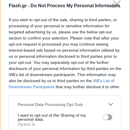
Flash.gr -
Do Not Process My Personal Information
If you wish to opt-out of the sale, sharing to third parties, or
processing of your personal or sensitive information for
targeted advertising by us, please use the below opt-out
section to confirm your selection. Please note that after your
opt-out request is processed you may continue seeing
interest-based ads based on personal information utilized by
us or personal information disclosed to third parties prior to
your opt-out. You may separately opt-out of the further
disclosure of your personal information by third parties on the
IAB’s list of downstream participants. This information may
also be disclosed by us to third parties on the
IAB’s List of
Downstream Participants
that may further disclose it to other
third parties.
Please note that this website/app uses one or more Google
Personal Data Processing Opt Outs
services and may gather and store information including but
not limited to your visit or usage behaviour. You may click to
I want to opt-out of the Sharing of my
personal data.
grant or deny consent to Google and its third-party tags to
Opted In
use your data for below specified purposes in below Google