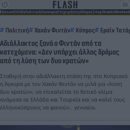
ιδήσεων
Ελλάδα
Πολιτική
Οικονομία
Επιχειρήσεις
Κόσμος
Σπορ
Showbiz
Weekend
Πολιτική
Χακάν Φιντάν
Κύπρος
Ερσίν Τατά
Αδιάλλακτος ξανά ο Φιντάν από τα
κατεχόμενα: «Δεν υπάρχει άλλος δρόμος
από τη λύση των δυο κρατών»
Σταθερή στην αδιάλλακτη στάση της στο Κυπριακό
η Άγκυρα με τον Χακάν Φιντάν να μιλά για «λύση
δυο κρατών», να επικαλείται το θετικό κλίμα
ανάμεσα σε Ελλάδα και Τουρκία και να καλεί τους
ελληνοκύπριους να φανούν... γενναίοι.