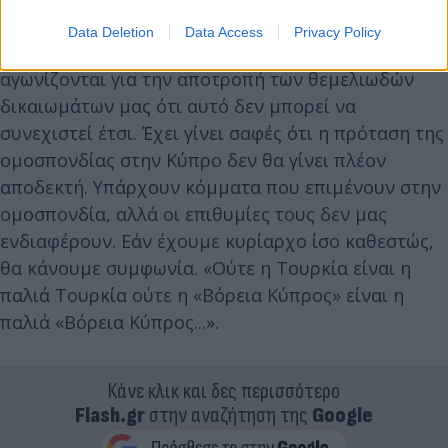
Data Deletion
Data Access
Privacy Policy
«Είπαμε στους διεθνείς παράγοντες που
αγωνίζονται για την αποτροπή των θεμελιωδών
δικαιωμάτων μας ότι αυτό δεν μπορεί να
συνεχιστεί έτσι. Έχει γίνει σαφές ότι η πρόταση της
ομοσπονδίας στην Κύπρο δεν θα γίνει πλέον
αποδεκτή. Υπάρχουν κόμματα που επιμένουν στην
ομοσπονδία, αλλά οι επιθυμίες τους δεν μας
ενδιαφέρουν. Εάν έχουμε κυρίαρχο ίσο καθεστώς,
θα κάνουμε συμφωνία. «Ούτε η Τουρκία είναι η
παλιά Τουρκία ούτε η «Βόρεια Κύπρος» είναι η
παλιά «Βόρεια Κύπρος...».
Κάνε κλικ και δες περισσότερο
Flash.gr
στην αναζήτηση της
Google