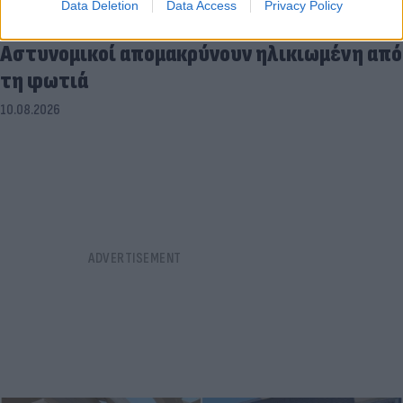
Data Deletion
Data Access
Privacy Policy
Συγκλονιστικό βίντεο στον Κουβαρά:
Αστυνομικοί απομακρύνουν ηλικιωμένη από
τη φωτιά
10.08.2026