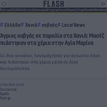
ιδήσεων
Ελλάδα
Πολιτική
Οικονομία
Επιχειρήσεις
Κόσμος
Σπορ
Showbiz
Weekend
Ελλάδα
Χανιά
καβγάς
Local News
Άγριος καβγάς σε παραλία στα Χανιά: Μασέζ
πιάστηκαν στα χέρια στην Αγία Μαρίνα
Οι δυο γυναίκες λογομάχησαν για άγνωστο λόγο
και πιάστηκαν στα χέρια μέσα σε λίγα
δευτερόλεπτα.
27.08.2024 10:00
Συντακτική
Ομάδα
Flash.gr