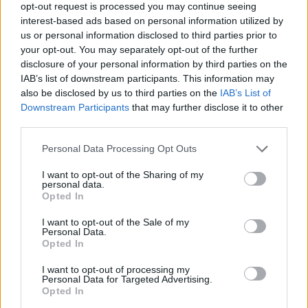
opt-out request is processed you may continue seeing
interest-based ads based on personal information utilized by
us or personal information disclosed to third parties prior to
Κρήτη: Άγριο ξύλο μεταξύ οικογενειών σε
your opt-out. You may separately opt-out of the further
disclosure of your personal information by third parties on the
νοσοκομείο – Πέντε τραυματίες και οκτώ
IAB’s list of downstream participants. This information may
συλλήψεις
also be disclosed by us to third parties on the
IAB’s List of
Downstream Participants
that may further disclose it to other
Εύη
28.08.2023 21:50
Κούρτη
third parties.
Please note that this website/app uses one or more Google
Personal Data Processing Opt Outs
services and may gather and store information including but
not limited to your visit or usage behaviour. You may click to
I want to opt-out of the Sharing of my
personal data.
grant or deny consent to Google and its third-party tags to
Opted In
use your data for below specified purposes in below Google
consent section.
I want to opt-out of the Sale of my
Personal Data.
Opted In
I want to opt-out of processing my
Personal Data for Targeted Advertising.
Opted In