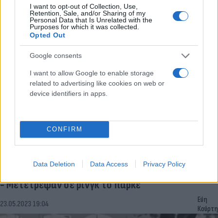
Ηράκλειο: Σεκιούριτι ξυλοκόπησε άγρια ξεναγό –
I want to opt-out of Collection, Use,
Πέρασε μπροστά από παραλία ξενοδοχείου
Retention, Sale, and/or Sharing of my
Personal Data that Is Unrelated with the
Purposes for which it was collected.
Εύη
04.08.2023 16:22
Opted Out
Κούρτη
Google consents
I want to allow Google to enable storage
related to advertising like cookies on web or
device identifiers in apps.
CONFIRM
Data Deletion
Data Access
Privacy Policy
Viral: Άγριο ξύλο ανάμεσα σε πατέρα και διαιτητή
- Μετέτρεψαν σε ρινγκ το παρκέ
Εύη
23.05.2023 19:04
Κούρτη