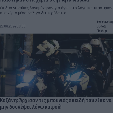
Οι δυο γυναίκες λογομάχησαν για άγνωστο λόγο και πιάστηκαν
στα χέρια μέσα σε λίγα δευτερόλεπτα.
Συντακτική
27.08.2024 10:00
Ομάδα
Flash.gr
Κοζάνη: Άρχισαν τις μπουνιές επειδή του είπε να
μην δουλέψει λόγω καιρού!