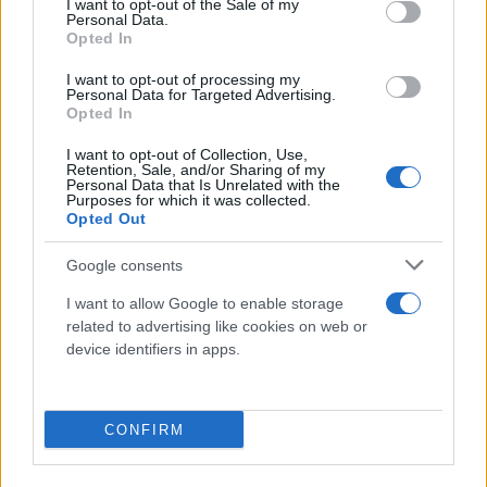
I want to opt-out of the Sale of my
«Σήμερα κάνουμε ένα πρώτο πολύ σημαντικό βήμα
Personal Data.
Opted In
για να υλοποιήσουμε τη δέσμευσή μας για
καλύτερα και ποιοτικότερα λεωφορεία σε Αθήνα
I want to opt-out of processing my
Personal Data for Targeted Advertising.
και Θεσσαλονίκη. Στην Αθήνα και τη Θεσσαλονίκη
Opted In
μέχρι το τέλος του 2025 θα κυκλοφορούν 900 νέα
I want to opt-out of Collection, Use,
λεωφορεία. Ο στόχος είναι η αντικατάσταση του
Retention, Sale, and/or Sharing of my
Personal Data that Is Unrelated with the
στόλου των λεωφορείων με σύγχρονα φιλικά προς
Purposes for which it was collected.
το περιβάλλον, κλιματισμό και προσβασιμότητα
Opted Out
των ΑμεΑ. Τα λεωφορεία που βλέπετε να
Google consents
κυκλοφορούν χρηματοδοτούνται από το Ταμείο
I want to allow Google to enable storage
Ανάκαμψης και αυτό είναι μια ένδειξη των
related to advertising like cookies on web or
προτεραιοτήτων» ήταν τα λόγια του
device identifiers in apps.
πρωθυπουργού.
CONFIRM