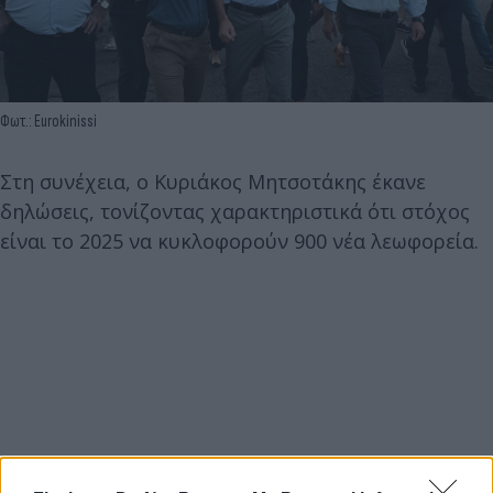
Φωτ.: Eurokinissi
Στη συνέχεια, ο Κυριάκος Μητσοτάκης έκανε
δηλώσεις, τονίζοντας χαρακτηριστικά ότι στόχος
είναι το 2025 να κυκλοφορούν 900 νέα λεωφορεία.