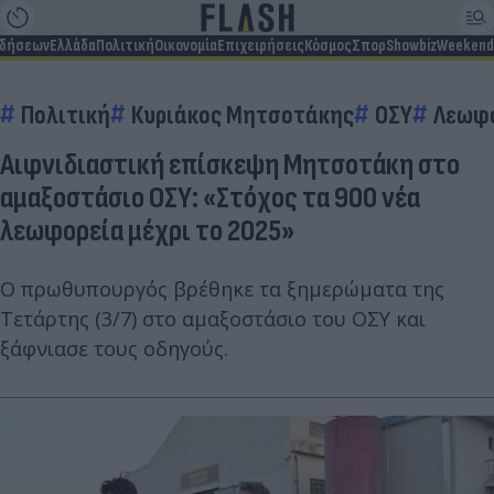
ιδήσεων
Ελλάδα
Πολιτική
Οικονομία
Επιχειρήσεις
Κόσμος
Σπορ
Showbiz
Weekend
Πολιτική
Κυριάκος Μητσοτάκης
ΟΣΥ
Λεωφ
Αιφνιδιαστική επίσκεψη Μητσοτάκη στο
αμαξοστάσιο ΟΣΥ: «Στόχος τα 900 νέα
λεωφορεία μέχρι το 2025»
Ο πρωθυπουργός βρέθηκε τα ξημερώματα της
Τετάρτης (3/7) στο αμαξοστάσιο του ΟΣΥ και
ξάφνιασε τους οδηγούς.