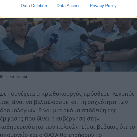
Data Deletion
Data Access
Privacy Policy
Φωτ.: Eurokinissi
Στη συνέχεια ο πρωθυπουργός πρόσθεσε: «Σκοπός
μας είναι να βελτιώσουμε και τη συχνότητα των
δρομολογίων. Είναι μια ακόμα απόδειξη της
έμφασης που δίνει η κυβέρνηση στην
καθημερινότητα των πολιτών. Είμαι βέβαιος ότι το
υπουργείο και ο ΟΑΣΑ θα τηρήσουν το