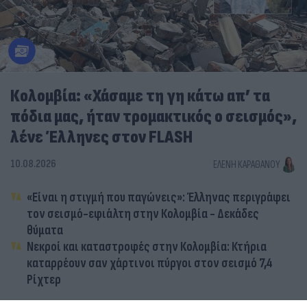
Κολομβία: «Χάσαμε τη γη κάτω απ’ τα
πόδια μας, ήταν τρομακτικός ο σεισμός»,
λένε Έλληνες στον FLASH
10.08.2026
ΕΛΈΝΗ ΚΑΡΑΘΆΝΟΥ
«Είναι η στιγμή που παγώνεις»: Έλληνας περιγράφει
τον σεισμό-εφιάλτη στην Κολομβία - Δεκάδες
θύματα
Νεκροί και καταστροφές στην Κολομβία: Κτήρια
καταρρέουν σαν χάρτινοι πύργοι στον σεισμό 7,4
Ρίχτερ