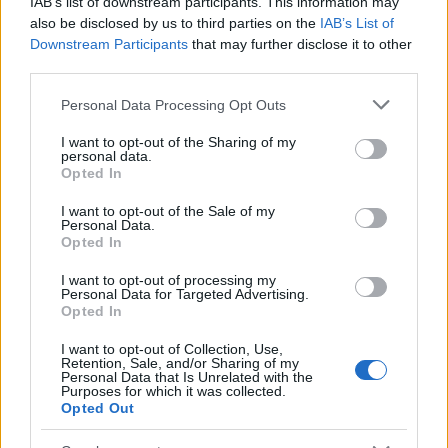
IAB’s list of downstream participants. This information may
also be disclosed by us to third parties on the
IAB’s List of
Downstream Participants
that may further disclose it to other
Η ανάρτηση της Έλενας Ακρίτα:
third parties.
Πρόεδρε του ΣΥΡΙΖΑ-ΠΣ, αγαπητέ Στέφανε. Στην
Please note that this website/app uses one or more Google
Personal Data Processing Opt Outs
services and may gather and store information including but
συνέντευξη σας ακουσα ότι ο σύντροφος σας κι
not limited to your visit or usage behaviour. You may click to
I want to opt-out of the Sharing of my
εσείς σκοπεύετε να γίνετε γονείς μέσα από το
personal data.
grant or deny consent to Google and its third-party tags to
Opted In
θεσμό της παρένθετης μητέρας. Με όλο τον
use your data for below specified purposes in below Google
σεβασμό στην επιλογή σας – και στην γονεϊκή
consent section.
I want to opt-out of the Sale of my
Personal Data.
επιλογή όλων των ανθρώπων – υπάρχουμε κι
Opted In
εμείς, οι μητέρες υιοθετημένων παιδιών, που
I want to opt-out of processing my
δίνουμε χρόνια ολόκληρα αγώνα για να
Personal Data for Targeted Advertising.
εξομαλυνθούν οι διαδικασίες υιοθεσίας και να
Opted In
αποκτήσουν οικογένεια όλα τα παιδιά που τη
I want to opt-out of Collection, Use,
Retention, Sale, and/or Sharing of my
στερούνται. Άποψή μου – μέσα απο την προσωπική
Personal Data that Is Unrelated with the
Purposes for which it was collected.
μου εμπειρία – είναι ότι το ζητούμενο δεν πρέπει
Opted Out
να είναι η αναπαραγωγή του DNA μας (και σιγά το