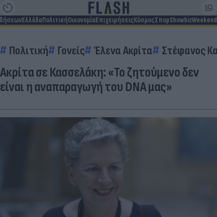
ιδήσεων
Ελλάδα
Πολιτική
Οικονομία
Επιχειρήσεις
Κόσμος
Σπορ
Showbiz
Weekend
Πολιτική
Γονείς
Έλενα Ακρίτα
Στέφανος Κ
Ακρίτα σε Κασσελάκη: «Το ζητούμενο δεν
είναι η αναπαραγωγή του DNA μας»