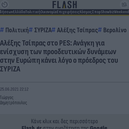
ιδήσεων
Ελλάδα
Πολιτική
Οικονομία
Επιχειρήσεις
Κόσμος
Σπορ
Showbiz
Weekend
Πολιτική
ΣΥΡΙΖΑ
Αλέξης Τσίπρας
Βερολίνο
Αλέξης Τσίπρας στο PES: Ανάγκη για
ενίσχυση των προοδευτικών δυνάμεων
στην Ευρώπη κάνει λόγο ο πρόεδρος του
ΣΥΡΙΖΑ
25.06.2021 22:12
Γιώργος
Δημητρόπουλος
Κάνε κλικ και δες περισσότερο
Flash.gr
στην αναζήτηση της
Google