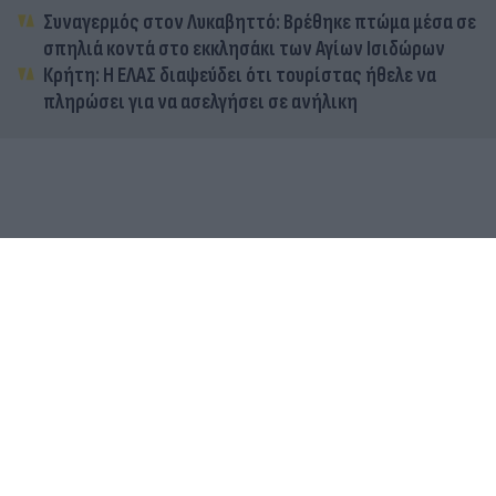
Συναγερμός στον Λυκαβηττό: Βρέθηκε πτώμα μέσα σε
σπηλιά κοντά στο εκκλησάκι των Αγίων Ισιδώρων
Κρήτη: Η ΕΛΑΣ διαψεύδει ότι τουρίστας ήθελε να
πληρώσει για να ασελγήσει σε ανήλικη