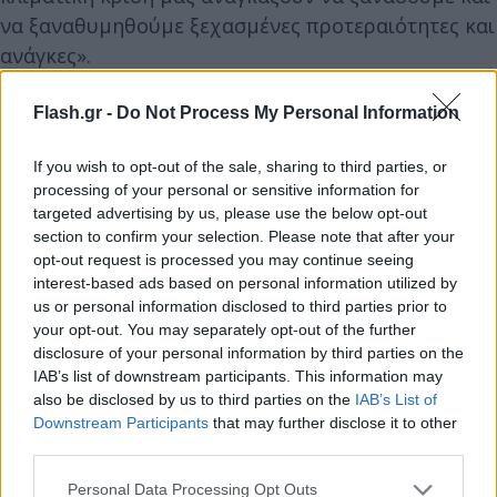
να ξαναθυμηθούμε ξεχασμένες προτεραιότητες και
ανάγκες».
Flash.gr -
Do Not Process My Personal Information
Ακολούθως υπογράμμισε «την ανάγκη πάνω από
όλα να στηρίξουμε τη δημόσια Υγεία, με σταθερά
If you wish to opt-out of the sale, sharing to third parties, or
και δυνατά, ισχυρά συστήματα Υγείας και
processing of your personal or sensitive information for
κοινωνικής Πρόνοιας. Την ανάγκη να
targeted advertising by us, please use the below opt-out
section to confirm your selection. Please note that after your
αντιμετωπίσουμε την κλιματική κρίση που απειλεί
opt-out request is processed you may continue seeing
να καταστρέψει τον πλανήτη. Την ανάγκη να
interest-based ads based on personal information utilized by
αντιμετωπίσουμε τη διάρρηξη της κοινωνικής
us or personal information disclosed to third parties prior to
συνοχής που έχει επιφέρει η ραγδαία όξυνση των
your opt-out. You may separately opt-out of the further
disclosure of your personal information by third parties on the
ανισοτήτων τα τελευταία χρόνια».
IAB’s list of downstream participants. This information may
also be disclosed by us to third parties on the
IAB’s List of
Downstream Participants
that may further disclose it to other
third parties.
Please note that this website/app uses one or more Google
Personal Data Processing Opt Outs