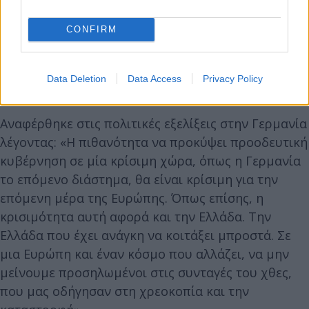
CONFIRM
Data Deletion
Data Access
Privacy Policy
Αναφέρθηκε στις πολιτικές εξελίξεις στην Γερμανία
λέγοντας: «Η πιθανότητα να προκύψει προοδευτική
κυβέρνηση σε μία κρίσιμη χώρα, όπως η Γερμανία
το επόμενο διάστημα, θα είναι κρίσιμη για την
επόμενη μέρα της Ευρώπης. Όπως επίσης, η
κρισιμότητα αυτή αφορά και την Ελλάδα. Την
Ελλάδα που έχει ανάγκη να κοιτάξει μπροστά. Σε
μια Ευρώπη και έναν κόσμο που αλλάζει, να μην
μείνουμε προσηλωμένοι στις συνταγές του χθες,
που μας οδήγησαν στη χρεοκοπία και την