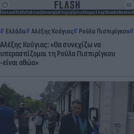
ιδήσεων
Ελλάδα
Πολιτική
Οικονομία
Επιχειρήσεις
Κόσμος
Σπορ
Showbiz
Weekend
Ελλάδα
Αλέξης Κούγιας
Ρούλα Πισπιρίγκου
Αλέξης Κούγιας: «Θα συνεχίζω να
υπερασπίζομαι τη Ρούλα Πισπιρίγκου
-είναι αθώα»