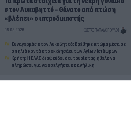
Τα πρώτα στοιχεία για τη νεκρή γυναίκα
στον Λυκαβηττό - Θάνατο από πτώση
«βλέπει» ο ιατροδικαστής
08.08.2026
ΚΏΣΤΑΣ ΠΑΠΑΔΌΠΟΥΛΟΣ
Συναγερμός στον Λυκαβηττό: Βρέθηκε πτώμα μέσα σε
σπηλιά κοντά στο εκκλησάκι των Αγίων Ισιδώρων
Κρήτη: Η ΕΛΑΣ διαψεύδει ότι τουρίστας ήθελε να
πληρώσει για να ασελγήσει σε ανήλικη