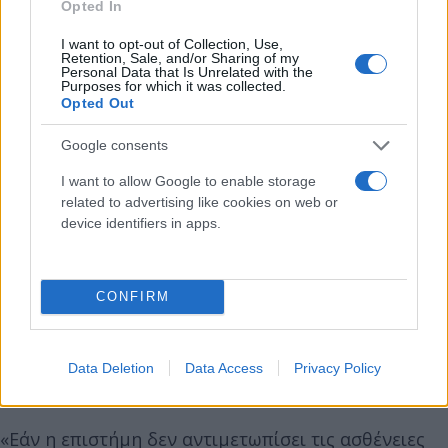
Opted In
I want to opt-out of Collection, Use,
Retention, Sale, and/or Sharing of my
Personal Data that Is Unrelated with the
Purposes for which it was collected.
Opted Out
Μάλιστα ο κ. Κούγιας πρόσθεσε: «Όχι απλά το
Google consents
πιστεύω, είμαι απόλυτος. Η Ρούλα Πισπιρίγκου
I want to allow Google to enable storage
είναι αθώα και όχι γιατί έπεισε εμένα, ούτε εκ
related to advertising like cookies on web or
χαρακτήρος. Εκ χαρακτήρος είναι μια κλειστή
device identifiers in apps.
κοπέλα και μπορεί να είναι και αντιπαθής αν τη
δεις λίγο διαφορετικά. Είναι αθώα ιατρικά, είναι
CONFIRM
αθώα νομικά. Είναι το μεγαλύτερο δικαστικό
σκάνδαλο από τότε που εγώ δικηγορώ. Εάν η Ρούλα
Πισπιρίγκου καταδικαστεί, το είπα στο δικαστήριο,
Data Deletion
Data Access
Privacy Policy
το ανάθεμα θα πέσει στα κεφάλια σας».
«Εάν η επιστήμη δεν αντιμετωπίσει τις ασθένειες