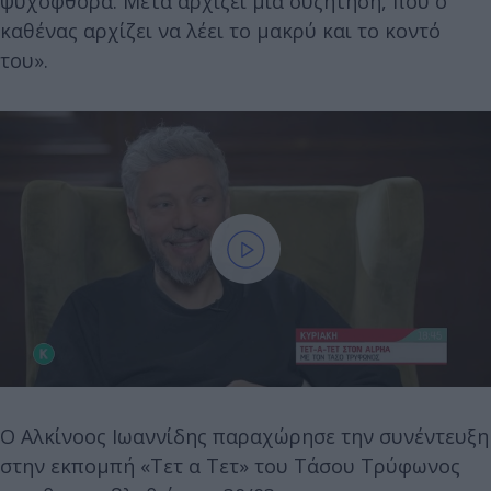
ψυχοφθόρα. Μετά αρχίζει μία συζήτηση, που ο
καθένας αρχίζει να λέει το μακρύ και το κοντό
του».
Ο Αλκίνοος Ιωαννίδης παραχώρησε την συνέντευξη
στην εκπομπή «Τετ α Τετ» του Τάσου Τρύφωνος