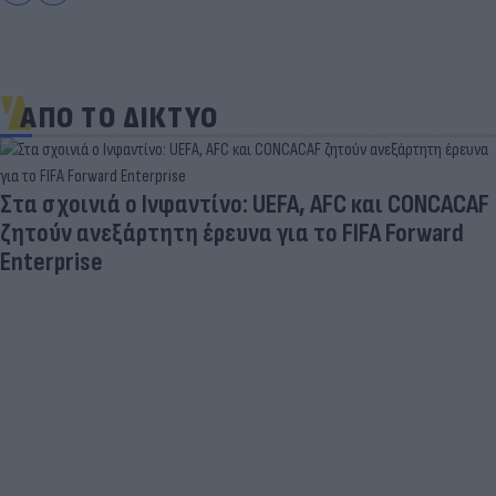
ΑΠΟ ΤΟ ΔΙΚΤΥΟ
Πύρινος συναγερμός στον Κουβαρά Αττικής -
Εκκενώνονται οικισμοί | ACTION 24