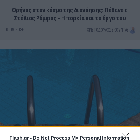
Θρήνος στον κόσμο της διανόησης: Πέθανε ο
Στέλιος Ράμφος - Η πορεία και το έργο του
10.08.2026
ΧΡΙΣΤΌΔΟΥΛΟΣ ΣΚΟΎΝΤΑΣ
Flash.gr -
Do Not Process My Personal Information