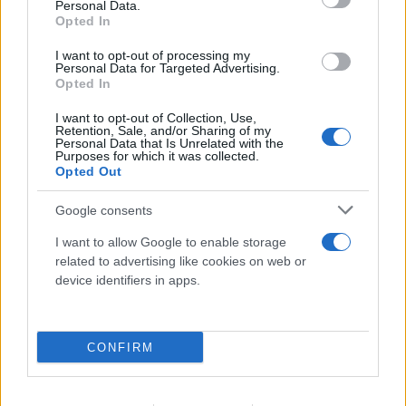
Personal Data.
Opted In
I want to opt-out of processing my
Personal Data for Targeted Advertising.
Opted In
I want to opt-out of Collection, Use,
Retention, Sale, and/or Sharing of my
Personal Data that Is Unrelated with the
Purposes for which it was collected.
Opted Out
Google consents
I want to allow Google to enable storage
related to advertising like cookies on web or
Η Google θέτει σε λειτουργία το ηλεκτρονικό
device identifiers in apps.
πορτοφόλι για παιδιά
10.08.2026
ΠΑΎΛΟΣ ΠΑΠΑΠΑΎΛΟΥ
CONFIRM