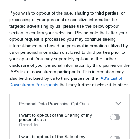
If you wish to opt-out of the sale, sharing to third parties, or
processing of your personal or sensitive information for
targeted advertising by us, please use the below opt-out
section to confirm your selection. Please note that after your
opt-out request is processed you may continue seeing
interest-based ads based on personal information utilized by
Πάρος: Οι γονείς είχαν αφήσει το παιδί μόνο, λέει
us or personal information disclosed to third parties prior to
your opt-out. You may separately opt-out of the further
ο ιδιοκτήτης του beach bar για τον πνιγμό
disclosure of your personal information by third parties on the
10.08.2026
IAB’s list of downstream participants. This information may
also be disclosed by us to third parties on the
IAB’s List of
Downstream Participants
that may further disclose it to other
third parties.
Please note that this website/app uses one or more Google
Personal Data Processing Opt Outs
services and may gather and store information including but
not limited to your visit or usage behaviour. You may click to
I want to opt-out of the Sharing of my
personal data.
grant or deny consent to Google and its third-party tags to
Opted In
use your data for below specified purposes in below Google
consent section.
I want to opt-out of the Sale of my