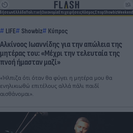
ιδήσεων
Ελλάδα
Πολιτική
Οικονομία
Επιχειρήσεις
Κόσμος
Σπορ
Showbiz
Weekend
LIFE
Showbiz
Κύπρος
Αλκίνοος Ιωαννίδης για την απώλεια της
μητέρας του: «Μέχρι την τελευταία της
πνοή ήμασταν μαζί»
«Ήλπιζα ότι όταν θα φύγει η μητέρα μου θα
ενηλικιωθώ επιτέλους αλλά πάλι παιδί
αισθάνομαι».