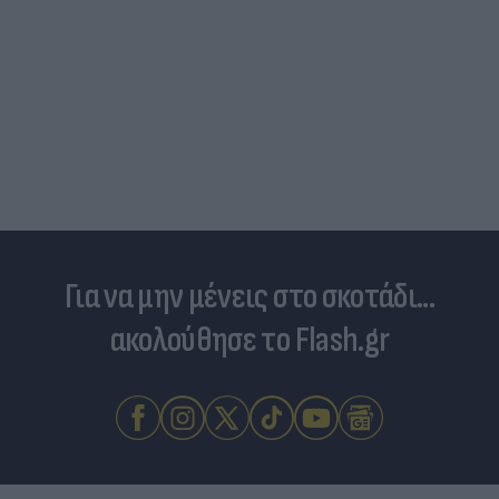
Δραματικός ο απολογισμός από τις μεγάλες
φωτιές - «Κόκκινα» 118 κτίρια σε 325 ελέγχους
Για να μην μένεις στο σκοτάδι...
ακολούθησε το Flash.gr