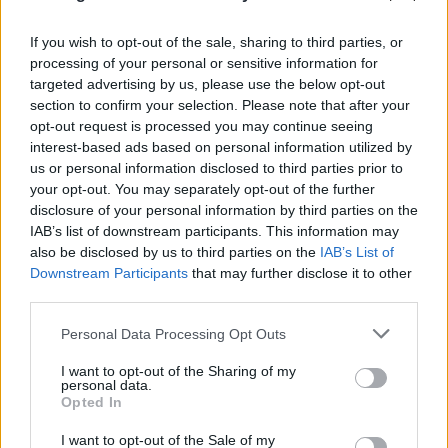
If you wish to opt-out of the sale, sharing to third parties, or
processing of your personal or sensitive information for
targeted advertising by us, please use the below opt-out
section to confirm your selection. Please note that after your
opt-out request is processed you may continue seeing
interest-based ads based on personal information utilized by
us or personal information disclosed to third parties prior to
your opt-out. You may separately opt-out of the further
disclosure of your personal information by third parties on the
IAB’s list of downstream participants. This information may
also be disclosed by us to third parties on the
IAB’s List of
Downstream Participants
that may further disclose it to other
third parties.
Please note that this website/app uses one or more Google
Personal Data Processing Opt Outs
Μυστράς: 11 μήνες με αναστολή στον 55χρονο που
services and may gather and store information including but
not limited to your visit or usage behaviour. You may click to
I want to opt-out of the Sharing of my
είχε κρύψει τον πατέρα του στον καταψύκτη
personal data.
grant or deny consent to Google and its third-party tags to
Opted In
use your data for below specified purposes in below Google
07.08.2026
ΕΛΈΝΗ ΚΑΡΑΘΆΝΟΥ
consent section.
I want to opt-out of the Sale of my