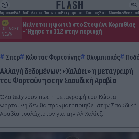
ιδήσεων
Ελλάδα
Πολιτική
Οικονομία
Επιχειρήσεις
Κόσμος
Σπορ
Showbiz
Weekend
Μαίνεται η φωτιά στο Στεφάνι Κορινθίας
BREAKING
- Ήχησε το 112 στην περιοχή
NEWS
Σπορ
Κώστας Φορτούνης
Ολυμπιακός
Ποδ
Αλλαγή δεδομένων: «Χαλάει» η μεταγραφή
του Φορτούνη στην Σαουδική Αραβία
Όλα δείχνουν πως η μεταγραφή του Κώστα
Φορτούνη δεν θα πραγματοποιηθεί στην Σαουδική
Αραβία τουλάχιστον για την Αλ Χαλίτζ.