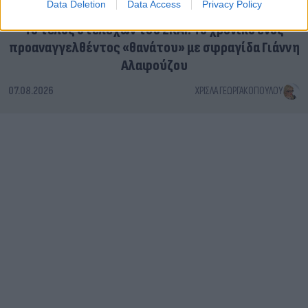
Data Deletion
Data Access
Privacy Policy
Το τέλος στελεχών του ΣΚΑΪ: Το χρονικό ενός
προαναγγελθέντος «θανάτου» με σφραγίδα Γιάννη
Αλαφούζου
07.08.2026
ΧΡΊΣΛΑ ΓΕΩΡΓΑΚΟΠΟΎΛΟΥ