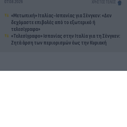
07.08.2026
ΧΡΉΣΤΟΣ ΤΈΛΙΟΣ
«Μετωπική» Ιταλίας-Ισπανίας για Σένγκεν: «Δεν
δεχόμαστε επιβολές από το εξωτερικό ή
τελεσίγραφα»
«Τελεσίγραφο» Ισπανίας στην Ιταλία για τη Σένγκεν:
Ζητά άρση των περιορισμών έως την Κυριακή