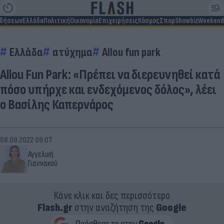
ιδήσεων
Ελλάδα
Πολιτική
Οικονομία
Επιχειρήσεις
Κόσμος
Σπορ
Showbiz
Weekend
Ελλάδα
ατύχημα
Allou fun park
Allou Fun Park: «Πρέπει να διερευνηθεί κατά
πόσο υπήρχε και ενδεχόμενος δόλος», λέει
ο Βασίλης Καπερνάρος
08.09.2022 09:07
Αγγελική
Γιαννακού
Κάνε κλικ και δες περισσότερο
Flash.gr
στην αναζήτηση της
Google