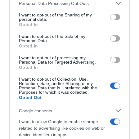
Please note that this website/app uses one or more Google
Personal Data Processing Opt Outs
services and may gather and store information including but
not limited to your visit or usage behaviour. You may click to
I want to opt-out of the Sharing of my
personal data.
grant or deny consent to Google and its third-party tags to
Opted In
use your data for below specified purposes in below Google
consent section.
I want to opt-out of the Sale of my
Personal Data.
Opted In
I want to opt-out of processing my
Personal Data for Targeted Advertising.
Opted In
I want to opt-out of Collection, Use,
Retention, Sale, and/or Sharing of my
Personal Data that Is Unrelated with the
Purposes for which it was collected.
Opted Out
Google consents
I want to allow Google to enable storage
related to advertising like cookies on web or
device identifiers in apps.