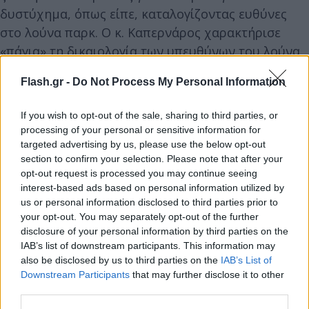
δυστύχημα, όπως είπε, καταλογίζοντας ευθύνες
στο λούνα παρκ. Ο κ. Καπερνάρος χαρακτήρισε
«πάγια» τη δικαιολογία των υπευθύνων του λούνα
παρκ.
Flash.gr -
Do Not Process My Personal Information
Τόνισε ακόμα ότι θα διοριστούν
If you wish to opt-out of the sale, sharing to third parties, or
πραγματογνώμονες, ενώ όπως ανέφερε από την
processing of your personal or sensitive information for
targeted advertising by us, please use the below opt-out
πλευρά τους έχουν έτοιμο τεχνικό σύμβουλο ώστε
section to confirm your selection. Please note that after your
να διερευνηθούν οι συνθήκες κάτω από τις οποίες
opt-out request is processed you may continue seeing
έγινε το ατύχημα.
interest-based ads based on personal information utilized by
us or personal information disclosed to third parties prior to
your opt-out. You may separately opt-out of the further
disclosure of your personal information by third parties on the
IAB’s list of downstream participants. This information may
also be disclosed by us to third parties on the
IAB’s List of
Downstream Participants
that may further disclose it to other
third parties.