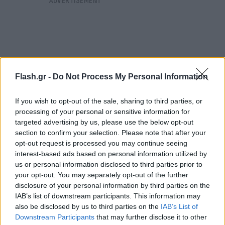
Flash.gr -
Do Not Process My Personal Information
If you wish to opt-out of the sale, sharing to third parties, or
processing of your personal or sensitive information for
targeted advertising by us, please use the below opt-out
section to confirm your selection. Please note that after your
opt-out request is processed you may continue seeing
interest-based ads based on personal information utilized by
us or personal information disclosed to third parties prior to
Στην περιοχή έσπευσε περιπολικό όχημα Λ.Σ.-
your opt-out. You may separately opt-out of the further
ΕΛ.ΑΚΤ. από ξηράς καθώς και περιπολικό σκάφος
disclosure of your personal information by third parties on the
IAB’s list of downstream participants. This information may
Λ.Σ.-ΕΛ.ΑΚΤ., όπου εντόπισε και ανέσυρε χωρίς τις
also be disclosed by us to third parties on the
IAB’s List of
αισθήσεις της 62χρονη αλλοδαπή, η οποία
Downstream Participants
that may further disclose it to other