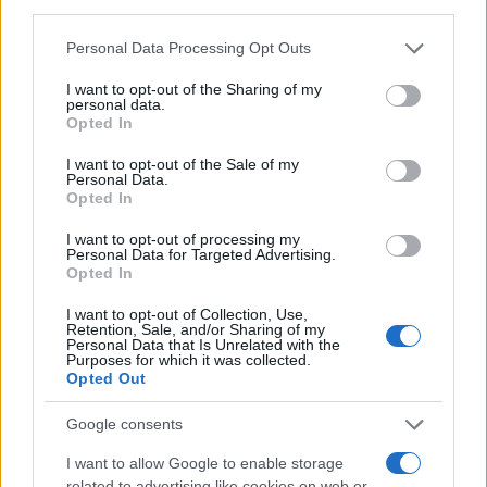
διενεργούσε καθοδηγούμενη αυτόνομη κατάδυση,
third parties.
συνοδευόμενη από έναν εκπαιδευτή και δύο
Please note that this website/app uses one or more Google
Personal Data Processing Opt Outs
βοηθούς συνοδευόμενης κατάδυσης καταδυτικού
services and may gather and store information including but
not limited to your visit or usage behaviour. You may click to
I want to opt-out of the Sharing of my
κέντρου.
personal data.
grant or deny consent to Google and its third-party tags to
Opted In
use your data for below specified purposes in below Google
Η ανωτέρω, παρελήφθη από ασθενοφόρο όχημα
consent section.
I want to opt-out of the Sale of my
Personal Data.
του ΕΚΑΒ και μεταφέρθηκε στο Πολυδύναμο
Opted In
Περιφερειακό Ιατρείο Αλοννήσου όπου
I want to opt-out of processing my
διαπιστώθηκε ο θάνατός της.
Personal Data for Targeted Advertising.
Opted In
Από τον Λιμενικό Σταθμό Αλοννήσου που διενεργεί
I want to opt-out of Collection, Use,
Retention, Sale, and/or Sharing of my
προανάκριση, παραγγέλθηκε διενέργεια νεκροψίας
Personal Data that Is Unrelated with the
Purposes for which it was collected.
– νεκροτομής, από την Ιατροδικαστική Υπηρεσία
Opted Out
Αθηνών.
Google consents
I want to allow Google to enable storage
related to advertising like cookies on web or