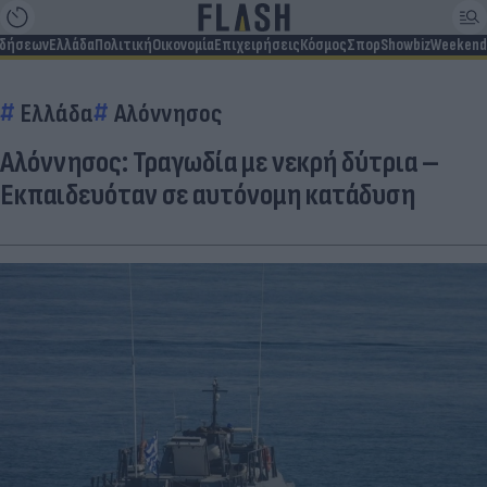
ιδήσεων
Ελλάδα
Πολιτική
Οικονομία
Επιχειρήσεις
Κόσμος
Σπορ
Showbiz
Weekend
Ελλάδα
Αλόννησος
Αλόννησος: Τραγωδία με νεκρή δύτρια –
Εκπαιδευόταν σε αυτόνομη κατάδυση