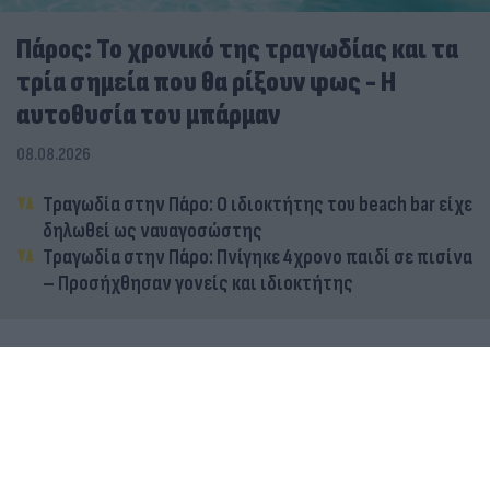
Πάρος: Το χρονικό της τραγωδίας και τα
τρία σημεία που θα ρίξουν φως - Η
αυτοθυσία του μπάρμαν
08.08.2026
Τραγωδία στην Πάρο: Ο ιδιοκτήτης του beach bar είχε
δηλωθεί ως ναυαγοσώστης
Τραγωδία στην Πάρο: Πνίγηκε 4χρονο παιδί σε πισίνα
– Προσήχθησαν γονείς και ιδιοκτήτης