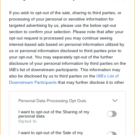
If you wish to opt-out of the sale, sharing to third parties, or
processing of your personal or sensitive information for
targeted advertising by us, please use the below opt-out
section to confirm your selection. Please note that after your
opt-out request is processed you may continue seeing
interest-based ads based on personal information utilized by
us or personal information disclosed to third parties prior to
your opt-out. You may separately opt-out of the further
disclosure of your personal information by third parties on the
Μυστράς: 11 μήνες με αναστολή στον 55χρονο που
IAB’s list of downstream participants. This information may
είχε κρύψει τον πατέρα του στον καταψύκτη
also be disclosed by us to third parties on the
IAB’s List of
Downstream Participants
that may further disclose it to other
07.08.2026
ΕΛΈΝΗ ΚΑΡΑΘΆΝΟΥ
third parties.
Please note that this website/app uses one or more Google
Personal Data Processing Opt Outs
services and may gather and store information including but
not limited to your visit or usage behaviour. You may click to
I want to opt-out of the Sharing of my
personal data.
grant or deny consent to Google and its third-party tags to
Opted In
use your data for below specified purposes in below Google
consent section.
I want to opt-out of the Sale of my