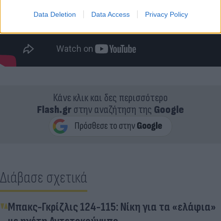
Data Deletion
Data Access
Privacy Policy
Κάνε κλικ και δες περισσότερο
Flash.gr
στην αναζήτηση της
Google
Διάβασε σχετικά
Μπακς-Γκρίζλις 124-115: Νίκη για τα «ελάφια»