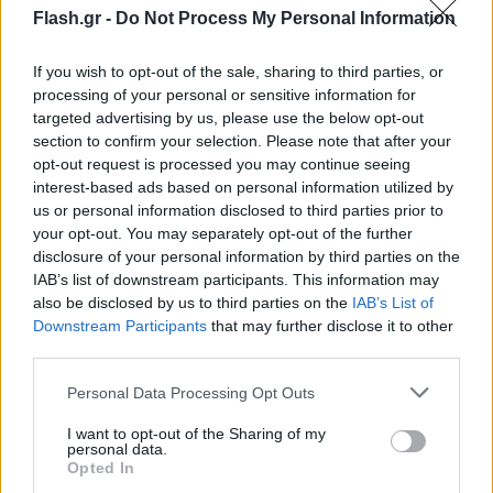
Flash.gr -
Do Not Process My Personal Information
If you wish to opt-out of the sale, sharing to third parties, or
processing of your personal or sensitive information for
targeted advertising by us, please use the below opt-out
section to confirm your selection. Please note that after your
opt-out request is processed you may continue seeing
interest-based ads based on personal information utilized by
us or personal information disclosed to third parties prior to
your opt-out. You may separately opt-out of the further
disclosure of your personal information by third parties on the
IAB’s list of downstream participants. This information may
also be disclosed by us to third parties on the
IAB’s List of
Downstream Participants
that may further disclose it to other
third parties.
Please note that this website/app uses one or more Google
Personal Data Processing Opt Outs
services and may gather and store information including but
not limited to your visit or usage behaviour. You may click to
I want to opt-out of the Sharing of my
personal data.
grant or deny consent to Google and its third-party tags to
Opted In
use your data for below specified purposes in below Google