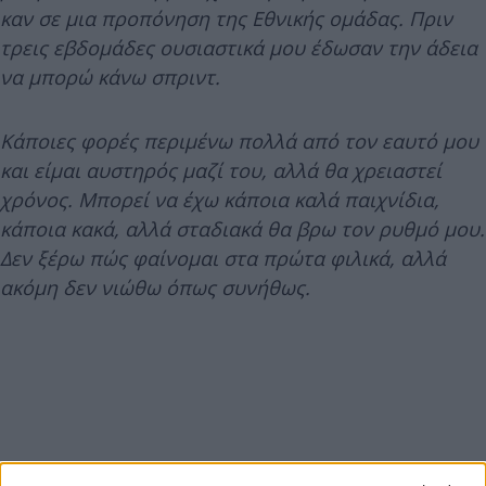
καν σε μια προπόνηση της Εθνικής ομάδας. Πριν
τρεις εβδομάδες ουσιαστικά μου έδωσαν την άδεια
να μπορώ κάνω σπριντ.
Κάποιες φορές περιμένω πολλά από τον εαυτό μου
και είμαι αυστηρός μαζί του, αλλά θα χρειαστεί
χρόνος. Μπορεί να έχω κάποια καλά παιχνίδια,
κάποια κακά, αλλά σταδιακά θα βρω τον ρυθμό μου.
Δεν ξέρω πώς φαίνομαι στα πρώτα φιλικά, αλλά
ακόμη δεν νιώθω όπως συνήθως.