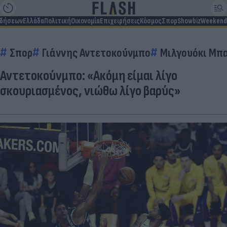
ιδήσεων
Ελλάδα
Πολιτική
Οικονομία
Επιχειρήσεις
Κόσμος
Σπορ
Showbiz
Weekend
Σπορ
Γιάννης Αντετοκούνμπο
Μιλγουόκι Μπ
Αντετοκούνμπο: «Ακόμη είμαι λίγο
σκουριασμένος, νιώθω λίγο βαρύς»