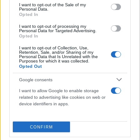
consent section.
I want to opt-out of the Sale of my
Personal Data.
Opted In
Ακόμη κι αν έχω μια προετοιμασία χωρίς
προβλήματα, κάποιες φορές μπορεί να είμαι
I want to opt-out of processing my
Personal Data for Targeted Advertising.
σκουριασμένος, όπως συνέβη πέρσι. Δεν κρίνω το
Opted In
παιχνίδι με πόντους και στατιστικά, αλλά στο πώς
I want to opt-out of Collection, Use,
νιώθω και πώς μπορώ να βοηθήσω την ομάδα μου
Retention, Sale, and/or Sharing of my
Personal Data that Is Unrelated with the
επιθετικά και αμυντικά. Έχουμε μέρες μπροστά μας
Purposes for which it was collected.
Opted Out
και θα γίνω καλύτερος».
Google consents
I want to allow Google to enable storage
related to advertising like cookies on web or
device identifiers in apps.
CONFIRM