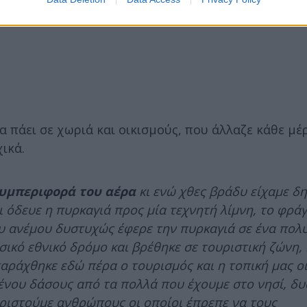
 πάει σε χωριά και οικισμούς, που άλλαζε κάθε μέ
ικά.
συμπεριφορά του αέρα
κι ενώ χθες βράδυ είχαμε δ
 όδευε η πυρκαγιά προς μία τεχνητή λίμνη, το φρά
ου ανέμου δυστυχώς έφερε την πυρκαγιά σε ένα πολ
σικό εθνικό δρόμο και βρέθηκε σε τουριστική ζώνη, 
αράχθηκε εδώ πέρα ο τουρισμός και η τοπική μας ο
ένου δάσους από τα πολλά που έχουμε στο νησί, δ
ιριστούμε ανθρώπους οι οποίοι έπρεπε να τους