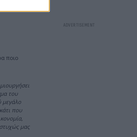
ρα ποιο
ημιουργήσει
γμα του
ύ μεγάλο
κάτι που
ικονομία,
υστυχώς μας