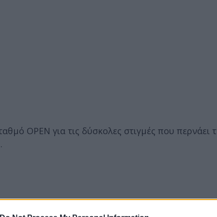
αθμό OPEN για τις δύσκολες στιγμές που περνάει τ
η
.