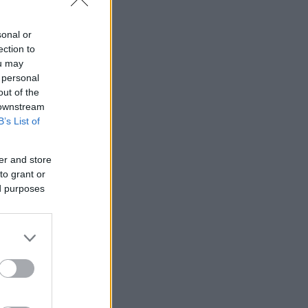
sonal or
ection to
ou may
 personal
out of the
 downstream
B’s List of
er and store
to grant or
ed purposes