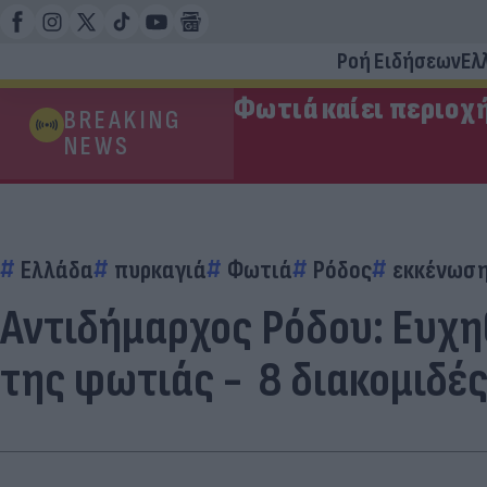
Ροή Ειδήσεων
Ελ
Φωτιά καίει περιοχ
BREAKING
NEWS
Ελλάδα
πυρκαγιά
Φωτιά
Ρόδος
εκκένωσ
Αντιδήμαρχος Ρόδου: Ευχηθ
της φωτιάς - 8 διακομιδές