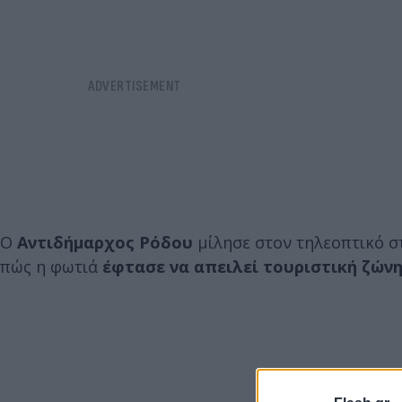
Ο
Αντιδήμαρχος Ρόδου
μίλησε στον τηλεοπτικό στ
πώς η φωτιά
έφτασε να απειλεί τουριστική ζών