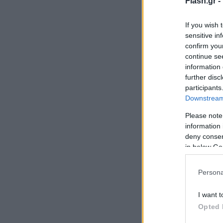
Flash.gr -
If you wish 
sensitive in
confirm you
continue se
information 
further disc
participants
Downstream 
Please note
information 
deny consent
in below Go
Persona
I want t
Opted 