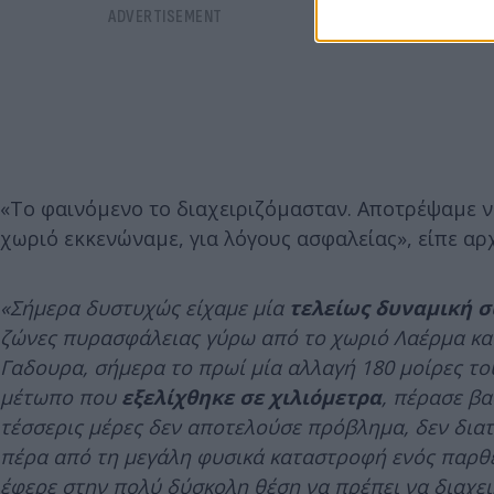
«Το φαινόμενο το διαχειριζόμασταν. Αποτρέψαμε να
χωριό εκκενώναμε, για λόγους ασφαλείας», είπε αρχ
«Σήμερα δυστυχώς είχαμε μία
τελείως δυναμική 
ζώνες πυρασφάλειας γύρω από το χωριό Λαέρμα και
Γαδουρα, σήμερα το πρωί μία αλλαγή 180 μοίρες τ
μέτωπο που
εξελίχθηκε σε χιλιόμετρα
, πέρασε βα
τέσσερις μέρες δεν αποτελούσε πρόβλημα, δεν διατ
πέρα από τη μεγάλη φυσικά καταστροφή ενός παρθ
έφερε στην πολύ δύσκολη θέση να πρέπει να διαχε