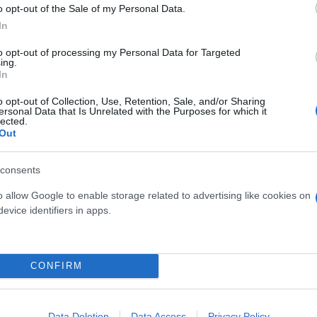
o opt-out of the Sale of my Personal Data.
In
to opt-out of processing my Personal Data for Targeted
ing.
In
o opt-out of Collection, Use, Retention, Sale, and/or Sharing
ersonal Data that Is Unrelated with the Purposes for which it
lected.
Out
consents
o allow Google to enable storage related to advertising like cookies on
evice identifiers in apps.
CONFIRM
Data Deletion
Data Access
Privacy Policy