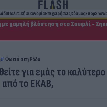
λάδα
Πολιτική
Οικονομία
Επιχειρήσεις
Κόσμος
Σπορ
Showb
ή με χαμηλή βλάστηση στο Σουφλί - Σηκ
η
Φωτιά στη Ρόδο
είτε για εμάς το καλύτερο 
 από το ΕΚΑΒ,