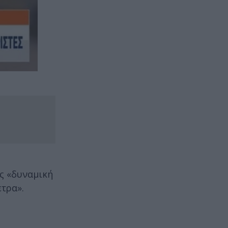
ως «δυναμική
τρα».