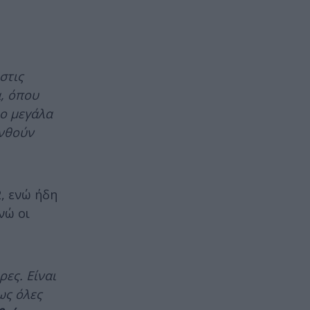
στις
α, όπου
ύο μεγάλα
ανθούν
, ενώ ήδη
νώ οι
ες. Είναι
ως όλες