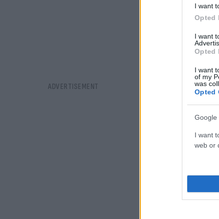
I want t
Opted 
I want 
Advertis
Opted 
I want t
of my P
was col
Opted 
Google 
I want t
web or d