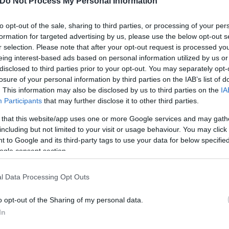
Do Not Process My Personal Information
to opt-out of the sale, sharing to third parties, or processing of your per
formation for targeted advertising by us, please use the below opt-out s
r selection. Please note that after your opt-out request is processed y
eing interest-based ads based on personal information utilized by us or
disclosed to third parties prior to your opt-out. You may separately opt-
losure of your personal information by third parties on the IAB’s list of
. This information may also be disclosed by us to third parties on the
IA
Participants
that may further disclose it to other third parties.
Τάνια
 that this website/app uses one or more Google services and may gath
Γκιώση
including but not limited to your visit or usage behaviour. You may click 
 to Google and its third-party tags to use your data for below specifi
ogle consent section.
l Data Processing Opt Outs
o opt-out of the Sharing of my personal data.
In