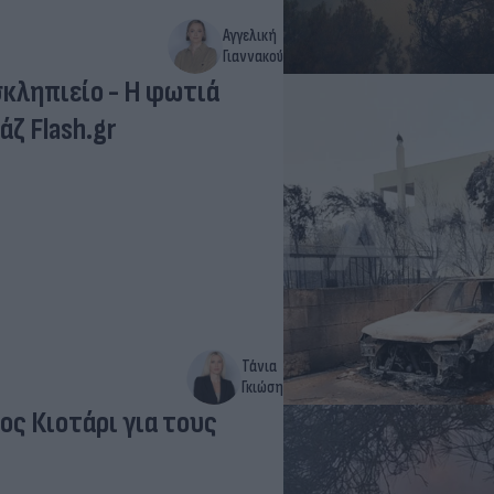
Αγγελική
Γιαννακού
σκληπιείο - Η φωτιά
ζ Flash.gr
Τάνια
Γκιώση
ος Κιοτάρι για τους