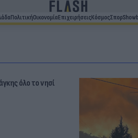
λάδα
Πολιτική
Οικονομία
Επιχειρήσεις
Κόσμος
Σπορ
Showb
άγκης όλο το νησί