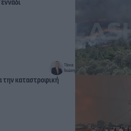
Γεννάδι
Τάνια
Γκιώση
α την καταστροφική