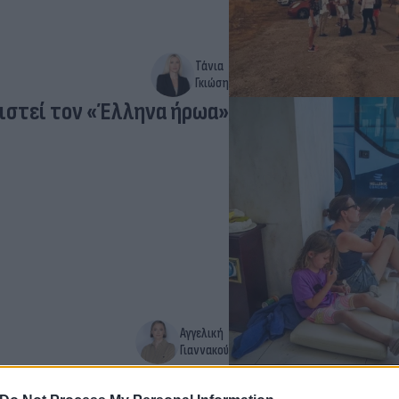
Τάνια
Γκιώση
ιστεί τον «Έλληνα ήρωα»
Αγγελική
Γιαννακού
άτι - Βίντεο του