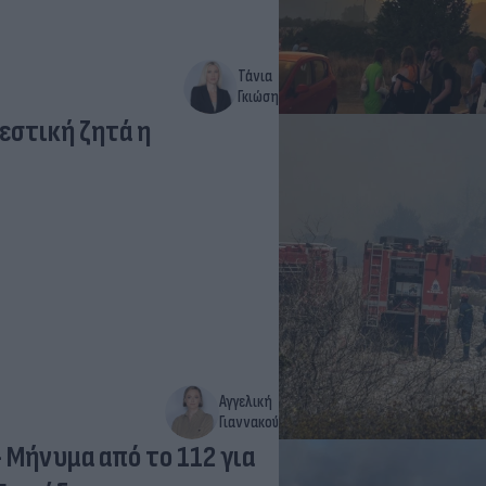
Τάνια
Γκιώση
εστική ζητά η
Αγγελική
Γιαννακού
 Μήνυμα από το 112 για