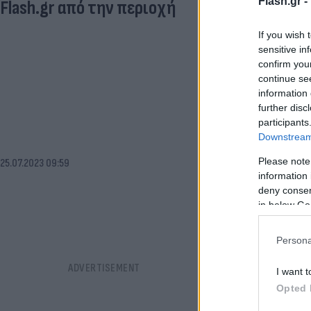
Flash.gr -
Flash.gr από την περιοχή
If you wish 
sensitive in
confirm you
continue se
information 
further disc
participants
Downstream 
Please note
25.07.2023 09:59
information 
deny consent
in below Go
Persona
I want t
Opted 