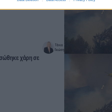
Τάνια
Γκιώση
 σώθηκε χάρη σε