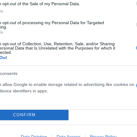
o opt-out of the Sale of my Personal Data.
In
- Ανοιχτά όλα τα
to opt-out of processing my Personal Data for Targeted
ing.
In
o opt-out of Collection, Use, Retention, Sale, and/or Sharing
ersonal Data that Is Unrelated with the Purposes for which it
lected.
Out
consents
o allow Google to enable storage related to advertising like cookies on
evice identifiers in apps.
Αγγελική
Γιαννακού
0.000 πόδια - Φωτογραφία
CONFIRM
Data Deletion
Data Access
Privacy Policy