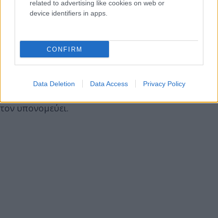
related to advertising like cookies on web or
device identifiers in apps.
CONFIRM
Οι διασπάσεις στο παρελθόν απέτυχαν παταγωδώς
γιατί έχουν μικρή διάρκεια. Να καταλάβει όποιος
Data Deletion
Data Access
Privacy Policy
ηττηθεί ότι ο άλλος έχει την πλειοψηφία και να μην
τον υπονομεύει.