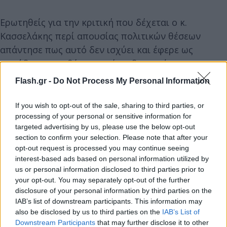
Ερωτηθείς για την κριτική που δέχεται ο κ.
Κασσελάκης περί απουσίας πολιτικών θέσεων
απάντησε πως αυτό δεν ισχύει και έφερε ως
παράδειγμα τη θέση που έχει διατυπώσει ο
υποψήφιος για την προεδρία του ΣΥΡΙΖΑ να
Flash.gr -
Do Not Process My Personal Information
φορολογηθούν αυτοί που βγάζουν τεράστια κέρδη.
If you wish to opt-out of the sale, sharing to third parties, or
processing of your personal or sensitive information for
Για την Έφη Αχτσιόγλου τόνισε ότι παρά το νεαρό
targeted advertising by us, please use the below opt-out
της ηλικίας και τον καλό λόγο της εκφράζει
section to confirm your selection. Please note that after your
παλαιοαριστερή αντίληψη και τόνισε ότι εφόσον
opt-out request is processed you may continue seeing
interest-based ads based on personal information utilized by
ηττηθεί θα πρέπει να μείνει στον χώρο να
us or personal information disclosed to third parties prior to
συμβάλλει στη σύνθεση.
your opt-out. You may separately opt-out of the further
disclosure of your personal information by third parties on the
IAB’s list of downstream participants. This information may
also be disclosed by us to third parties on the
IAB’s List of
Downstream Participants
that may further disclose it to other