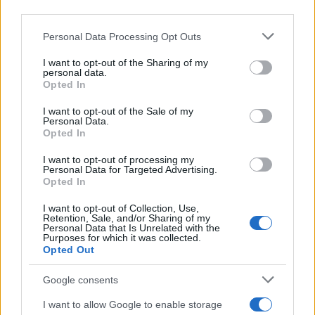
third parties.
Please note that this website/app uses one or more Google
Personal Data Processing Opt Outs
services and may gather and store information including but
not limited to your visit or usage behaviour. You may click to
I want to opt-out of the Sharing of my
personal data.
grant or deny consent to Google and its third-party tags to
Opted In
use your data for below specified purposes in below Google
consent section.
I want to opt-out of the Sale of my
Personal Data.
Opted In
I want to opt-out of processing my
Personal Data for Targeted Advertising.
Opted In
I want to opt-out of Collection, Use,
Retention, Sale, and/or Sharing of my
Personal Data that Is Unrelated with the
Purposes for which it was collected.
Opted Out
Google consents
I want to allow Google to enable storage