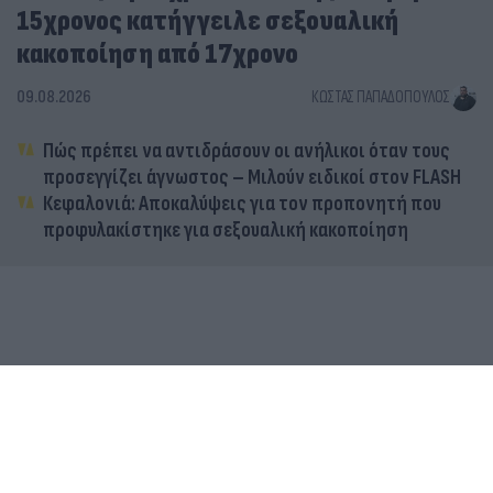
15χρονος κατήγγειλε σεξουαλική
κακοποίηση από 17χρονο
09.08.2026
ΚΏΣΤΑΣ ΠΑΠΑΔΌΠΟΥΛΟΣ
Πώς πρέπει να αντιδράσουν οι ανήλικοι όταν τους
προσεγγίζει άγνωστος – Μιλούν ειδικοί στον FLASH
Κεφαλονιά: Αποκαλύψεις για τον προπονητή που
προφυλακίστηκε για σεξουαλική κακοποίηση