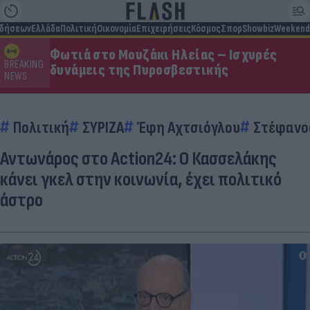
ιδήσεων
Ελλάδα
Πολιτική
Οικονομία
Επιχειρήσεις
Κόσμος
Σπορ
Showbiz
Weekend
Φωτιά στο Μουζάκι Ηλείας – Ισχυρές
BREAKING
δυνάμεις της Πυροσβεστικής
NEWS
Πολιτική
ΣΥΡΙΖΑ
Έφη Αχτσιόγλου
Στέφανο
Αντωνάρος στο Action24: Ο Κασσελάκης
κάνει γκελ στην κοινωνία, έχει πολιτικό
άστρο