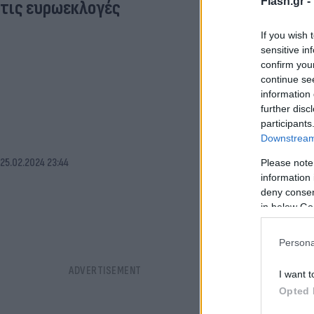
Flash.gr -
τις ευρωεκλογές
If you wish 
sensitive in
confirm you
continue se
information 
further disc
participants
Downstream 
25.02.2024 23:44
Please note
information 
deny consent
in below Go
Persona
I want t
Opted 