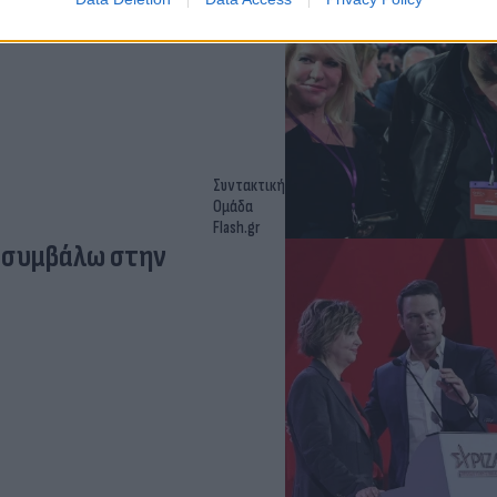
Συντακτική
Ομάδα
Flash.gr
α συμβάλω στην