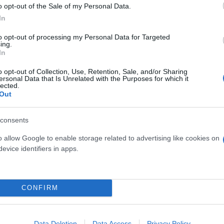
o opt-out of the Sale of my Personal Data.
In
αντιδράσεις - Το κείμενο
to opt-out of processing my Personal Data for Targeted
ing.
In
o opt-out of Collection, Use, Retention, Sale, and/or Sharing
ersonal Data that Is Unrelated with the Purposes for which it
lected.
Out
consents
o allow Google to enable storage related to advertising like cookies on
evice identifiers in apps.
Συντακτική
Ομάδα
Flash.gr
ατά στις ευρωεκλογές
CONFIRM
Data Deletion
Data Access
Privacy Policy