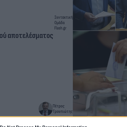
Συντακτική
Ομάδα
Flash.gr
κού αποτελέσματος
Πέτρος
Τρουπιώτης
νεδρίου - Ο δρόμος προς