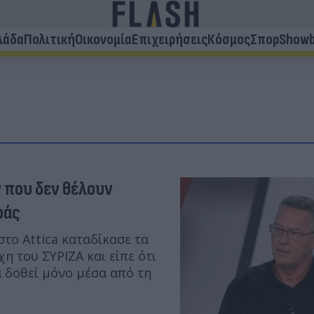
λάδα
Πολιτική
Οικονομία
Επιχειρήσεις
Κόσμος
Σπορ
Showb
 που δεν θέλουν
ράς
το Attica καταδίκασε τα
 του ΣΥΡΙΖΑ και είπε ότι
 δοθεί μόνο μέσα από τη