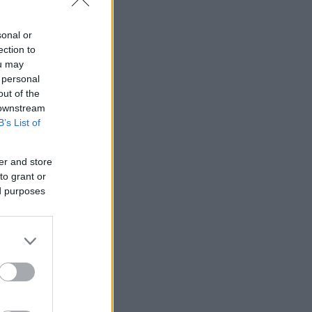
sonal or
ection to
ou may
 personal
out of the
 downstream
B’s List of
er and store
to grant or
ed purposes