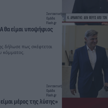
Συντακτική
Ομάδα
Flash.gr
ΖΑ θα είμαι υποψήφιος
ης δήλωσε πως σκέφτεται
υ κόμματος.
Συντακτική
Ομάδα
Flash.gr
 είμαι μέρος της λύσης»