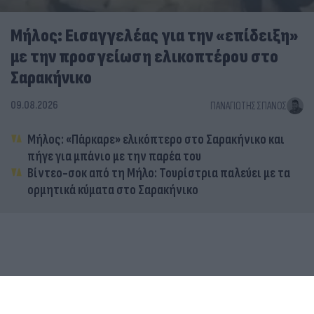
Μήλος: Εισαγγελέας για την «επίδειξη»
με την προσγείωση ελικοπτέρου στο
Σαρακήνικο
09.08.2026
ΠΑΝΑΓΙΏΤΗΣ ΣΠΑΝΌΣ
Μήλος: «Πάρκαρε» ελικόπτερο στο Σαρακήνικο και
πήγε για μπάνιο με την παρέα του
Βίντεο-σοκ από τη Μήλο: Τουρίστρια παλεύει με τα
ορμητικά κύματα στο Σαρακήνικο