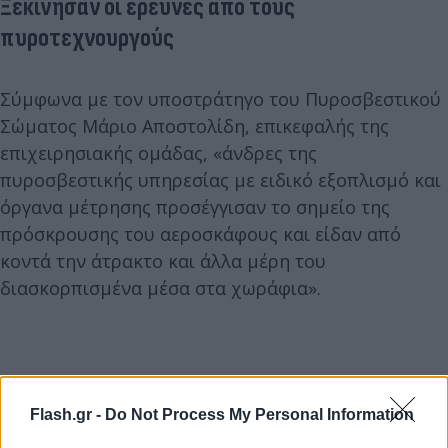
Ξεκίνησαν οι έρευνες από τους
πυροτεχνουργούς
Σύμφωνα με τον υποστράτηγο του Πυροσβεστικού
Σώματος Μάριο Αποστολίδη, επικεφαλής της
επιχειρησιακής ομάδας, «άνδρες της
πυροσβεστικής υπηρεσίας με ειδικό εξοπλισμό και
όργανα μέτρησης προσέγγισαν το σημείο της
πρόσκρουσης του αεροσκάφους και είδαν από
κοντά την άτρακτο και άλλα μέρη του
διασκορπισμένα μέσα στα χωράφια».
Flash.gr -
Do Not Process My Personal Information