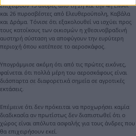
επιχειρούν 13 άνδρες από τη 2η και την 4η ΕΜΑΚ
και 26 πυροσβέστες από Ελευθερούπολη, Καβάλα
και Δράμα. Τόνισε ότι εξακολουθεί να ισχύει προς
τους κατοίκους των οικισμών η χθεσινοβραδινή
αυστηρή σύσταση να αποφύγουν την ευρύτερη
περιοχή όπου κατέπεσε το αεροσκάφος.
Υπογράμμισε ακόμη ότι από τις πρώτες εικόνες,
φαίνεται ότι πολλά μέρη του αεροσκάφους είναι
διάσπαρτα σε διαφορετικά σημεία σε αγροτικές
εκτάσεις.
Επέμεινε ότι δεν πρόκειται να προχωρήσει καμία
διαδικασία αν πρωτίστως δεν διαπιστωθεί ότι ο
χώρος είναι απόλυτα ασφαλής για τους άνδρες που
θα επιχειρήσουν εκεί.