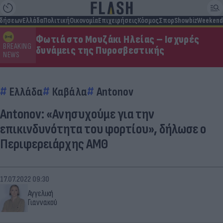
ιδήσεων
Ελλάδα
Πολιτική
Οικονομία
Επιχειρήσεις
Κόσμος
Σπορ
Showbiz
Weekend
Φωτιά στο Μουζάκι Ηλείας – Ισχυρές
BREAKING
δυνάμεις της Πυροσβεστικής
NEWS
Ελλάδα
Καβάλα
Antonov
Antonov: «Ανησυχούμε για την
επικινδυνότητα του φορτίου», δήλωσε ο
Περιφερειάρχης ΑΜΘ
17.07.2022 09:30
Αγγελική
Γιαννακού