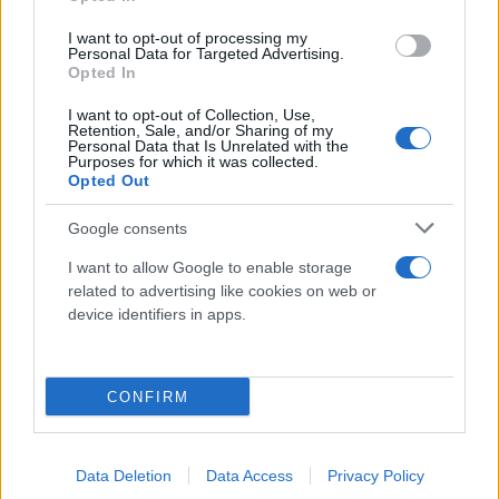
I want to opt-out of processing my
Personal Data for Targeted Advertising.
Opted In
Ο κ. Αποστολίδης υπογράμμισε ότι από την
I want to opt-out of Collection, Use,
επιτόπια έρευνα «διαπιστώθηκε αστάθεια στο
Retention, Sale, and/or Sharing of my
Personal Data that Is Unrelated with the
πεδίο καθώς υπάρχουν καπνοί και έντονη
Purposes for which it was collected.
θερμότητα αλλά και μια άσπρη ουσία άγνωστης
Opted Out
προέλευσης, ωστόσο τα όργανα μέτρησης δεν
Google consents
κατέδειξαν κάτι ανησυχητικό. Το επόμενο στάδιο
I want to allow Google to enable storage
είναι να σηκωθεί drone ώστε να εξεταστεί όλο το
related to advertising like cookies on web or
εύρος της περιοχής όπου κατέπεσε το αεροσκάφος.
device identifiers in apps.
Εφόσον διαπιστωθεί ότι υπάρχει σταθερότητα στο
πεδίο και δεν υπάρχει κίνδυνος για την ασφάλεια
των ανδρών που συνδράμουν στην επιχείρηση, θα
CONFIRM
ξεκινήσει η όλη διαδικασία».
Data Deletion
Data Access
Privacy Policy
Ο κ. Αποστολίδης υπογράμμισε ότι συνολικά