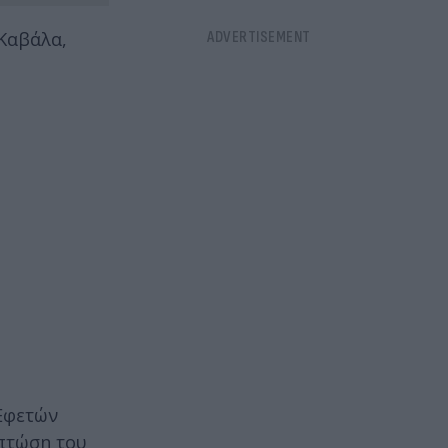
Καβάλα,
 Εφετών
 πτώση του