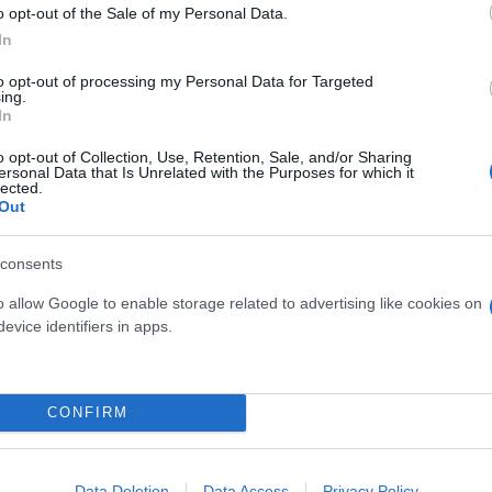
o opt-out of the Sale of my Personal Data.
In
to opt-out of processing my Personal Data for Targeted
 Πάγος
Antonov
ing.
In
o opt-out of Collection, Use, Retention, Sale, and/or Sharing
ersonal Data that Is Unrelated with the Purposes for which it
lected.
Out
consents
o allow Google to enable storage related to advertising like cookies on
evice identifiers in apps.
δόξα, υπήρξε ένας
έπρεπε να δώσει μια
CONFIRM
Και οι μαϊμούδες έχουν κατ
για τον γιο του
επιστήμονες ρίχνουν φως
"φιλίες" μεταξύ διαφορε
Data Deletion
Data Access
Privacy Policy