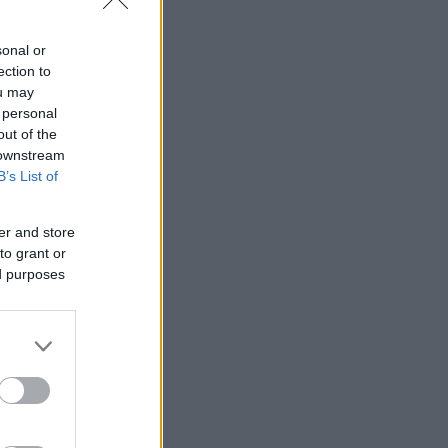
sonal or
ection to
ou may
 personal
out of the
 downstream
B’s List of
er and store
to grant or
ed purposes