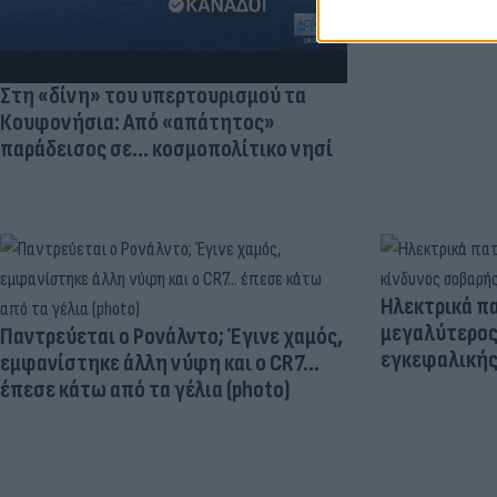
Στη «δίνη» του υπερτουρισμού τα
Κουφονήσια: Από «απάτητος»
παράδεισος σε... κοσμοπολίτικο νησί
Ηλεκτρικά πα
μεγαλύτερος
Παντρεύεται ο Ρονάλντο; Έγινε χαμός,
εγκεφαλική
εμφανίστηκε άλλη νύφη και ο CR7…
έπεσε κάτω από τα γέλια (photo)