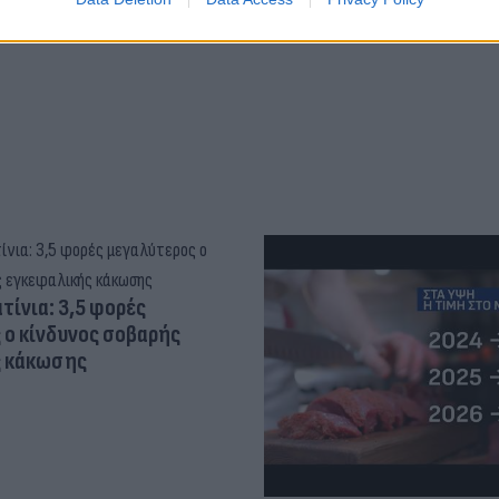
τίνια: 3,5 φορές
 ο κίνδυνος σοβαρής
ς κάκωσης