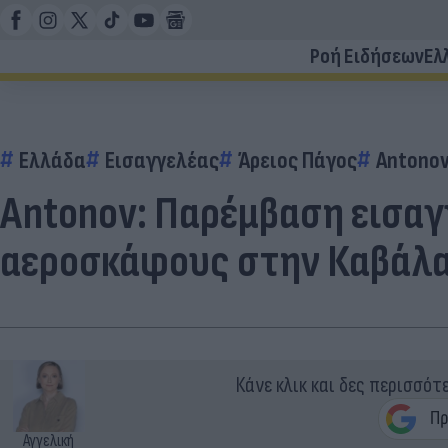
Ροή Ειδήσεων
Ελ
Ελλάδα
Εισαγγελέας
Άρειος Πάγος
Antono
Antonov: Παρέμβαση εισαγ
αεροσκάφους στην Καβάλ
Κάνε κλικ και δες περισσότ
Αγγελική