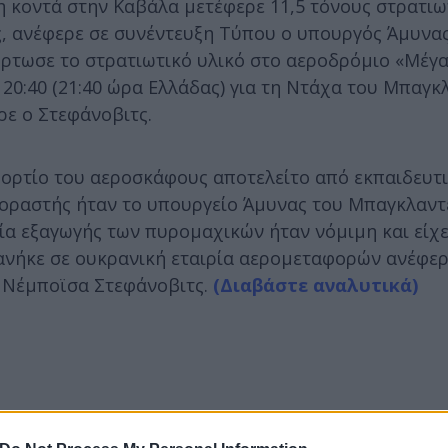
 κοντά στην Καβάλα μετέφερε 11,5 τόνους στρατιω
ς, ανέφερε σε συνέντευξη Τύπου ο υπουργός Άμυνας
ρτωσε το στρατιωτικό υλικό στο αεροδρόμιο «Μέγ
 20:40 (21:40 ώρα Ελλάδας) για τη Ντάχα του Μπαγκ
ρε ο Στεφάνοβιτς.
φορτίο του αεροσκάφους αποτελείτο από εκπαιδευτ
αγοραστής ήταν το υπουργείο Άμυνας του Μπαγκλαντ
ία εξαγωγής των πυρομαχικών ήταν νόμιμη και είχε
ανήκε σε ουκρανική εταιρία αερομεταφορών ανέφερ
 Νέμποϊσα Στεφάνοβιτς.
(Διαβάστε αναλυτικά)