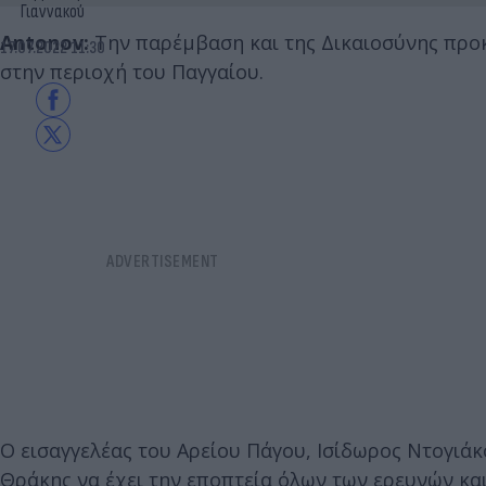
Γιαννακού
Antonov:
Την παρέμβαση και της Δικαιοσύνης προ
17.07.2022 11:30
στην περιοχή του Παγγαίου.
Ο εισαγγελέας του Αρείου Πάγου, Ισίδωρος Ντογιάκ
Θράκης να έχει την εποπτεία όλων των ερευνών κα