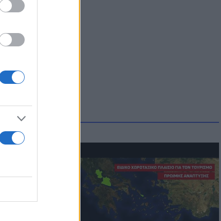
οικίδια! Οι
 στις
τικών ειδών