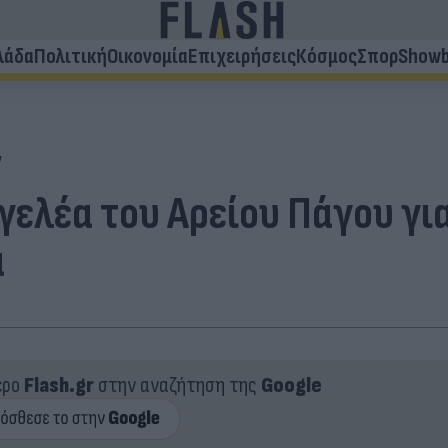
λάδα
Πολιτική
Οικονομία
Επιχειρήσεις
Κόσμος
Σπορ
Showb
v
γελέα του Αρείου Πάγου γι
α
ερο
Flash.gr
στην αναζήτηση της
Google