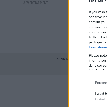
Flash.gr -
If you wish 
sensitive in
confirm you
continue se
information 
further disc
participants
Downstream 
Please note
Κάνε κλικ και δες περισσότ
information 
deny consent
in below Go
Persona
I want t
Opted 