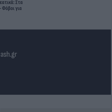
ρεατικά: Στα
- Φόβοι για
lash.gr