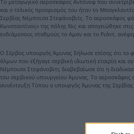
Το μεταγωγικό αεροσκάφος Αντόνοφ που συνετρίβη
και ο τελικός προορισμός του ήταν το Μπαγκλαντέ
Σερβίας Νέμποϊσα Στεφάνοβιτς. Το αεροσκάφος φό
Κωνσταντίνος» της πόλης Νις και απογειώθηκε στις
ενδιάμεσους σταθμούς το Αμαν και το Ριάντ, ανέφε
Ο Σέρβος υπουργός Άμυνας δήλωσε επίσης ότι το 
όλμων που εξήγαγε σερβική ιδιωτική εταιρία και 
Νέμποισα Στεφάνοβιτς διαβεβαίωσε ότι η διαδικασ
του σερβικού υπουργείου Άμυνας. Το αεροσκάφος 
συνέντευξη Τύπου ο υπουργός Άμυνας της Σερβίας