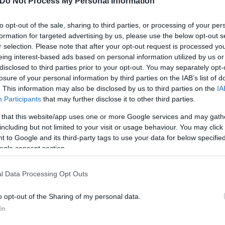
Do Not Process My Personal Information
to opt-out of the sale, sharing to third parties, or processing of your per
formation for targeted advertising by us, please use the below opt-out s
r selection. Please note that after your opt-out request is processed y
eing interest-based ads based on personal information utilized by us or
disclosed to third parties prior to your opt-out. You may separately opt-
losure of your personal information by third parties on the IAB’s list of
. This information may also be disclosed by us to third parties on the
IA
Participants
that may further disclose it to other third parties.
 that this website/app uses one or more Google services and may gath
ερο
Flash.gr
στην αναζήτηση της
Google
including but not limited to your visit or usage behaviour. You may click 
 to Google and its third-party tags to use your data for below specifi
ogle consent section.
l Data Processing Opt Outs
o opt-out of the Sharing of my personal data.
In