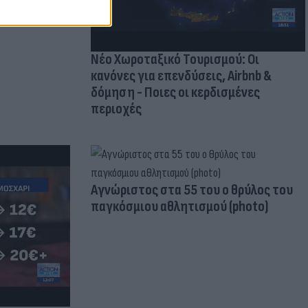
Νέο Χωροταξικό Τουρισμού: Οι
κανόνες για επενδύσεις, Airbnb &
δόμηση - Ποιες οι κερδισμένες
περιοχές
Aγνώριστος στα 55 του ο θρύλος του
παγκόσμιου αθλητισμού (photo)