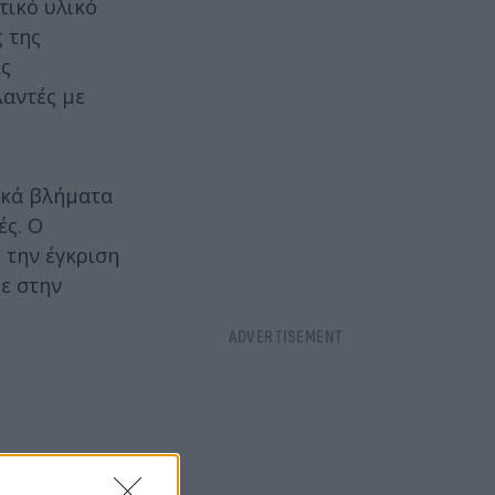
τικό υλικό
 της
ας
λαντές με
ικά βλήματα
ές. Ο
 την έγκριση
ε στην